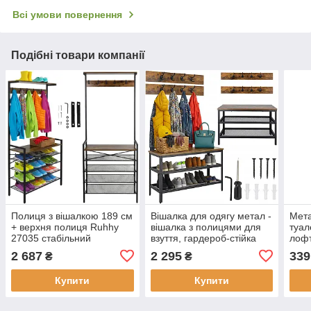
Всі умови повернення
Подібні товари компанії
Полиця з вішалкою 189 см
Вішалка для одягу метал -
Мета
+ верхня полиця Ruhhy
вішалка з полицями для
туал
27035 стабільний
взуття, гардероб-стійка
лофт
органайзер для коридору
підлогова LOFT RUHHY
2 687
2 295
339
₴
₴
73×44×30, 16 гачків, 2
полиці
Купити
Купити