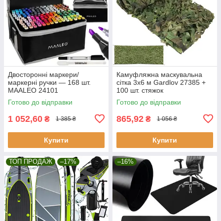
Двосторонні маркери/
Камуфляжна маскувальна
маркерні ручки — 168 шт.
сітка 3x6 м Gardlov 27385 +
MAALEO 24101
100 шт. стяжок
Готово до відправки
Готово до відправки
1 052,60
865,92
₴
₴
1 385 ₴
1 056 ₴
Купити
Купити
ТОП ПРОДАЖ
–17%
–16%