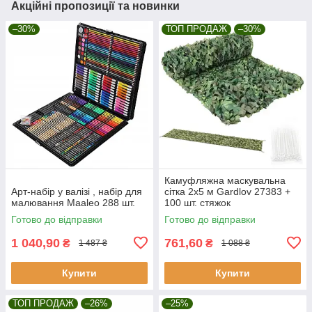
Акційні пропозиції та новинки
–30%
ТОП ПРОДАЖ
–30%
Камуфляжна маскувальна
Арт-набір у валізі , набір для
сітка 2x5 м Gardlov 27383 +
малювання Maaleo 288 шт.
100 шт. стяжок
Готово до відправки
Готово до відправки
1 040,90
761,60
₴
₴
1 487 ₴
1 088 ₴
Купити
Купити
ТОП ПРОДАЖ
–26%
–25%