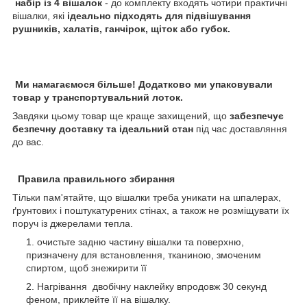
набір із 4 вішалок
- до комплекту входять чотири практичні
вішалки, які
ідеально підходять для підвішування
рушників, халатів, ганчірок, щіток або губок.
Ми намагаємося більше! Додатково ми упаковували
товар у транспортувальний лоток.
Завдяки цьому товар ще краще захищений, що
забезпечує
безпечну доставку та ідеальний стан
під час доставляння
до вас.
Правила правильного збирання
Тільки пам'ятайте, що вішалки треба уникати на шпалерах,
ґрунтових і поштукатурених стінах, а також не розміщувати їх
поруч із джерелами тепла.
очистьте задню частину вішалки та поверхню,
призначену для встановлення, тканиною, змоченим
спиртом, щоб знежирити її
Нагрівання
двобічну наклейку впродовж 30 секунд
феном, приклейте її на вішалку.