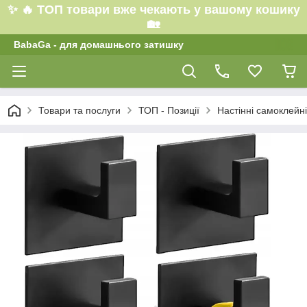
✨ 🔥 ТОП товари вже чекають у вашому кошику
🏡
BabaGa - для домашнього затишку
Товари та послуги
ТОП - Позиції
Настінні самоклейні