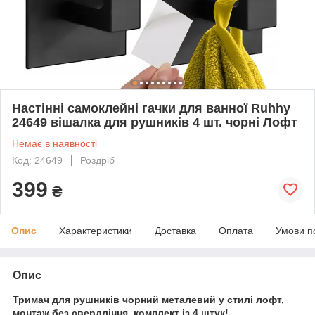
Настінні самоклейні гачки для ванної Ruhhy
24649 вішалка для рушників 4 шт. чорні Лофт
Немає в наявності
Код: 24649
Роздріб
399
₴
Опис
Характеристики
Доставка
Оплата
Умови п
Опис
Тримач для рушників чорний металевий у стилі лофт,
монтаж без свердління, комплект із 4 штук!