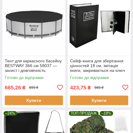
Тент для каркасного басейну
Сейф-книга для зберігання
BESTWAY 366 см 58037 —
цінностей 18 см, імітація
захист і довговічність
книги, закривається на ключ
Malatec 6148
Готово до відправки
Готово до відправки
665,26
423,75
₴
₴
899 ₴
565 ₴
Купити
Купити
–24%
ТОП ПРОДАЖ
–18%