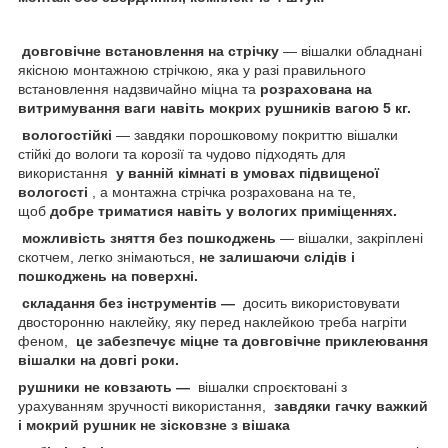
довговічне встановлення на стрічку
— вішалки обладнані
якісною монтажною стрічкою, яка у разі правильного
встановлення надзвичайно міцна та
розрахована на
витримування ваги навіть мокрих рушників вагою 5 кг.
вологостійкі
— завдяки порошковому покриттю вішалки
стійкі до вологи та корозії та чудово підходять для
використання
у ванній кімнаті в умовах підвищеної
вологості
, а монтажна стрічка розрахована на те,
щоб
добре триматися навіть у вологих приміщеннях.
можливість зняття без пошкоджень
— вішалки, закріплені
скотчем, легко знімаються,
не залишаючи слідів і
пошкоджень на поверхні.
складання без інструментів —
досить використовувати
двосторонню наклейку, яку перед наклейкою треба нагріти
феном,
це забезпечує міцне та довговічне приклеювання
вішалки на довгі роки.
рушники не ковзають —
вішалки спроєктовані з
урахуванням зручності використання,
завдяки гачку важкий
і мокрий рушник не зісковзне з вішака