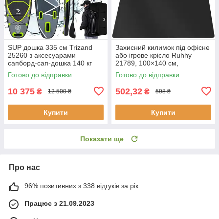
SUP дошка 335 см Trizand
Захисний килимок під офісне
25260 з аксесуарами
або ігрове крісло Ruhhy
сапборд-сап-дошка 140 кг
21789, 100×140 см,
поліпропілен
Готово до відправки
Готово до відправки
10 375
502,32
₴
₴
12 500 ₴
598 ₴
Купити
Купити
Показати ще
Про нас
96% позитивних з 338 відгуків за рік
Працює з 21.09.2023