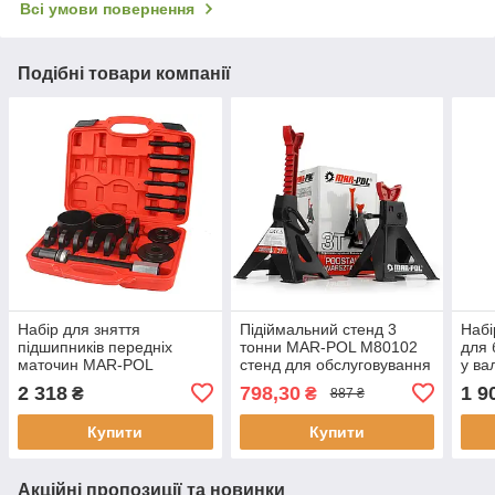
Всі умови повернення
Подібні товари компанії
Набір для зняття
Підіймальний стенд 3
Набі
підшипників передніх
тонни MAR-POL M80102
для 
маточин MAR-POL
стенд для обслуговування
у ва
M06000 – 18 предметів
авто
M22
2 318
798,30
1 9
₴
₴
887 ₴
Купити
Купити
Акційні пропозиції та новинки