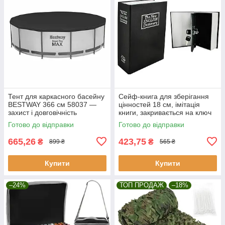
Тент для каркасного басейну
Сейф-книга для зберігання
BESTWAY 366 см 58037 —
цінностей 18 см, імітація
захист і довговічність
книги, закривається на ключ
Malatec 6148
Готово до відправки
Готово до відправки
665,26
423,75
₴
₴
899 ₴
565 ₴
Купити
Купити
–24%
ТОП ПРОДАЖ
–18%