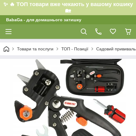
✨ 🔥 ТОП товари вже чекають у вашому кошику
🏡
BabaGa - для домашнього затишку
Товари та послуги
ТОП - Позиції
Садовий прививаль