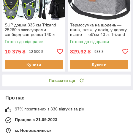
SUP дошка 335 см Trizand
Термосумка на щодень —
25260 з аксесуарами
пікнік, пляж, у похід, у дорогу,
сапборд-сап-дошка 140 кг
в авто — об'єм 40 л. Trizand
23843
Готово до відправки
Готово до відправки
10 375
829,92
₴
₴
12 500 ₴
988 ₴
Купити
Купити
Показати ще
Про нас
97% позитивних з 336 відгуків за рік
Працює з 21.09.2023
м. Нововолинськ