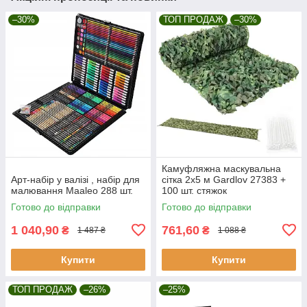
–30%
ТОП ПРОДАЖ
–30%
Камуфляжна маскувальна
Арт-набір у валізі , набір для
сітка 2x5 м Gardlov 27383 +
малювання Maaleo 288 шт.
100 шт. стяжок
Готово до відправки
Готово до відправки
1 040,90
761,60
₴
₴
1 487 ₴
1 088 ₴
Купити
Купити
ТОП ПРОДАЖ
–26%
–25%