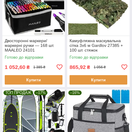
Двосторонні маркери/
Камуфляжна маскувальна
маркерні ручки — 168 шт.
сітка 3x6 м Gardlov 27385 +
MAALEO 24101
100 шт. стяжок
Готово до відправки
Готово до відправки
1 052,60
865,92
₴
₴
1 385 ₴
1 056 ₴
Купити
Купити
ТОП ПРОДАЖ
–17%
–16%