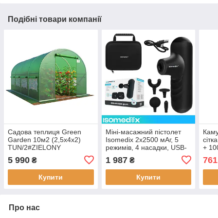
Подібні товари компанії
Садова теплиця Green
Міні-масажний пістолет
Кам
Garden 10м2 (2,5х4х2)
Isomedix 2x2500 мАг, 5
сітк
TUN/2#ZIELONY
режимів, 4 насадки, USB-
+ 10
кейс
5 990
1 987
761
₴
₴
Купити
Купити
Про нас