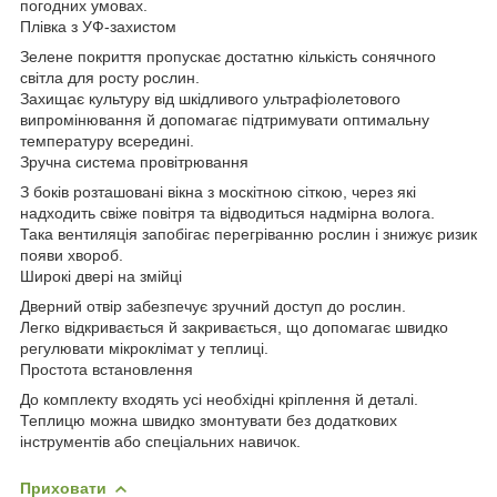
погодних умовах.
Плівка з УФ-захистом
Зелене покриття пропускає достатню кількість сонячного
світла для росту рослин.
Захищає культуру від шкідливого ультрафіолетового
випромінювання й допомагає підтримувати оптимальну
температуру всередині.
Зручна система провітрювання
З боків розташовані вікна з москітною сіткою, через які
надходить свіже повітря та відводиться надмірна волога.
Така вентиляція запобігає перегріванню рослин і знижує ризик
появи хвороб.
Широкі двері на змійці
Дверний отвір забезпечує зручний доступ до рослин.
Легко відкривається й закривається, що допомагає швидко
регулювати мікроклімат у теплиці.
Простота встановлення
До комплекту входять усі необхідні кріплення й деталі.
Теплицю можна швидко змонтувати без додаткових
інструментів або спеціальних навичок.
Приховати