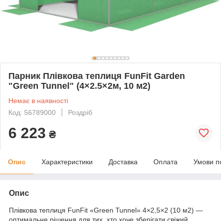
Парник Плівкова теплиця FunFit Garden
"Green Tunnel" (4×2.5×2м, 10 м2)
Немає в наявності
Код: 56789000
Роздріб
6 223
₴
Опис
Характеристики
Доставка
Оплата
Умови п
Опис
Плівкова теплиця FunFit «Green Tunnel» 4×2,5×2 (10 м2) —
оптимальне рішення для тих, хто хоче зберігати свіжий