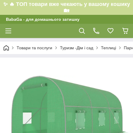
✨ 🔥 ТОП товари вже чекають у вашому кошику
🏡
BabaGa - для домашнього затишку
Товари та послуги
Туризм -Дім і сад
Теплиці
Парн