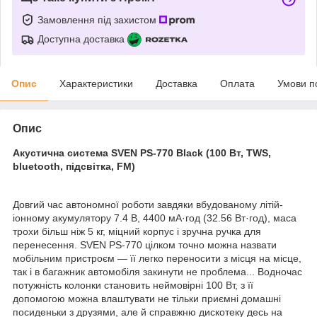
Замовлення під захистом
Доступна доставка
Опис
Характеристики
Доставка
Оплата
Умови п
Опис
Акустична система SVEN PS-770 Black (100 Вт, TWS,
bluetooth, підсвітка, FM)
Довгий час автономної роботи завдяки вбудованому літій-
іонному акумулятору 7.4 В, 4400 мА·год (32.56 Вт·год), маса
трохи більш ніж 5 кг, міцний корпус і зручна ручка для
перенесення. SVEN PS-770 цілком точно можна назвати
мобільним пристроєм — її легко переносити з місця на місце,
так і в багажник автомобіля закинути не проблема... Водночас
потужність колонки становить неймовірні 100 Вт, з її
допомогою можна влаштувати не тільки приємні домашні
посиденьки з друзями, але й справжню дискотеку десь на