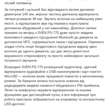
лісовій галявинці.
За потужний і щільний бас відповідають великі динаміки
діаметром 145 мм, верхню частину діапазону відтворюють
твітери розміром 38 мм. Звучить колонка на найвищому рівні
якості, а підлаштувати звук під перевагу користувача
допомагає вбудований у неї еквалайзер. Ділитися своїми
треками на вечірці з SVEN PS-770 дуже просто завдяки
можливості швидкого під'єднання Bluetooth до джерела за
допомогою NFC, підтримується також і під'єднання. Окремого
згадки стоїть опція бездротового під'єднання відразу двох
колонок до одного джерела, що дає змогу домогтися
вираженого стереоефекту та просто неймовірної загальної
потужності звучання.
Всередині SVEN PS-770 розміщений аудіоплеєр, здатний
відтворювати аудіофайли з USB-накопичувачів і карт пам'яті
MicroSD — колонка може працювати повністю в автономному
режимі. За бажання можна послухати новинки від
радіодиджеїв завдяки наявності вбудованого FM-приймача.
Легко та комфортно керувати відтворенням та іншими
функціями дає дистанційний пульт, а вся інформація про
роботу пристрою зображається на яскравому та контрастному
LED-дисплеї.