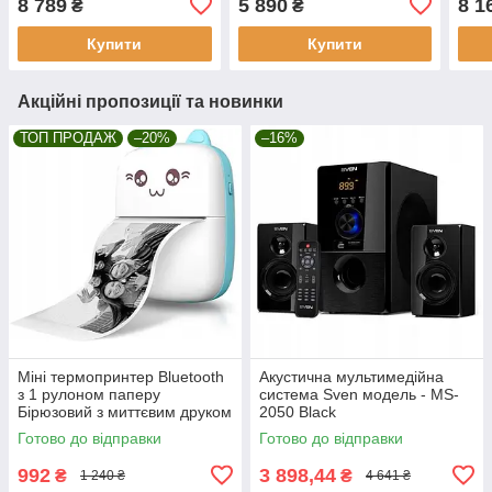
8 789
5 890
8 1
₴
₴
Купити
Купити
Акційні пропозиції та новинки
ТОП ПРОДАЖ
–20%
–16%
Міні термопринтер Bluetooth
Акустична мультимедійна
з 1 рулоном паперу
система Sven модель - MS-
Бірюзовий з миттєвим друком
2050 Black
для смартфона
Готово до відправки
Готово до відправки
992
3 898,44
₴
₴
1 240 ₴
4 641 ₴