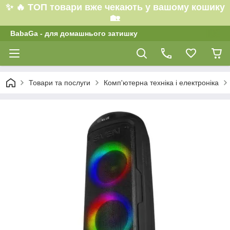
✨ 🔥 ТОП товари вже чекають у вашому кошику
🏡
BabaGa - для домашнього затишку
Товари та послуги
Комп'ютерна техніка і електроніка