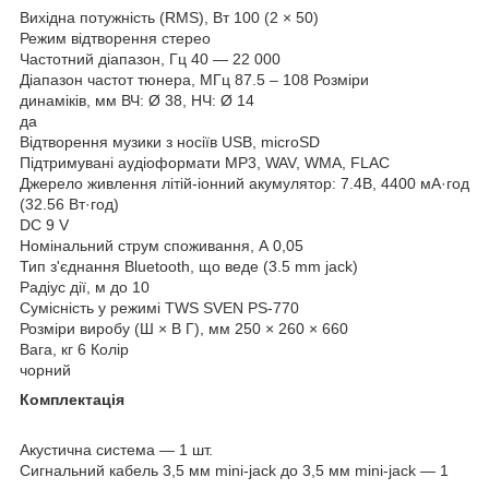
Вихідна потужність (RMS), Вт 100 (2 × 50)
Режим відтворення стерео
Частотний діапазон, Гц 40 — 22 000
Діапазон частот тюнера, МГц 87.5 – 108 Розміри
динаміків, мм ВЧ: Ø 38, НЧ: Ø 14
да
Відтворення музики з носіїв USB, microSD
Підтримувані аудіоформати MP3, WAV, WMA, FLAC
Джерело живлення літій-іонний акумулятор: 7.4В, 4400 мА·год
(32.56 Вт·год)
DC 9 V
Номінальний струм споживання, А 0,05
Тип з'єднання Bluetooth, що веде (3.5 mm jack)
Радіус дії, м до 10
Сумісність у режимі TWS SVEN PS-770
Розміри виробу (Ш × В Г), мм 250 × 260 × 660
Вага, кг 6 Колір
чорний
Комплектація
Акустична система — 1 шт.
Сигнальний кабель 3,5 мм mini-jack до 3,5 мм mini-jack — 1