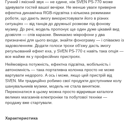
Гучний і якісний звук — не єдине, ніж SVEN PS-770 може
здивувати гостей вашої вечірки. Не менше уваги приверне
ефектна динамічна RGB-підсвітка з кількома режимами
роботи, що дають змогу використовувати його в різних
ситуаціях — від танців до дружньої розмови під фонову
музику. До речі, модель пропонує ще один дуже цікавий вид
дозвілля — спів караоке. Вмикаємо мікрофони у два
призначені для цього входи, знайти фонограму — і співаємо із
задоволенням. Додати голоси трохи об'єму дасть змогу
регульований ефект еха, у SVEN PS-770 є навіть така опція —
все майже як у професійних пристроях.
Неймовірна потужність, ефектна підсвітка, мобільність і
автономність — така портативна колонка просто не може
вартувати недорого. А ось і може, якщо цей пристрій від
SVEN. Ми традиційно робимо свої продукти доступними колу
шанувальників музики, модель не стала винятком.
Переконатися в цьому можна просто відкривши каталоги
великих магазинів електроніки та побутової техніки —
продажу вже стартували.
Характеристика