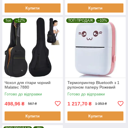
Купити
Купити
Топ
–12%
ТОП ПРОДАЖ
–10%
Чохол для гітари чорний
Термопринтер Bluetooth з 1
Malatec 7880
рулоном паперу Рожевий
Готово до відправки
Готово до відправки
498,96
1 217,70
₴
₴
567 ₴
1 353 ₴
Купити
Купити