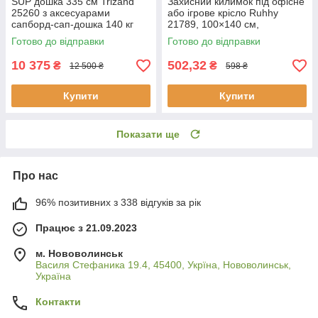
SUP дошка 335 см Trizand
Захисний килимок під офісне
25260 з аксесуарами
або ігрове крісло Ruhhy
сапборд-сап-дошка 140 кг
21789, 100×140 см,
поліпропілен
Готово до відправки
Готово до відправки
10 375
502,32
₴
₴
12 500 ₴
598 ₴
Купити
Купити
Показати ще
Про нас
96% позитивних з 338 відгуків за рік
Працює з 21.09.2023
м. Нововолинськ
Василя Стефаника 19.4, 45400, Укрїна, Нововолинськ,
Україна
Контакти