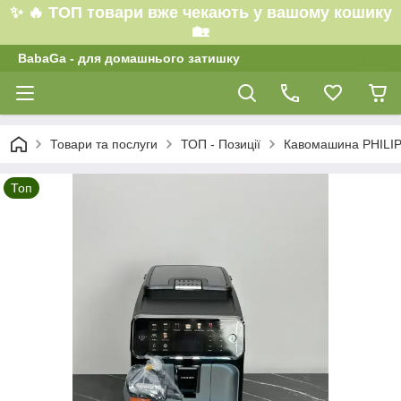
✨ 🔥 ТОП товари вже чекають у вашому кошику
🏡
BabaGa - для домашнього затишку
Товари та послуги
ТОП - Позиції
Кавомашина PHILIPS
Топ