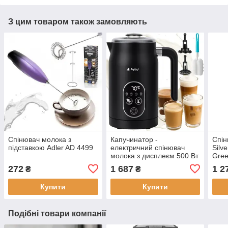
З цим товаром також замовляють
Спінювач молока з
Капучинатор -
Спін
підставкою Adler AD 4499
електричний спінювач
Silv
молока з дисплеєм 500 Вт
Gre
Ruhhy 26649
272
1 687
1 2
₴
₴
Купити
Купити
Подібні товари компанії