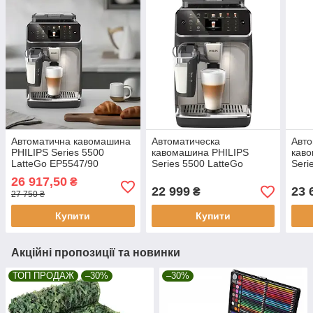
Автоматична кавомашина
Автоматическа
Авто
PHILIPS Series 5500
кавомашина PHILIPS
кав
LatteGo EP5547/90
Series 5500 LatteGo
Seri
повністю НОВА
EP5547/90 без
EP55
26 917,50
₴
заводського паковання
заво
22 999
23 
₴
27 750 ₴
Купити
Купити
Акційні пропозиції та новинки
ТОП ПРОДАЖ
–30%
–30%