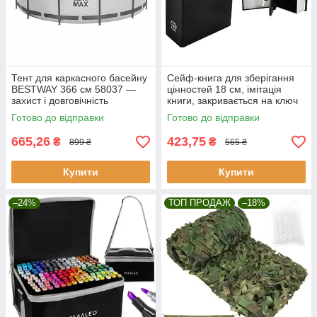
Тент для каркасного басейну
Сейф-книга для зберігання
BESTWAY 366 см 58037 —
цінностей 18 см, імітація
захист і довговічність
книги, закривається на ключ
Malatec 6148
Готово до відправки
Готово до відправки
665,26
423,75
₴
₴
899 ₴
565 ₴
Купити
Купити
–24%
ТОП ПРОДАЖ
–18%