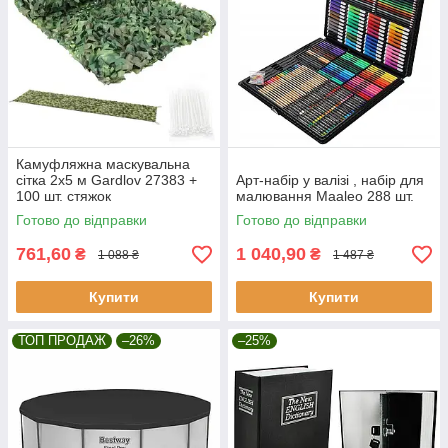
Камуфляжна маскувальна
сітка 2x5 м Gardlov 27383 +
Арт-набір у валізі , набір для
100 шт. стяжок
малювання Maaleo 288 шт.
Готово до відправки
Готово до відправки
761,60
1 040,90
₴
₴
1 088 ₴
1 487 ₴
Купити
Купити
ТОП ПРОДАЖ
–26%
–25%