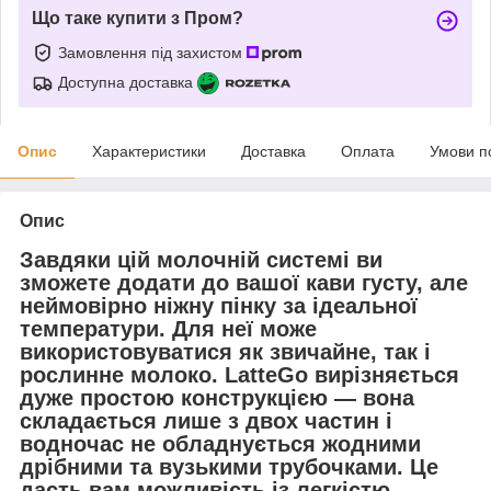
Що таке купити з Пром?
Замовлення під захистом
Доступна доставка
Опис
Характеристики
Доставка
Оплата
Умови п
Опис
Завдяки цій молочній системі ви
зможете додати до вашої кави густу, але
неймовірно ніжну пінку за ідеальної
температури. Для неї може
використовуватися як звичайне, так і
рослинне молоко. LatteGo вирізняється
дуже простою конструкцією — вона
складається лише з двох частин і
водночас не обладнується жодними
дрібними та вузькими трубочками. Це
дасть вам можливість із легкістю