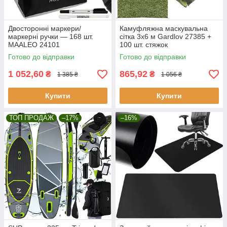
Двосторонні маркери/
Камуфляжна маскувальна
маркерні ручки — 168 шт.
сітка 3x6 м Gardlov 27385 +
MAALEO 24101
100 шт. стяжок
Готово до відправки
Готово до відправки
1 052,60
865,92
₴
₴
1 385 ₴
1 056 ₴
Купити
Купити
ТОП ПРОДАЖ
–17%
–16%