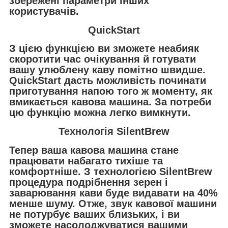
збережені параметри інших
користувачів.
QuickStart
З цією функцією ви зможете неабияк
скоротити час очікування й готувати
вашу улюблену каву помітно швидше.
QuickStart дасть можливість починати
приготування напою того ж моменту, як
вмикається кавова машина. За потреби
цю функцію можна легко вимкнути.
Технологія SilentBrew
Тепер ваша кавова машина стане
працювати набагато тихіше та
комфортніше. З технологією SilentBrew
процедура подрібнення зерен і
заварювання кави буде видавати на 40%
менше шуму. Отже, звук кавової машини
не потурбує ваших близьких, і ви
зможете насолоджуватися вашими