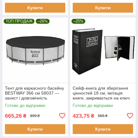
Купити
Купити
ТОП ПРОДАЖ
–26%
–25%
Тент для каркасного басейну
Сейф-книга для зберігання
BESTWAY 366 см 58037 —
цінностей 18 см, імітація
захист і довговічність
книги, закривається на ключ
Malatec 6148
Готово до відправки
Готово до відправки
665,26
423,75
₴
₴
899 ₴
565 ₴
Купити
Купити