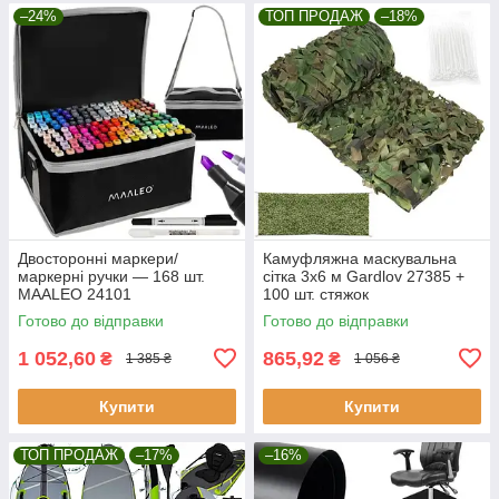
–24%
ТОП ПРОДАЖ
–18%
Двосторонні маркери/
Камуфляжна маскувальна
маркерні ручки — 168 шт.
сітка 3x6 м Gardlov 27385 +
MAALEO 24101
100 шт. стяжок
Готово до відправки
Готово до відправки
1 052,60
865,92
₴
₴
1 385 ₴
1 056 ₴
Купити
Купити
ТОП ПРОДАЖ
–17%
–16%