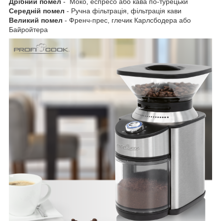
Дрібний помел
- Моко, еспресо або кава по-турецьки
Середній помел
- Ручна фільтрація, фільтрація кави
Великий помел
- Френч-прес, глечик Карлсбодера або
Байройтера