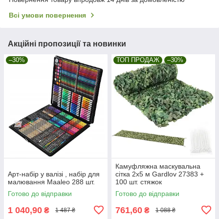
Всі умови повернення
Акційні пропозиції та новинки
–30%
ТОП ПРОДАЖ
–30%
Камуфляжна маскувальна
Арт-набір у валізі , набір для
сітка 2x5 м Gardlov 27383 +
малювання Maaleo 288 шт.
100 шт. стяжок
Готово до відправки
Готово до відправки
1 040,90
761,60
₴
₴
1 487 ₴
1 088 ₴