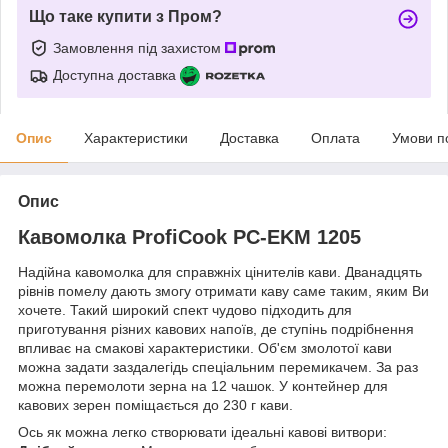
Що таке купити з Пром?
Замовлення під захистом
Доступна доставка
Опис
Характеристики
Доставка
Оплата
Умови п
Опис
Кавомолка ProfiCook PC-EKM 1205
Надійна кавомолка для справжніх цінителів кави. Дванадцять
рівнів помелу дають змогу отримати каву саме таким, яким Ви
хочете. Такий широкий спект чудово підходить для
приготування різних кавових напоїв, де ступінь подрібнення
впливає на смакові характеристики. Об'єм змолотої кави
можна задати заздалегідь спеціальним перемикачем. За раз
можна перемолоти зерна на 12 чашок. У контейнер для
кавових зерен поміщається до 230 г кави.
Ось як можна легко створювати ідеальні кавові витвори: