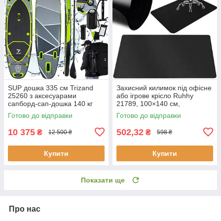
SUP дошка 335 см Trizand
Захисний килимок під офісне
25260 з аксесуарами
або ігрове крісло Ruhhy
сапборд-сап-дошка 140 кг
21789, 100×140 см,
поліпропілен
Готово до відправки
Готово до відправки
10 375
502,32
₴
₴
12 500 ₴
598 ₴
Купити
Купити
Показати ще
Про нас