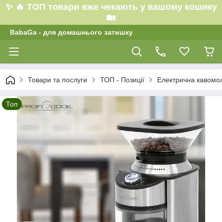
✨ 🔥 ТОП товари вже чекають у вашому кошику
🏡
BabaGa - для домашнього затишку
Товари та послуги
ТОП - Позиції
Електрична кавомол
Топ