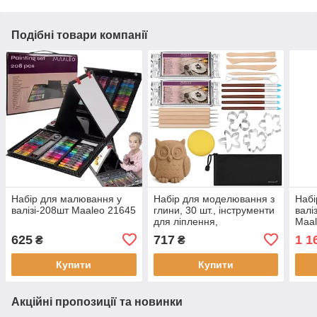
Подібні товари компанії
Набір для малювання у
Набір для моделювання з
Набі
валізі-208шт Maaleo 21645
глини, 30 шт., інструменти
валі
для ліплення,
Maal
самотвердіюча глина
625
717
1 1
₴
₴
Maaleo 27920
Купити
Купити
Акційні пропозиції та новинки