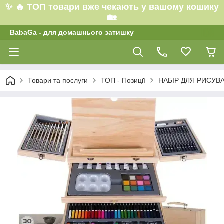
✨ 🔥 ТОП товари вже чекають у вашому кошику
🏡
BabaGa - для домашнього затишку
Товари та послуги
ТОП - Позиції
НАБІР ДЛЯ РИСУВА