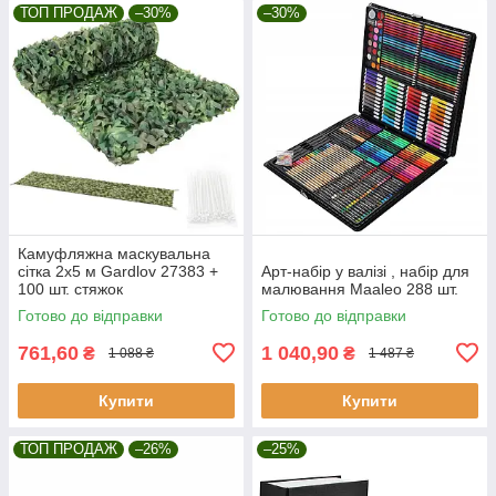
ТОП ПРОДАЖ
–30%
–30%
Камуфляжна маскувальна
сітка 2x5 м Gardlov 27383 +
Арт-набір у валізі , набір для
100 шт. стяжок
малювання Maaleo 288 шт.
Готово до відправки
Готово до відправки
761,60
1 040,90
₴
₴
1 088 ₴
1 487 ₴
Купити
Купити
ТОП ПРОДАЖ
–26%
–25%