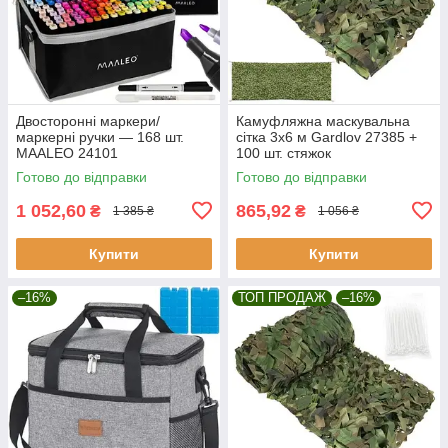
Двосторонні маркери/
Камуфляжна маскувальна
маркерні ручки — 168 шт.
сітка 3x6 м Gardlov 27385 +
MAALEO 24101
100 шт. стяжок
Готово до відправки
Готово до відправки
1 052,60
865,92
₴
₴
1 385 ₴
1 056 ₴
Купити
Купити
–16%
ТОП ПРОДАЖ
–16%