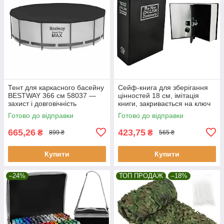
Тент для каркасного басейну
Сейф-книга для зберігання
BESTWAY 366 см 58037 —
цінностей 18 см, імітація
захист і довговічність
книги, закривається на ключ
Malatec 6148
Готово до відправки
Готово до відправки
665,26
423,75
₴
₴
899 ₴
565 ₴
Купити
Купити
–24%
ТОП ПРОДАЖ
–18%