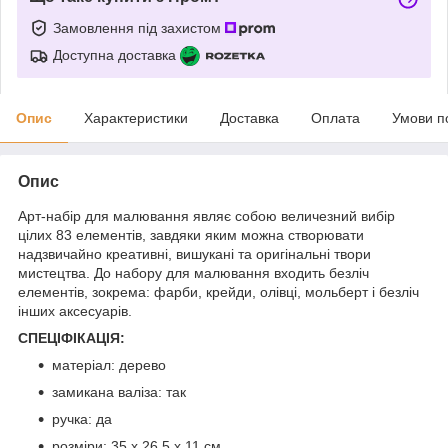
Замовлення під захистом
Доступна доставка
Опис
Характеристики
Доставка
Оплата
Умови п
Опис
Арт-набір для малювання являє собою величезний вибір
цілих 83 елементів, завдяки яким можна створювати
надзвичайно креативні, вишукані та оригінальні твори
мистецтва. До набору для малювання входить безліч
елементів, зокрема: фарби, крейди, олівці, мольберт і безліч
інших аксесуарів.
СПЕЦІФІКАЦІЯ:
матеріал: дерево
замикана валіза: так
ручка: да
розміри: 35 х 26,5 х 11 см