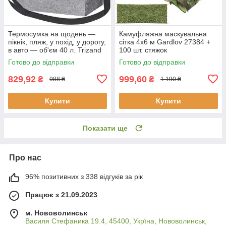
Термосумка на щодень —
Камуфляжна маскувальна
пікнік, пляж, у похід, у дорогу,
сітка 4x6 м Gardlov 27384 +
в авто — об'єм 40 л. Trizand
100 шт. стяжок
23843
Готово до відправки
Готово до відправки
829,92
999,60
₴
₴
988 ₴
1 190 ₴
Купити
Купити
Показати ще
Про нас
96% позитивних з 338 відгуків за рік
Працює з 21.09.2023
м. Нововолинськ
Василя Стефаника 19.4, 45400, Укрїна, Нововолинськ,