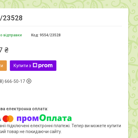
4/23528
до відправки
Код:
9554/23528
7 ₴
ти
Купити з
8) 666-50-17
нії підключені електронні платежі. Тепер ви можете купити
кий товар не покидаючи сайту.