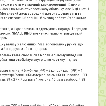
ків, 300 жетонів, 3 жетони функцій і міцну валізу, що
і також мають металевий диск всередині
. Фішки з
Зовні вони мають пластикову оболонку, але їх цінність і
Металевий диск всередині жетона додає ваги та
ція та елегантний зовнішній вигляд роблять їх бажаним
жетонів, які дозволяють підтримувати порядок і порядок
трілкою.
SMALL BIND
позначає першого гравця, який
ером.
цну валізу з алюмінію
. Має
ергономічну ручку
, що
и його друзям або в подорож.
елемент має своє місце в спеціальному вкладиші
,
губка
, яка стабілізує внутрішню частину під час
іал: (глина) + 5 кубиків (PP) + 2 колоди карт (PP) + 1
футлярі (зовнішній матеріал: алюміній, інші: залізо + ПП,
и: 39 х 27 х 7 см; вага 1 жетона: 10г; вага набору: 4,38
+ 1 дилер (PP) + 1 великий блайнд (PP) + 1 малий блайнд