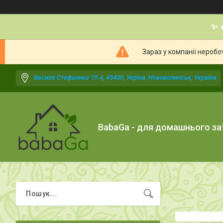
✨ 
Зараз у компанії неробо
Василя Стефаника 19.4, 45400, Укрїна, Нововолинськ, Україна
BabaGa - для домашнього з