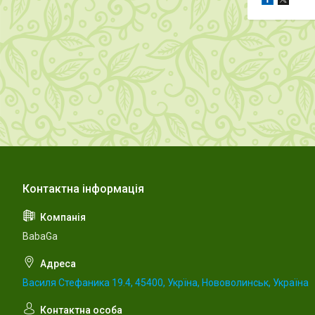
BabaGa
Василя Стефаника 19.4, 45400, Укрїна, Нововолинськ, Україна