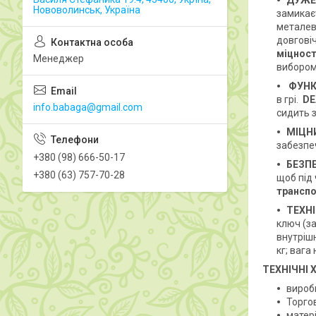
ДУЖЕ
Нововолинськ, Україна
замикає
металеви
довгові
міцност
Менеджер
вибором 
ФУНК
в грі.
DE
info.babaga@gmail.com
сидить 
МІЦН
забезпе
+380 (98) 666-50-17
БЕЗП
+380 (63) 757-70-28
щоб під 
транспо
ТЕХН
ключ (за
внутрішн
кг; вага
ТЕХНІЧНІ
виробн
Торго
матері