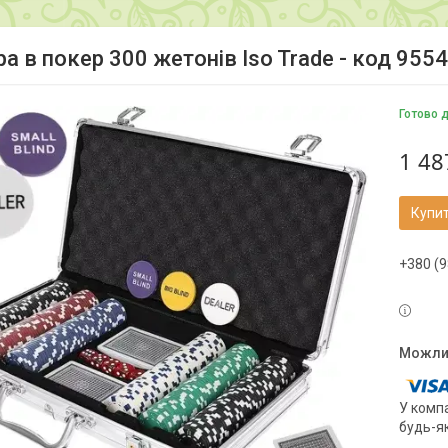
ра в покер 300 жетонів Iso Trade - код 955
Готово 
1 48
Купи
+380 (9
У компа
будь-я