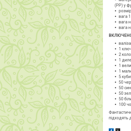
(PP) у ф
розмір
вага 1
вага н
вага н
ВКЛЮЧЕН
валіза
1 клю
2 коло
1 дил
1 вел
1 мал
5 куби
50 че
50 син
50 зе
50 біл
100 ч
Фантастични
підходять д