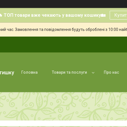
🔥 ТОП товари вже чекають у вашому кошику🏡
Купит
чий час. Замовлення та повідомлення будуть оброблені з 10:00 най
атишку
Головна
Товари та послуги
Про нас