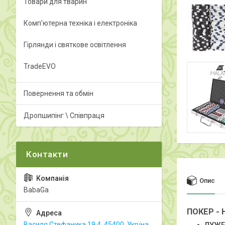
Товари для тварин
Комп'ютерна техніка і електроніка
Гірлянди і святкове освітлення
TradeEVO
Повернення та обмін
Дропшипінг \ Співпраця
Опис
BabaGa
ПОКЕР - 
Василя Стефаника 19.4, 45400, Укрїна,