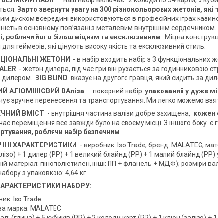
 ВЕЛИКИЙ НАБІР -
наш набір включає:
2 колоди по 54 карти, 5 куби
ться.
Варто звернути увагу на 300 різнокольорових жетонів, як
м диском всередині використовуються в професійних іграх казино. 
чність в основному пов’язані з металевим внутрішнім сердечником.
і, роблячи його більш міцним та ексклюзивним
. Міцна конструк
для геймерів, які цінують високу якість та ексклюзивний стиль.
ЦІОНАЛЬНІ
ЖЕТОНИ
- в набір входить набір з 3 функціональних 
ALER
- жетон дилера, під час гри він рухається за годинниковою с
з дилером.
BIG BLIND
вказує на другого гравця, який сидить за дил
ИЙ АЛЮМІНІЄВИЙ ВАліза
– покерний набір
упакований у дуже мі
чує зручне перенесення та транспортування. Ми легко можемо взят
ЕЧНИЙ ВМІСТ
- внутрішня частина валізи добре захищена,
кожен 
час переміщення все завжди було на своєму місці. З іншого боку є 
ртування, роблячи набір безпечним
.
ІЧНІ ХАРАКТЕРИСТИКИ
- виробник: Iso Trade; бренд: MALATEC; матер
лізо) + 1 дилер (PP) + 1 великий блайнд (PP) + 1 малий блайнд (PP) у 
ій матеріал: пінополіетилен, інші: ПП + фланель + МДФ); розміри валіз
 набору з упаковкою: 4,64 кг.
 ХАРАКТЕРИСТИКИ НАБОРУ:
ик: Iso Trade
ва марка: MALATEC
ал: (глина) + 5 кубиків (PP) + 2 колоди карт (PP) + 1 ключ (залізо) 