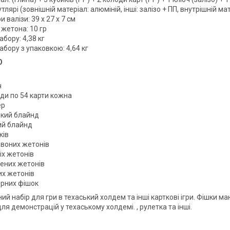
утлярі (зовнішній матеріал: алюміній, інші: залізо + ПП, внутрішній м
и валізи: 39 х 27 х 7 см
 жетона: 10 гр
абору: 4,38 кг
абору з упаковкою: 4,64 кг
О
ч
ди по 54 карти кожна
ер
икий блайнд
ий блайнд
ків
рвоних жетонів
іх жетонів
лених жетонів
их жетонів
орних фішок
й набір для гри в техаський холдем та інші карткові ігри. Фішки м
ля демонстрацій у техаському холдемі. , рулетка та інші.