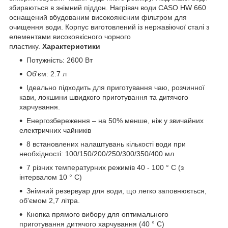
збираються в знімний піддон. Нагрівач води CASO HW 660
оснащений вбудованим високоякісним фільтром для
очищення води. Корпус виготовлений із нержавіючої сталі з
елементами високоякісного чорного
пластику.
Характеристики
Потужність: 2600 Вт
Об'єм: 2.7 л
Ідеально підходить для приготування чаю, розчинної
кави, локшини швидкого приготування та дитячого
харчування.
Енергозбереження – на 50% менше, ніж у звичайних
електричних чайників
8 встановлених налаштувань кількості води при
необхідності: 100/150/200/250/300/350/400 мл
7 різних температурних режимів 40 - 100 ° C (з
інтервалом 10 ° C)
Знімний резервуар для води, що легко заповнюється,
об'ємом 2,7 літра.
Кнопка прямого вибору для оптимального
приготування дитячого харчування (40 ° C)