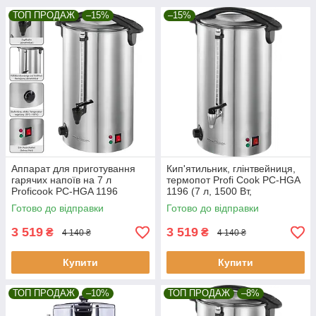
ТОП ПРОДАЖ
–15%
–15%
Аппарат для приготування
Кип'ятильник, глінтвейниця,
гарячих напоїв на 7 л
термопот Profi Cook PC-HGA
Proficook PC-HGA 1196
1196 (7 л, 1500 Вт,
Німеччина)
Готово до відправки
Готово до відправки
3 519
3 519
₴
₴
4 140 ₴
4 140 ₴
Купити
Купити
ТОП ПРОДАЖ
–10%
ТОП ПРОДАЖ
–8%