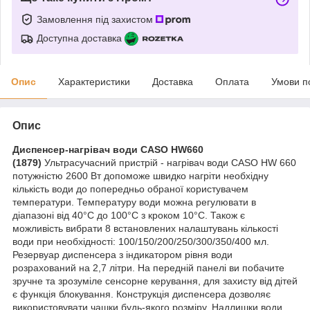
Замовлення під захистом
Доступна доставка
Опис
Характеристики
Доставка
Оплата
Умови п
Опис
Диспенсер-нагрівач води CASO HW660
(1879)
Ультрасучасний пристрій - нагрівач води CASO HW 660
потужністю 2600 Вт допоможе швидко нагріти необхідну
кількість води до попередньо обраної користувачем
температури. Температуру води можна регулювати в
діапазоні від 40°С до 100°С з кроком 10°С. Також є
можливість вибрати 8 встановлених налаштувань кількості
води при необхідності: 100/150/200/250/300/350/400 мл.
Резервуар диспенсера з індикатором рівня води
розрахований на 2,7 літри. На передній панелі ви побачите
зручне та зрозуміле сенсорне керування, для захисту від дітей
є функція блокування. Конструкція диспенсера дозволяє
використовувати чашки будь-якого розміру. Надлишки води