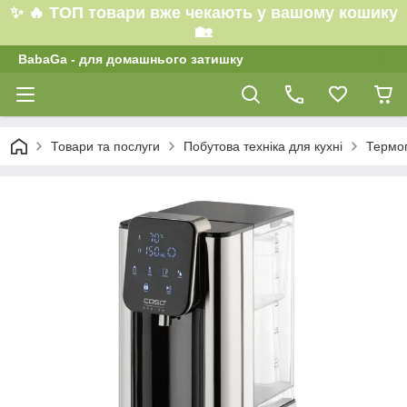
✨ 🔥 ТОП товари вже чекають у вашому кошику
🏡
BabaGa - для домашнього затишку
Товари та послуги
Побутова техніка для кухні
Термоп