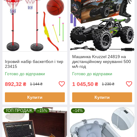
Машинка Kruzzel 24819 на
Ігровий набір баскетбол і тир
дистанційному керуванні 500
23415
мА·год
Готово до відправки
Готово до відправки
892,32
1 045,50
₴
₴
1 144 ₴
1 230 ₴
Купити
Купити
ТОП ПРОДАЖ
–15%
–14%