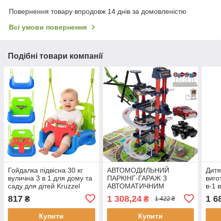
Повернення товару впродовж 14 днів за домовленістю
Всі умови повернення
Подібні товари компанії
Гойдалка підвісна 30 кг
АВТОМОДИЛЬНИЙ
Дитя
вулична 3 в 1 для дому та
ПАРКІНГ-ГАРАЖ З
виго
саду для дітей Kruzzel
АВТОМАТИЧНИМ
в-1 
27358
ПІД'ЄМНИКОМ,
59 п
817
1 308,24
1 6
₴
₴
1 422 ₴
АВТОМОСЛЯМИ І
тачк
ВЕРТОЛІТОМ KRUZZEL
Купити
Купити
(24646)