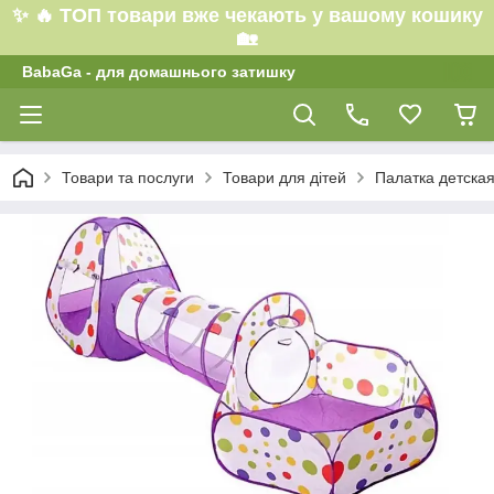
✨ 🔥 ТОП товари вже чекають у вашому кошику
🏡
BabaGa - для домашнього затишку
Товари та послуги
Товари для дітей
Палатка детска