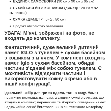
БУДИНОК САМОСБОРКИ
(90 см х 90 см х 95 см)
СУХИЙ БАСЕЙН З КОШИКОМ
(діаметр 120 см х 82
см висота)
СУМКА
(ДІАМЕТР прибл. 50 см)
Продукт абсолютно безпечний
УВАГА! М'ячі, зображені на фото, не
входять до комплекту.
Фантастичний, дуже великий дитячий
намет IGLO з тунелем + сухим басейном
з кошиком з м'ячем. У комплект входить
намет Iglo з сухим басейном, обидві
частини з'єднані між собою тунелем. Є
можливість від'єднати частини і
використовувати кожну окремо або в
іншій конфігурації.
Ідеальний набір для гри як вдома, так і в саду.
Намет
практично розкладається сам, а завдяки сумці з ручками, що
входить в комплект, переносити та зберігати складений намет
надзвичайно легко! Виготовлений із синтетичного матеріалу.