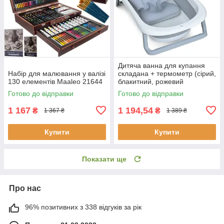
Дитяча ванна для купання
Набір для малювання у валізі
складана + термометр (сірий,
130 елементів Maaleo 21644
блакитний, рожевий
кольори), переносна ванна
Готово до відправки
Готово до відправки
1 167
1 194,54
₴
₴
1 367 ₴
1 389 ₴
Купити
Купити
Показати ще
Про нас
96% позитивних з 338 відгуків за рік