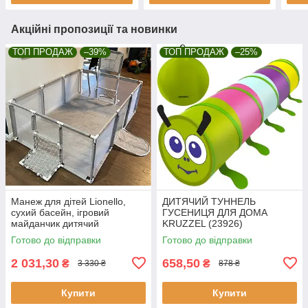
Акційні пропозиції та новинки
ТОП ПРОДАЖ
–39%
ТОП ПРОДАЖ
–25%
Манеж для дітей Lionello,
ДИТЯЧИЙ ТУННЕЛЬ
сухий басейн, ігровий
ГУСЕНИЦЯ ДЛЯ ДОМА
майданчик дитячий
KRUZZEL (23926)
майданчик
Готово до відправки
Готово до відправки
2 031,30
658,50
₴
₴
3 330 ₴
878 ₴
Купити
Купити