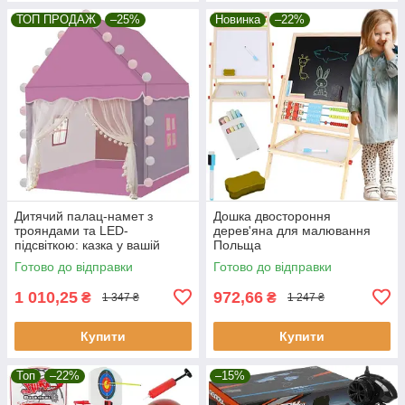
ТОП ПРОДАЖ
–25%
Новинка
–22%
Дитячий палац-намет з
Дошка двостороння
трояндами та LED-
дерев'яна для малювання
підсвіткою: казка у вашій
Польща
кімнаті! Kruzzel
Готово до відправки
Готово до відправки
1 010,25
972,66
₴
₴
1 347 ₴
1 247 ₴
Купити
Купити
Топ
–22%
–15%