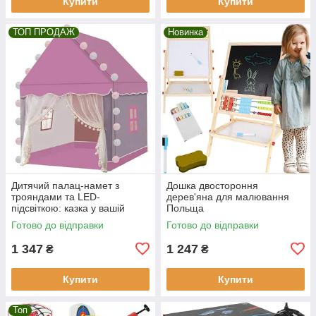
Купити
Купити
ТОП ПРОДАЖ
Новинка
Дитячий палац-намет з
Дошка двостороння
трояндами та LED-
дерев'яна для малювання
підсвіткою: казка у вашій
Польща
кімнаті! Kruzzel
Готово до відправки
Готово до відправки
1 347
1 247
₴
₴
Купити
Купити
Топ