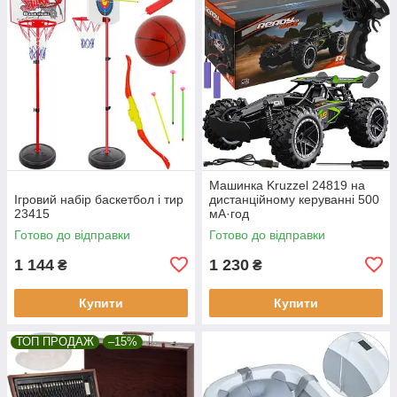
Машинка Kruzzel 24819 на
Ігровий набір баскетбол і тир
дистанційному керуванні 500
23415
мА·год
Готово до відправки
Готово до відправки
1 144
1 230
₴
₴
Купити
Купити
ТОП ПРОДАЖ
–15%