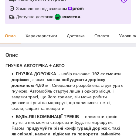
Замовлення під захистом
Доступна доставка
Опис
Характеристики
Доставка
Оплата
Умови п
Опис
ГНУЧКА АВТОТРІКА + АВТО
ГНУЧКА ДОРОЖКА
- набір включає
192 елементи
доріжки
, з яких
можна побудувати доріжку
довжиною 4,80 м
. Спеціально розроблена структура є
гнучкою. Автомобіль стартує лише з одного місця, і
завдяки трасі, що його тримає, він може робити
дивовижні речі на маршруті, що залишився: петлі,
схили, спіралі та повороти.
БУДЬ-ЯКІ КОМБІНАЦІЇ ТРЕКІВ
– елементи треків
гнучкі, з них можна створювати будь-які маршрути.
Разом
придумуйте різні конфігурації доріжок, такі
як спіралі, нахили, підйоми та повороти, змінюйте