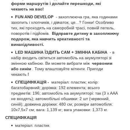
форми маршрутів і долайте перешкоди, які
чекають на вас!
FUN AND DEVELOP
- захоплююча гра, яка годинами
захопить і хлопчиків, і дівчаток, це...? Гонки! Особливо
тих, які проходять на саморобній трасі, повній петель,
поворотів і підйомів.
Відправте дитину в захоплюючу
подорож, яка навчить креативності та
винахідливості.
LED МАШИНА ЇЗДИТЬ САМ + ЗМІННА КАБІНА
- в
набір входить світиться автомобіль на акумуляторі зі
змінною кабіною. Ви можете вибрати між
червоним
або синім
. Тому влаштовуйте мітинги. Пригоди
чекають
!
СПЕЦИФІКАЦІЯ -
матеріал: пластик; колір:
багатобарвний; доріжка: 192 елемента; всього
предметів: 196; автомобіль на акумуляторі: так (3 x AAA
не входять); автомобільні обшивки: 2 шт (червоний,
синій); довжина доріжки: 480 см; розміри автомобіля:
10х7,5х7 см; вага: 1,139 кг; вага упаковки: 1,373 кг.
СПЕЦИФІКАЦІЯ
матеріал: пластик