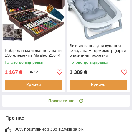
Дитяча ванна для купання
Набір для малювання у валізі
складана + термометр (сірий,
130 елементів Maaleo 21644
блакитний, рожевий
кольори), переносна ванна
Готово до відправки
Готово до відправки
1 167
1 389
₴
₴
1 367 ₴
Купити
Купити
Показати ще
Про нас
96% позитивних з 338 відгуків за рік