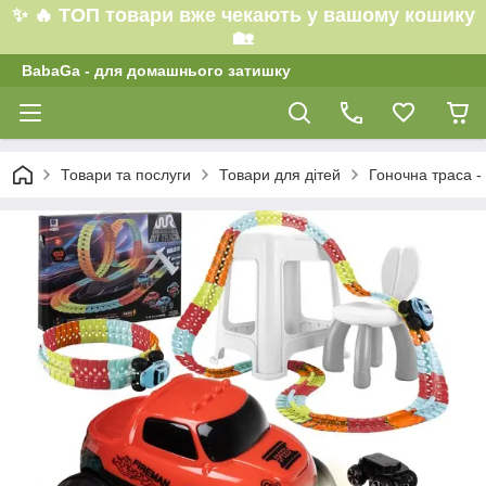
✨ 🔥 ТОП товари вже чекають у вашому кошику
🏡
BabaGa - для домашнього затишку
Товари та послуги
Товари для дітей
Гоночна траса -