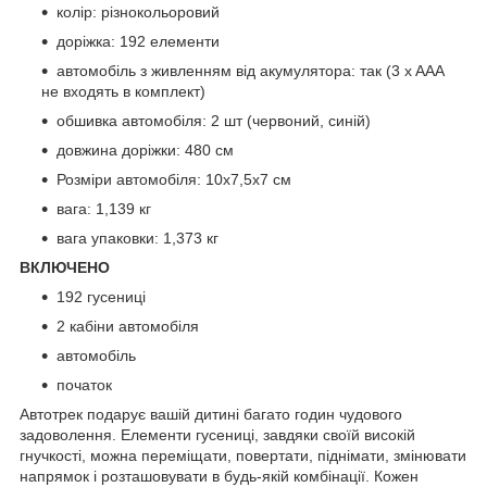
колір: різнокольоровий
доріжка: 192 елементи
автомобіль з живленням від акумулятора: так (3 x AAA
не входять в комплект)
обшивка автомобіля: 2 шт (червоний, синій)
довжина доріжки: 480 см
Розміри автомобіля: 10х7,5х7 см
вага: 1,139 кг
вага упаковки: 1,373 кг
ВКЛЮЧЕНО
192 гусениці
2 кабіни автомобіля
автомобіль
початок
Автотрек подарує вашій дитині багато годин чудового
задоволення. Елементи гусениці, завдяки своїй високій
гнучкості, можна переміщати, повертати, піднімати, змінювати
напрямок і розташовувати в будь-якій комбінації. Кожен