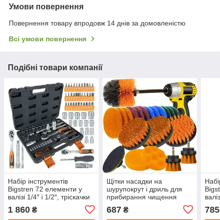
Умови повернення
Повернення товару впродовж 14 днів за домовленістю
Всі умови повернення
Подібні товари компанії
Набір інструментів
Щітки насадки на
Набі
Bigstren 72 елементи у
шурупокрут і дриль для
Bigs
валізі 1/4″ і 1/2″, тріскачки
прибирання чищення
валі
72T (26846)
автомобіля Bigstren 21802
1 860
687
785
₴
₴