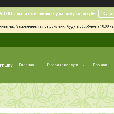
🔥 ТОП товари вже чекають у вашому кошику🏡
Купит
бочий час. Замовлення та повідомлення будуть оброблені з 10:00 н
атишку
Головна
Товари та послуги
Про нас