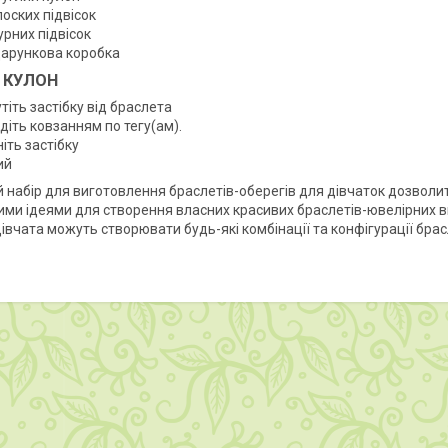
лоских підвісок
урних підвісок
дарункова коробка
И КУЛОН
тіть застібку від браслета
діть ковзанням по тегу(ам).
іть застібку
ий
 набір для виготовлення браслетів-оберегів для дівчаток дозвол
ими ідеями для створення власних красивих браслетів-ювелірних в
Дівчата можуть створювати будь-які комбінації та конфігурації брас