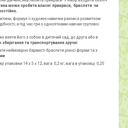
ій дівчині, яка любить прикраси. У набір входить безліч
тина може зробити власні
прикраси,
браслети
чи
мостійно.
итини, формує її художні навички разом із розвитком
бності, а під час гри з однолітками навчає групової
же взяти його з собою в дитячий сад, до друга або в
о зберігання та транспортування зручні
.
ати неймовірно барвисті браслети різної форми та з
ами
.
упаковки 14 х 5 х 12; вага: 0,2 кг; вага в упаковці: 0,25