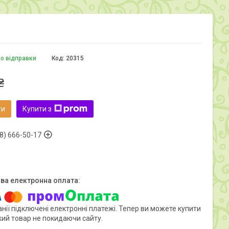
до відправки
Код:
20315
₴
ти
Купити з
8) 666-50-17
нії підключені електронні платежі. Тепер ви можете купити
кий товар не покидаючи сайту.