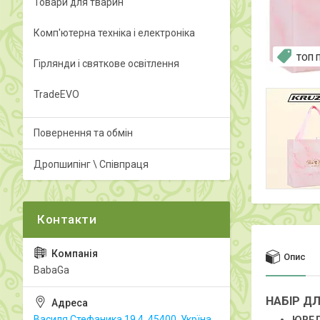
Товари для тварин
Комп'ютерна техніка і електроніка
ТОП 
Гірлянди і святкове освітлення
TradeEVO
Повернення та обмін
Дропшипінг \ Співпраця
Опис
BabaGa
НАБІР Д
Василя Стефаника 19.4, 45400, Укрїна,