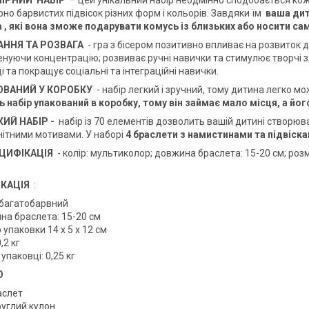
ЛІРНИЙ
НАБІР
– цей унікальний набір неодмінно сподобається кожн
но барвистих підвісок різних форм і кольорів. Завдяки їм
ваша ди
а
, які вона зможе подарувати комусь із близьких або носити са
АННЯ ТА РОЗВАГА
- гра з бісером позитивно впливає на розвиток д
енуючи концентрацію; розвиває ручні навички та стимулює творчі зді
і та покращує соціальні та інтеграційні навички.
ОВАНИЙ У КОРОБКУ
- набір легкий і зручний, тому дитина легко мо
ь набір упакований в коробку, тому він займає мало місця, а йог
ИЙ НАБІР -
набір із 70 елементів дозволить вашій дитині створюв
нітними мотивами. У наборі
4 браслети з намистинами та підвіск
ЦИФІКАЦІЯ
- колір: мультиколор; довжина браслета: 15-20 см; розмір 
КАЦІЯ
:
: багатобарвний
на браслета: 15-20 см
 упаковки 14 х 5 х 12 см
,2 кг
 упаковці: 0,25 кг
О
аслет
руглий кулон