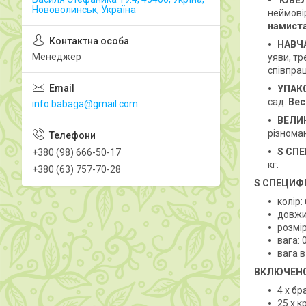
ЮВЕ
Нововолинськ, Україна
неймовір
намист
НАВЧ
Менеджер
уяви, тр
співпрац
УПАК
сад.
Вес
info.babaga@gmail.com
ВЕЛИК
різнома
S
СПЕ
+380 (98) 666-50-17
кг.
+380 (63) 757-70-28
S
СПЕЦИФІ
колір
довжи
розмір
вага: 0
вага в
ВКЛЮЧЕН
4 х бр
25 x к