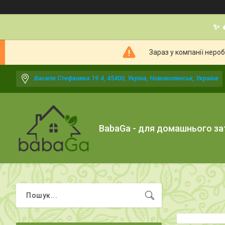
✨ 
Зараз у компанії неро
Василя Стефаника 19.4, 45400, Укрїна, Нововолинськ, Україна
BabaGa - для домашнього з