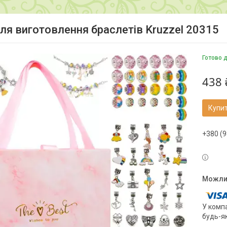
для виготовлення браслетів Kruzzel 20315
Готово 
438 
Купи
+380 (9
У компа
будь-я