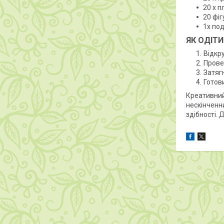
20 х п
20 фіг
1x по
ЯК ОДІТ
Відкру
Прове
Затягн
Готов
Креативний
нескінченн
здібності. 