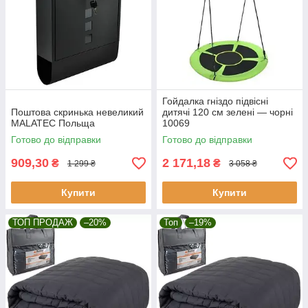
Гойдалка гніздо підвісні
Поштова скринька невеликий
дитячі 120 см зелені — чорні
MALATEC Польща
10069
Готово до відправки
Готово до відправки
909,30
2 171,18
₴
₴
1 299 ₴
3 058 ₴
Купити
Купити
ТОП ПРОДАЖ
–20%
Топ
–19%