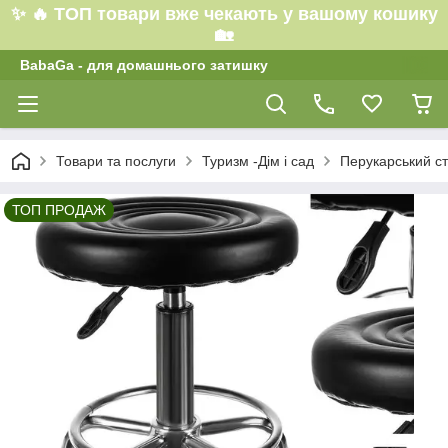
✨ 🔥 ТОП товари вже чекають у вашому кошику
🏡
BabaGa - для домашнього затишку
Товари та послуги
Туризм -Дім і сад
Перукарський ст
ТОП ПРОДАЖ