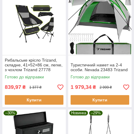
Рибальське крісло Trizand,
складне, 41×52×86 см, легке,
Туристичний намет на 2-4
з чохлом Trizand 27778
особи. Nevada 23483 Trizand
Готово до відправки
Готово до відправки
839,97
1 979,34
₴
₴
1 377 ₴
2 999 ₴
Купити
Купити
–30%
Новинка
–29%