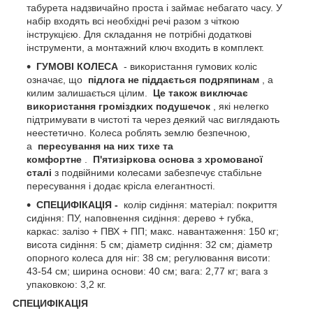
табурета надзвичайно проста і займає небагато часу. У
набір входять всі необхідні речі разом з чіткою
інструкцією. Для складання не потрібні додаткові
інструменти, а монтажний ключ входить в комплект.
ГУМОВІ КОЛЕСА
- використання гумових коліс
означає, що
підлога не піддається подряпинам
, а
килим залишається цілим.
Це також виключає
використання громіздких подушечок
, які нелегко
підтримувати в чистоті та через деякий час виглядають
неестетично. Колеса роблять землю безпечною,
а
пересування на них тихе та
комфортне
.
П'ятизіркова основа з хромованої
сталі
з подвійними колесами забезпечує стабільне
пересування і додає крісла елегантності.
СПЕЦИФІКАЦІЯ -
колір сидіння: матеріал: покриття
сидіння: ПУ, наповнення сидіння: дерево + губка,
каркас: залізо + ПВХ + ПП; макс. навантаження: 150 кг;
висота сидіння: 5 см; діаметр сидіння: 32 см; діаметр
опорного колеса для ніг: 38 см; регулювання висоти:
43-54 см; ширина основи: 40 см; вага: 2,77 кг; вага з
упаковкою: 3,2 кг.
СПЕЦИФІКАЦІЯ