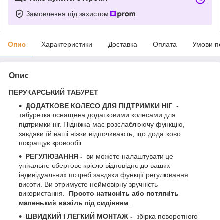
Замовлення під захистом
Опис
Характеристики
Доставка
Оплата
Умови п
Опис
ПЕРУКАРСЬКИЙ ТАБУРЕТ
ДОДАТКОВЕ КОЛЕСО ДЛЯ ПІДТРИМКИ НІГ
-
табуретка оснащена додатковими колесами для
підтримки ніг. Підніжка має розслаблюючу функцію,
завдяки їй наші ніжки відпочивають, що додатково
покращує кровообіг.
РЕГУЛЮВАННЯ -
ви можете налаштувати це
унікальне обертове крісло відповідно до ваших
індивідуальних потреб завдяки функції регулювання
висоти. Ви отримуєте неймовірну зручність
використання.
Просто натисніть або потягніть
маленький важіль під сидінням
.
ШВИДКИЙ І ЛЕГКИЙ МОНТАЖ -
збірка поворотного