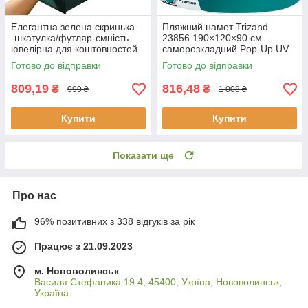
Елегантна зелена скринька
Пляжний намет Trizand
-шкатулка/футляр-ємність
23856 190×120×90 см –
ювелірна для коштовностей
саморозкладний Pop-Up UV
Soulima 21954
30+
Готово до відправки
Готово до відправки
809,19
816,48
₴
₴
999 ₴
1 008 ₴
Купити
Купити
Показати ще
Про нас
96% позитивних з 338 відгуків за рік
Працює з 21.09.2023
м. Нововолинськ
Василя Стефаника 19.4, 45400, Укрїна, Нововолинськ,
Україна