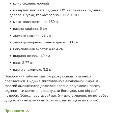
колір сидіння: чорний
матеріал: покриття сидіння: ПУ, наповнення сидіння:
дерево + губка, каркас: залізо + ПВХ + ПП
макс. навантаження: 150 кг
висота сидіння: 5 см
діаметр сидіння: 32 см
діаметр опорного колеса для ніг: 38 см
Регулювання висоти: 43-54 см
ширина основи: 40 см
вага: 2,77 кг
вага з упаковкою: 3,2 кг
Поворотний табурет має 5-зіркову основу, яка легко
обертається. Сидіння виготовлено з екологічної шкіри. А
газовий амортизатор дозволяє плавно регулювати висоту
сидіння - ви можете налаштувати його ідеально під свої
потреби. Збірка проста, займає близько 5 хвилин, не потребує
додаткових інструментів (крім тих, що входять до крісла).
Приховати