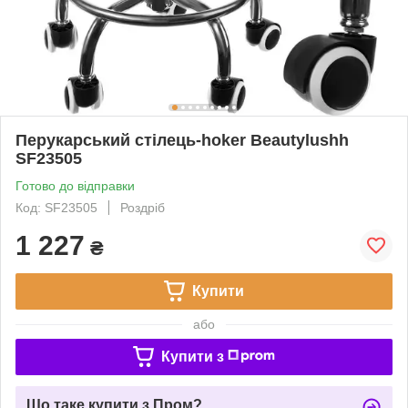
Перукарський стілець-hoker Beautylushh
SF23505
Готово до відправки
Код: SF23505
Роздріб
1 227
₴
Купити
або
Купити з
Що таке купити з Пром?