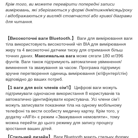
Крім того, ви можете перевірити попередні записи
вимірювань, які зберігаються у формі дня/тижня/місяць/року
і відображаються у вигляді стовпчастої або кривої діаграми
для читання.
【Високоточні ваги Bluetooth.】
Ваги для вимірювання ваги
тіла використовують високоточний чіп BIA для вимірювання
жиру та 4 високоточні датчики тиску для отримання більш
точних даних.
Максимальна вага
може сягати 180 кг/396
фунтів. Ваги також підтримують автоматичне увімкнення/
вимкнення та зважування за часом. Програма підтримує
зручне перетворення одиниць вимірювання (кг/фунтер/стін)
відповідно до ваших потреб.
【1 ваги для всіх членів сім’ї】
Цифрові ваги можуть
підтримувати одночасне використання 8 користувачів та
автоматично ідентифікувати користувача. Усі члени сім'ї
можуть записувати показники тіла на одному мобільному
телефоні та вести особисту медичну картку. Крім того, у
додатку «AIFit» є режим «Зважування немовляти», тому
можна перейти до цього режиму для запису процесу
зростання ваших дітей.
【Стильний дизайн】
Ваги Bluetooth мають стильну форму