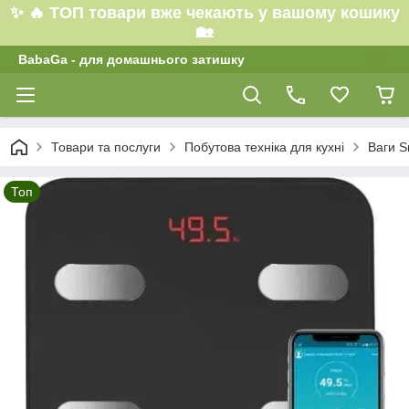
✨ 🔥 ТОП товари вже чекають у вашому кошику
🏡
BabaGa - для домашнього затишку
Товари та послуги
Побутова техніка для кухні
Ваги S
Топ