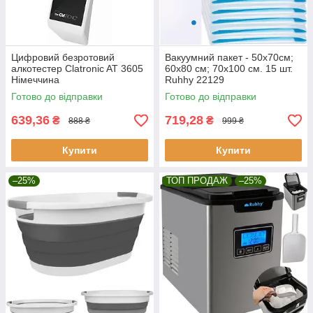
Цифровий безротовий
Вакуумний пакет - 50х70см;
алкотестер Clatronic AT 3605
60х80 см; 70х100 см. 15 шт.
Німеччина
Ruhhy 22129
Готово до відправки
Готово до відправки
639,36
719,28
₴
₴
888 ₴
999 ₴
Купити
Купити
–25%
ТОП ПРОДАЖ
–25%