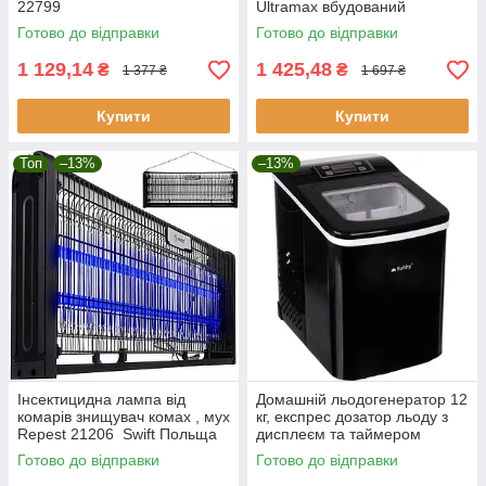
22799
Ultramax вбудований
автоматичним віджиманням
Готово до відправки
Готово до відправки
1 129,14
1 425,48
₴
₴
1 377 ₴
1 697 ₴
Купити
Купити
Топ
–13%
–13%
Інсектицидна лампа від
Домашній льодогенератор 12
комарів знищувач комах , мух
кг, експрес дозатор льоду з
Repest 21206 Swift Польща
дисплеєм та таймером
Ruhhy 25565
Готово до відправки
Готово до відправки