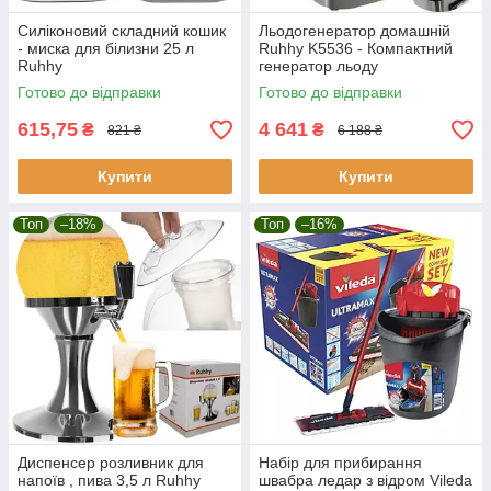
Силіконовий складний кошик
Льодогенератор домашній
- миска для білизни 25 л
Ruhhy K5536 - Компактний
Ruhhy
генератор льоду
Готово до відправки
Готово до відправки
615,75
4 641
₴
₴
821 ₴
6 188 ₴
Купити
Купити
Топ
–18%
Топ
–16%
Диспенсер розливник для
Набір для прибирання
напоїв , пива 3,5 л Ruhhy
швабра ледар з відром Vileda