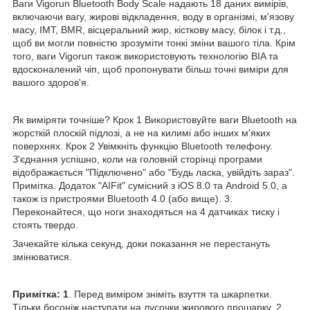
Ваги Vigorun Bluetooth Body Scale надають 18 даних вимірів,
включаючи вагу, жирові відкладення, воду в організмі, м'язову
масу, ІМТ, BMR, вісцеральний жир, кісткову масу, білок і т.д.,
щоб ви могли повністю зрозуміти тонкі зміни вашого тіла. Крім
того, ваги Vigorun також використовують технологію BIA та
вдосконалений чіп, щоб пропонувати більш точні виміри для
вашого здоров'я.
Як виміряти точніше? Крок 1 Використовуйте ваги Bluetooth на
жорсткій плоскій підлозі, а не на килимі або інших м'яких
поверхнях. Крок 2 Увімкніть функцію Bluetooth телефону.
З'єднання успішно, коли на головній сторінці програми
відображається "Підключено" або "Будь ласка, увійдіть зараз".
Примітка. Додаток "AIFit" сумісний з iOS 8.0 та Android 5.0, а
також із пристроями Bluetooth 4.0 (або вище). 3.
Переконайтеся, що ноги знаходяться на 4 датчиках тиску і
стоять твердо.
Зачекайте кілька секунд, доки показання не перестануть
змінюватися.
Примітка: 1
. Перед виміром зніміть взуття та шкарпетки.
Тільки босоніж наступати на лусочки жирового прошарку. 2.