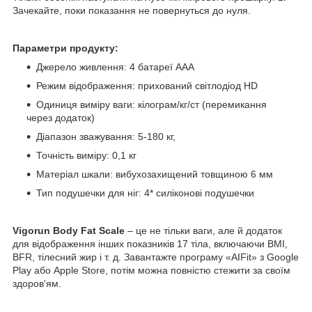
Зачекайте, поки показання не повернуться до нуля.
Параметри продукту:
Джерело живлення: 4 батареї AAA
Режим відображення: прихований світлодіод HD
Одиниця виміру ваги: ​​кілограм/кг/ст (перемикання
через додаток)
Діапазон зважування: 5-180 кг,
Точність виміру: 0,1 кг
Матеріал шкали: вибухозахищений товщиною 6 мм
Тип подушечки для ніг: 4* силіконові подушечки
Vigorun Body Fat Scale
– це не тільки ваги, але й додаток
для відображення інших показників 17 тіла, включаючи BMI,
BFR, тілесний жир і т. д. Завантажте програму «AIFit» з Google
Play або Apple Store, потім можна повністю стежити за своїм
здоров'ям.