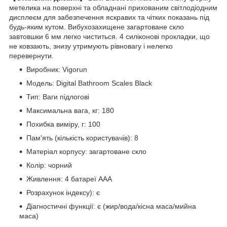
метелика на поверхні та обладнані прихованим світлодіодним
дисплеєм для забезпечення яскравих та чітких показань під
будь-яким кутом. Вибухозахищене загартоване скло
завтовшки 6 мм легко чиститься. 4 силіконові прокладки, що
не ковзають, знизу утримують рівновагу і нелегко
перевернути.
Виробник: Vigorun
Модель: Digital Bathroom Scales Black
Тип: Ваги підлогові
Максимальна вага, кг: 180
Похибка виміру, г: 100
Пам'ять (кількість користувачів): 8
Матеріал корпусу: загартоване скло
Колір: чорний
Живлення: 4 батареї AAA
Розрахунок індексу): є
Діагностичні функції: є (жир/вода/кісна маса/мийна
маса)