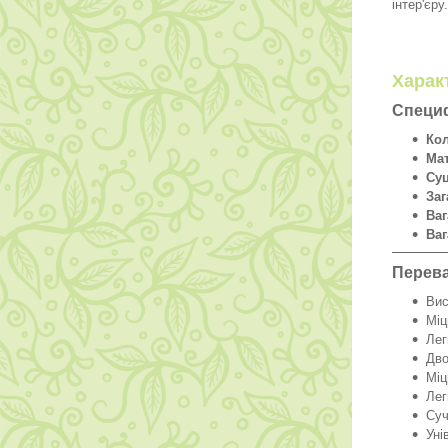
інтер'єру
Харак
Специф
Кол
Мат
Суц
Заг
Ваг
Ваг
Перева
Вис
Міц
Лег
Дво
Міц
Лег
Суч
Уні