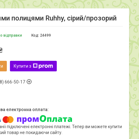
вими полицями Ruhhy, сірий/прозорий
до відправки
Код:
24499
₴
ти
Купити з
8) 666-50-17
нії підключені електронні платежі. Тепер ви можете купити
кий товар не покидаючи сайту.