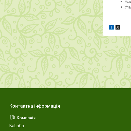
Нак
Упа
BabaGa