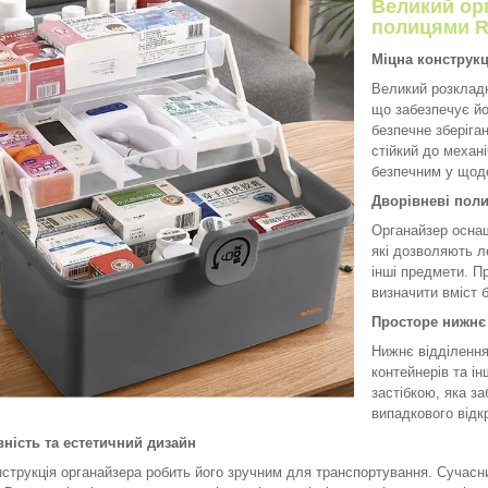
Великий орг
полицями R
Міцна конструкц
Великий розкладн
що забезпечує йог
безпечне зберіган
стійкий до механ
безпечним у щод
Дворівневі поли
Органайзер осна
які дозволяють ле
інші предмети. П
визначити вміст 
Просторе нижнє 
Нижнє відділення
контейнерів та і
застібкою, яка за
випадкового відк
ність та естетичний дизайн
нструкція органайзера робить його зручним для транспортування. Сучасн