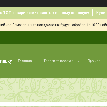
🔥 ТОП товари вже чекають у вашому кошику🏡
Купит
чий час. Замовлення та повідомлення будуть оброблені з 10:00 най
атишку
Головна
Товари та послуги
Про нас