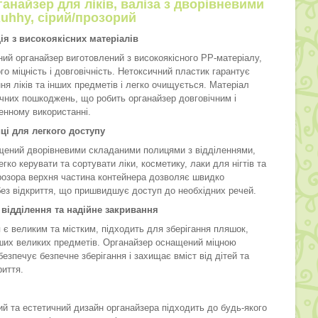
анайзер для ліків, валіза з дворівневими
uhhy, сірий/прозорий
ія з високоякісних матеріалів
ий органайзер виготовлений з високоякісного PP-матеріалу,
о міцність і довговічність. Нетоксичний пластик гарантує
ня ліків та інших предметів і легко очищується. Матеріал
ічних пошкоджень, що робить органайзер довговічним і
енному використанні.
ці для легкого доступу
щений дворівневими складаними полицями з відділеннями,
гко керувати та сортувати ліки, косметику, лаки для нігтів та
розора верхня частина контейнера дозволяє швидко
без відкриття, що пришвидшує доступ до необхідних речей.
відділення та надійне закривання
 є великим та містким, підходить для зберігання пляшок,
нших великих предметів. Органайзер оснащений міцною
безпечує безпечне зберігання і захищає вміст від дітей та
риття.
ий та естетичний дизайн органайзера підходить до будь-якого