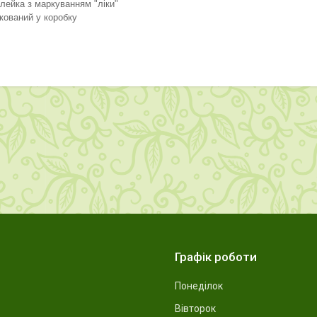
лейка з маркуванням "ліки"
кований у коробку
Графік роботи
Понеділок
Вівторок