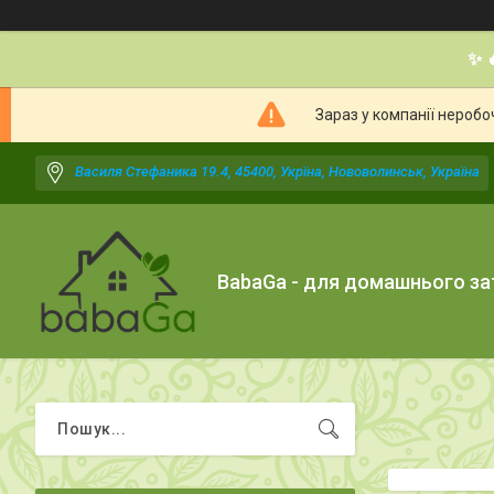
✨ 
Зараз у компанії неробо
Василя Стефаника 19.4, 45400, Укрїна, Нововолинськ, Україна
BabaGa - для домашнього з