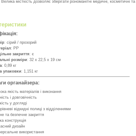
. Велика місткість дозволяє зберігати різноманітні медичні, косметичні т
теристики
ікація:
ір
: сірий / прозорий
еріал
: PP
ільне закриття
: є
альні розміри
: 32 х 22,5 х 19 см
а
: 0,89 кг
а упаковки
: 1,151 кг
ги органайзера:
ока якість матеріалів і виконання
ність і довговічність
кість у догляді
рівневі відкидні полиці з відділеннями
не та безпечне закриття
ка конструкція
асний дизайн
версальне використання