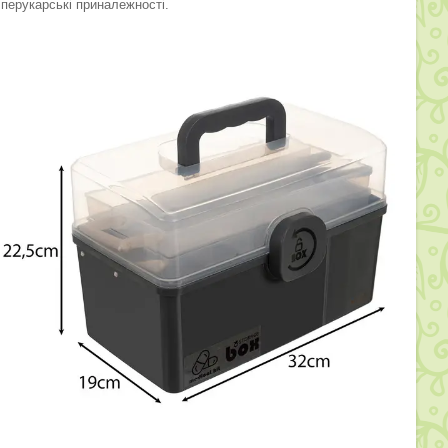
а перукарські приналежності.