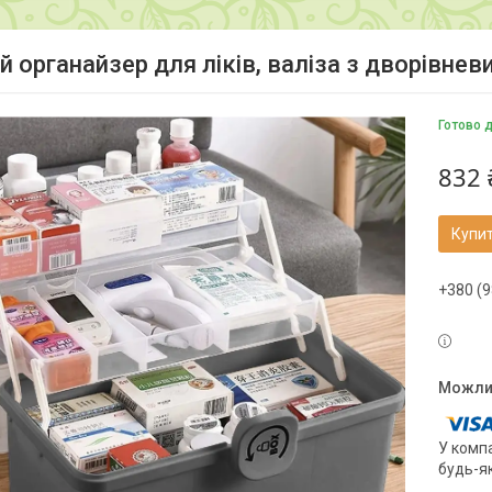
й органайзер для ліків, валіза з дворівне
Готово 
832 
Купи
+380 (9
У компа
будь-я