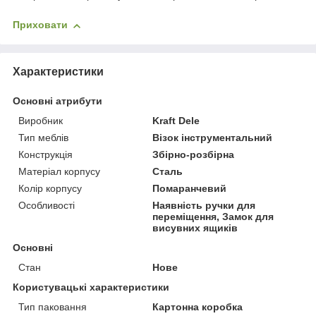
Приховати
Характеристики
Основні атрибути
Виробник
Kraft Dele
Тип меблів
Візок інструментальний
Конструкція
Збірно-розбірна
Матеріал корпусу
Сталь
Колір корпусу
Помаранчевий
Особливості
Наявність ручки для
переміщення, Замок для
висувних ящиків
Основні
Стан
Нове
Користувацькі характеристики
Тип паковання
Картонна коробка