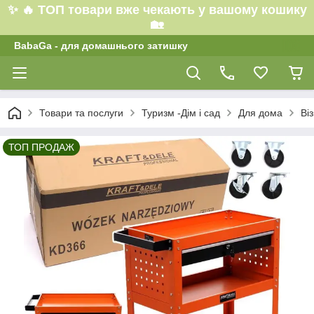
✨ 🔥 ТОП товари вже чекають у вашому кошику
🏡
BabaGa - для домашнього затишку
Товари та послуги
Туризм -Дім і сад
Для дома
Ві
ТОП ПРОДАЖ