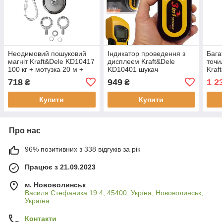
Неодимовий пошуковий
Індикатор проведення з
Бага
магніт Kraft&Dele KD10417
дисплеєм Kraft&Dele
точи
100 кг + мотузка 20 м +
KD10401 шукач
Kraf
карабін
прихованого проведення,
Вт, 
718
949
1 2
₴
₴
кабель, метал, колір
метал у стіні
Купити
Купити
Про нас
96% позитивних з 338 відгуків за рік
Працює з 21.09.2023
м. Нововолинськ
Василя Стефаника 19.4, 45400, Укрїна, Нововолинськ,
Україна
Контакти