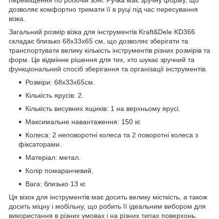
переміщення по робочій зоні. Ручка має зручну форму, що
дозволяє комфортно тримати її в руці під час пересування
візка.
Загальний розмір візка для інструментів Kraft&Dele KD366
складає близько 68х33х65 см, що дозволяє зберігати та
транспортувати велику кількість інструментів різних розмірів та
форм. Це відмінне рішення для тих, хто шукає зручний та
функціональний спосіб зберігання та організації інструментів.
Розміри: 68х33х65см.
Кількість ярусів: 2.
Кількість висувних ящиків: 1 на верхньому ярусі.
Максимальне навантаження: 150 кг.
Колеса: 2 неповоротні колеса та 2 поворотні колеса з
фіксаторами.
Матеріал: метал.
Колір помаранчевий.
Вага: близько 13 кг.
Ця візок для інструментів має досить велику місткість, а також
досить міцну і мобільну, що робить її ідеальним вибором для
використання в різних умовах і на різних типах поверхонь.