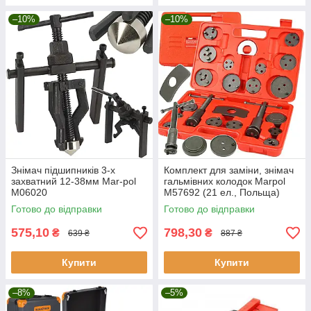
–10%
–10%
Знімач підшипників 3-х
Комплект для заміни, знімач
захватний 12-38мм Mar-pol
гальмівних колодок Marpol
M06020
M57692 (21 ел., Польща)
Готово до відправки
Готово до відправки
575,10
798,30
₴
₴
639 ₴
887 ₴
Купити
Купити
–8%
–5%