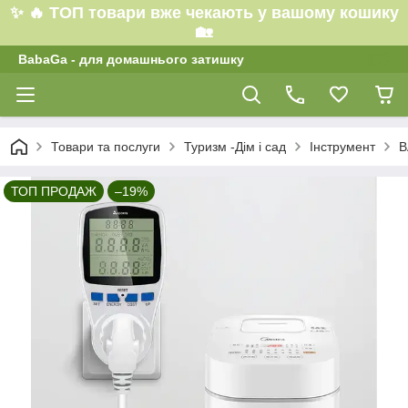
✨ 🔥 ТОП товари вже чекають у вашому кошику
🏡
BabaGa - для домашнього затишку
Товари та послуги
Туризм -Дім і сад
Інструмент
В
ТОП ПРОДАЖ
–19%