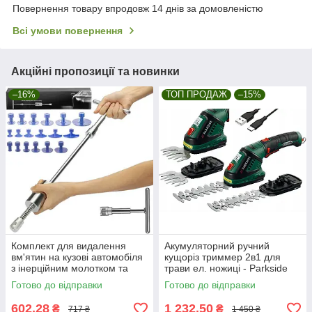
Повернення товару впродовж 14 днів за домовленістю
Всі умови повернення
Акційні пропозиції та новинки
–16%
ТОП ПРОДАЖ
–15%
Комплект для видалення
Акумуляторний ручний
вм'ятин на кузові автомобіля
кущоріз триммер 2в1 для
з інерційним молотком та
трави ел. ножиці - Parkside
набором перехідників
PGSA 4 A2 Німеччина
Готово до відправки
Готово до відправки
Malatec
602,28
1 232,50
₴
₴
717 ₴
1 450 ₴