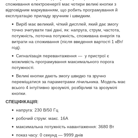
споживання електроенергії має чотири великі кнопки з
відповідним маркуванням, що робить програмування й
експлуатацію приладу зручним і швидким.
Виріб має великий, чіткий дисплей, який дає змогу
точно зчитувати такі дані, як: напруга, струм, частота,
потужність, поточна потужність, споживана енергія та
витрати на споживання (після введення вартості 1 кВт/
год).
Сигналізація перевантаження — у пристрої є
можливість програмування максимального порога
потужності.
Великі кнопки дають змогу швидко та зручно
переміщатися за параметрами лічильника. Модель має
всього 4 інтуїтивно зрозумілі, розбірливі та зрозумілі
кнопки.
СПЕЦІФІКАЦІЯ:
напруга: 230 В/50 Гц
робочий струм: макс. 16А
максимальна потужність навантаження: 3680 Вт
показ часу: 0 секунд — 9999 днів