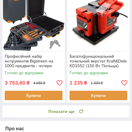
Професійний набір
Багатофункціональний
інструментів Bigstreen на
точильний верстат Kraft&Dele
1000 предметів - чотири
KD1552 (150 Вт, Польща)
органайзери, алюмінієвий
Готово до відправки
Готово до відправки
кейс, повне обладнання
26510
3 753,60
1 235
₴
₴
4 080 ₴
1 300 ₴
Купити
Купити
Показати ще
Про нас