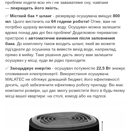
проблем ходити всю ніч і не заважатиме сну, навпаки
—
покращить його якість.
✅
Місткий бак + шланг
- резервуар осушувача вміщує
800
мл
. Цього вистачить на
64 години роботи!
Отже, вам не
потрібно щоразу виливати воду. Осушувач можна залишити
вдома понад два дні без проблем! Додатковою перевагою
пристрою є
автоматичне вимкнення після заповнення
бака
. До комплекту також входить шланг, який ви можете
під'єднати до осушника та вивести вихід води, наприклад,
прямо в мийку. Таке рішення дасть змогу вам залишити
осушувач у місці, куди ви рідко приходите.
✅
Заощаджує енергію
- осушувач потужністю
22,5 Вт
знижує
споживання електроенергії. Використання осушувача
MALATEC не обтяжує домашній бюджет, його ефективності
досить, щоб забезпечити ефективну роботу приладу. Він має
компактні розміри, що дає змогу розмістити його в будь-якому
місці вашої квартири: на столі, комоді або на підлозі.