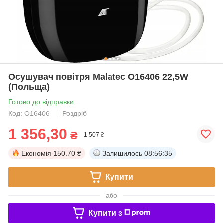
Осушувач повітря Malatec O16406 22,5W
(Польща)
Готово до відправки
Код: O16406
Роздріб
1 356,30
₴
1 507 ₴
Економія
150.70 ₴
Залишилось
08:56:34
Купити
або
Купити з