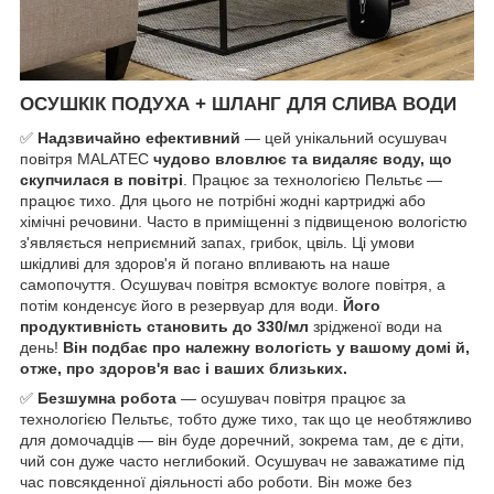
ОСУШКІК ПОДУХА + ШЛАНГ ДЛЯ СЛИВА ВОДИ
✅
Надзвичайно ефективний
— цей унікальний осушувач
повітря MALATEC
чудово вловлює та видаляє воду, що
скупчилася в повітрі
. Працює за технологією Пельтьє —
працює тихо. Для цього не потрібні жодні картриджі або
хімічні речовини. Часто в приміщенні з підвищеною вологістю
з'являється неприємний запах, грибок, цвіль. Ці умови
шкідливі для здоров'я й погано впливають на наше
самопочуття. Осушувач повітря всмоктує вологе повітря, а
потім конденсує його в резервуар для води.
Його
продуктивність становить до 330/мл
зрідженої води на
день!
Він подбає про належну вологість у вашому домі й,
отже, про здоров'я вас і ваших близьких.
✅
Безшумна робота
— осушувач повітря працює за
технологією Пельтьє, тобто дуже тихо, так що це необтяжливо
для домочадців — він буде доречний, зокрема там, де є діти,
чий сон дуже часто неглибокий. Осушувач не заважатиме під
час повсякденної діяльності або роботи. Він може без