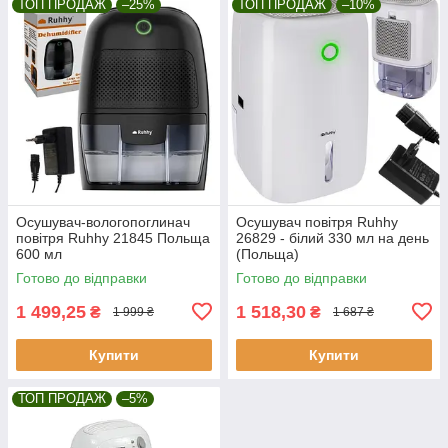
ТОП ПРОДАЖ
–25%
ТОП ПРОДАЖ
–10%
Осушувач-вологопоглинач
Осушувач повітря Ruhhy
повітря Ruhhy 21845 Польща
26829 - білий 330 мл на день
600 мл
(Польща)
Готово до відправки
Готово до відправки
1 499,25
1 518,30
₴
₴
1 999 ₴
1 687 ₴
Купити
Купити
ТОП ПРОДАЖ
–5%