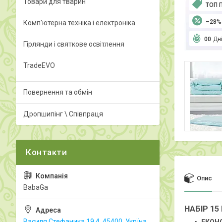
Товари для тварин
ТОП 
–28%
Комп'ютерна техніка і електроніка
0
0
Дн
Гірлянди і святкове освітлення
TradeEVO
Повернення та обмін
Дропшипінг \ Співпраця
Опис
BabaGa
НАБІР 15
Василя Стефаника 19.4, 45400, Укрїна,