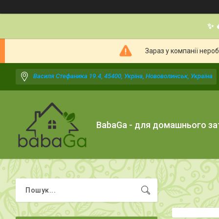
✨ 
Зараз у компанії неро
Василя Стефаника 19.4, 45400, Укрїна, Нововолинськ, Україна
BabaGa - для домашнього з