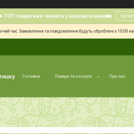
🔥 ТОП товари вже чекають у вашому кошику🏡
Купит
бочий час. Замовлення та повідомлення будуть оброблені з 10:00 н
атишку
Головна
Товари та послуги
Про нас