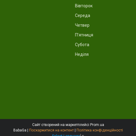
Вівторок
Середа
Четвер
Пʼятниця
Субота
Неділя
Сайт створений на маркетплейсі
Prom.ua
BabaGa |
Поскаржитися на контент
|
Політика конфіденційності
Select Language
▼