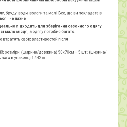
ння повітря звичайним пилососом
вакуумний мішок
лу, бруду, води, вологи та молі. Все, що ви покладете в
ся і не пахне
.
 ідеально підходить для зберігання сезонного одягу
зі мало місця,
а одягу потрібно багато.
 втратять своїх властивостей після
ній; розміри: (ширина/довжина) 50х70см – 5 шт.; (ширина/
вага в упаковці 1,442 кг.