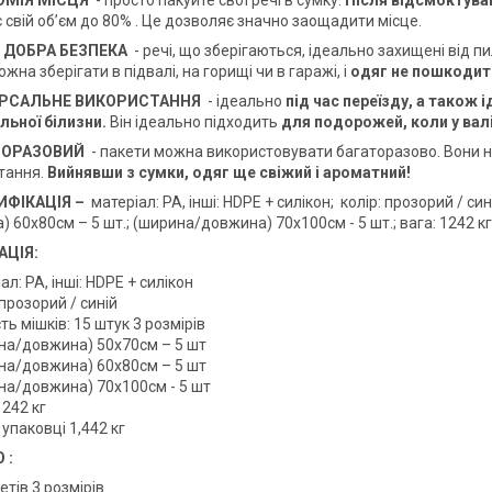
ОМІЯ МІСЦЯ
- просто пакуйте свої речі в сумку.
Після відсмоктува
 свій об’єм до 80% . Це дозволяє значно заощадити місце.
 ДОБРА БЕЗПЕКА
- речі, що зберігаються, ідеально захищені від пи
ожна зберігати в підвалі, на горищі чи в гаражі, і
одяг не пошкодить
ЕРСАЛЬНЕ ВИКОРИСТАННЯ
- ідеально
під час переїзду, а також
льної білизни.
Він ідеально підходить
для подорожей, коли у валі
ТОРАЗОВИЙ
- пакети можна використовувати багаторазово. Вони не
тання.
Вийнявши з сумки, одяг ще свіжий і ароматний!
ИФІКАЦІЯ –
матеріал: PA, інші: HDPE + силікон;
колір: прозорий / си
 60х80см – 5 шт.; (ширина/довжина) 70х100см - 5 шт.; вага: 1242 кг; 
АЦІЯ:
ал: PA, інші: HDPE + силікон
 прозорий / синій
сть мішків: 15 штук 3 розмірів
на/довжина) 50х70см – 5 шт
на/довжина) 60х80см – 5 шт
на/довжина) 70х100см - 5 шт
1242 кг
 упаковці 1,442 кг
О
:
етів 3 розмірів