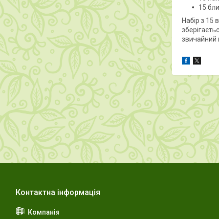
15 бл
Набір з 15 
зберігаєть
звичайний 