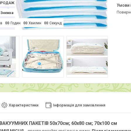
ПРОДАЖ
поверн
ів
0
0
Годин
0
0
Хвилин
0
0
Секунд
Характеристики
Інформація для замовлення
 ВАКУУМНИХ ПАКЕТІВ 50х70см; 60х80 см; 70х100 см