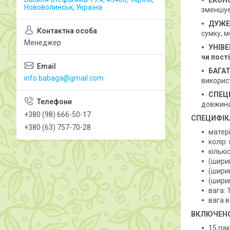
ЕКОН
Нововолинськ, Україна
зменшує
ДУЖЕ
сумку, м
Менеджер
УНІВ
чи пості
БАГА
info.babaga@gmail.com
викорис
СПЕЦ
довжина)
+380 (98) 666-50-17
СПЕЦИФІК
+380 (63) 757-70-28
матері
колір:
кількі
(шири
(шири
(шири
вага: 
вага в
ВКЛЮЧЕН
15 пак