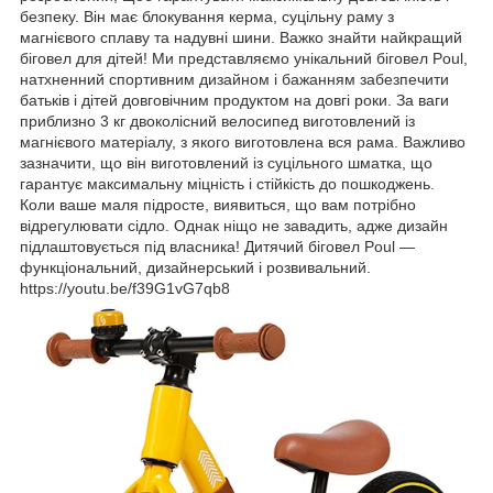
безпеку. Він має блокування керма, суцільну раму з
магнієвого сплаву та надувні шини. Важко знайти найкращий
біговел для дітей! Ми представляємо унікальний біговел Poul,
натхненний спортивним дизайном і бажанням забезпечити
батьків і дітей довговічним продуктом на довгі роки. За ваги
приблизно 3 кг двоколісний велосипед виготовлений із
магнієвого матеріалу, з якого виготовлена вся рама. Важливо
зазначити, що він виготовлений із суцільного шматка, що
гарантує максимальну міцність і стійкість до пошкоджень.
Коли ваше маля підросте, виявиться, що вам потрібно
відрегулювати сідло. Однак ніщо не завадить, адже дизайн
підлаштовується під власника! Дитячий біговел Poul —
функціональний, дизайнерський і розвивальний.
https://youtu.be/f39G1vG7qb8