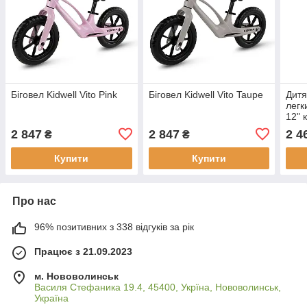
Біговел Kidwell Vito Pink
Біговел Kidwell Vito Taupe
Дитя
легк
12" 
ремі
2 847
2 847
2 4
₴
₴
Kruz
Купити
Купити
Про нас
96% позитивних з 338 відгуків за рік
Працює з 21.09.2023
м. Нововолинськ
Василя Стефаника 19.4, 45400, Укрїна, Нововолинськ,
Україна