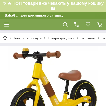
✨ 🔥 ТОП товари вже чекають у вашому кошику
🏡
BabaGa - для домашнього затишку
Товари та послуги
Товари для дітей
Беговелы
Бе