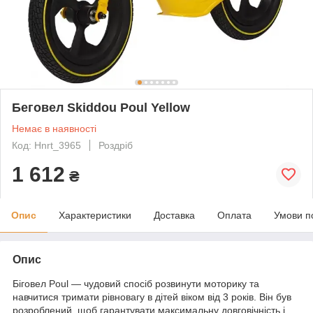
Беговел Skiddou Poul Yellow
Немає в наявності
Код: Hnrt_3965
Роздріб
1 612
₴
Опис
Характеристики
Доставка
Оплата
Умови п
Опис
Біговел Poul — чудовий спосіб розвинути моторику та
навчитися тримати рівновагу в дітей віком від 3 років. Він був
розроблений, щоб гарантувати максимальну довговічність і