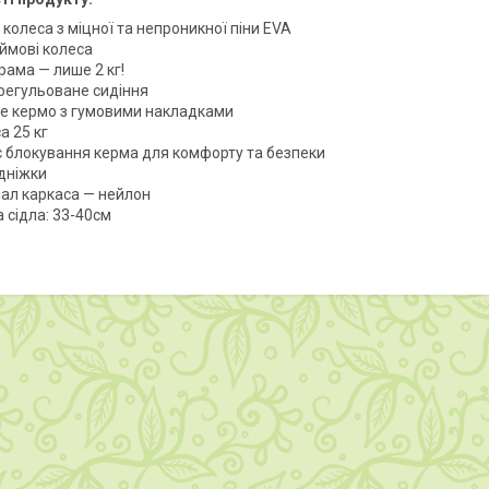
 колеса з міцної та непроникної піни EVA
ймові колеса
рама — лише 2 кг!
 регульоване сидіння
е кермо з гумовими накладками
а 25 кг
є блокування керма для комфорту та безпеки
ідніжки
іал каркаса — нейлон
 сідла: 33-40см