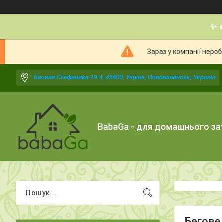
✨ 
Зараз у компанії неро
Василя Стефаника 19.4, 45400, Укрїна, Нововолинськ, Україна
BabaGa - для домашнього з
Бегове