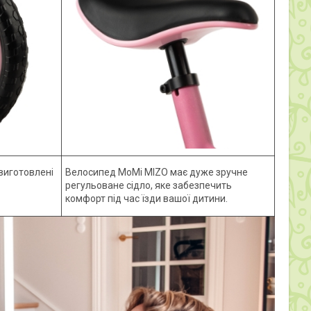
виготовлені
Велосипед MoMi MIZO має дуже зручне
регульоване сідло, яке забезпечить
комфорт під час їзди вашої дитини.