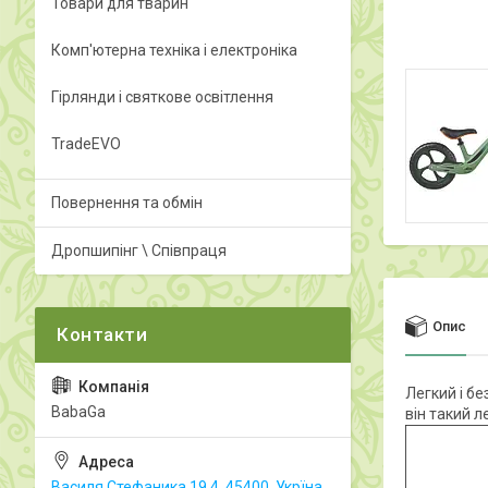
Товари для тварин
Комп'ютерна техніка і електроніка
Гірлянди і святкове освітлення
TradeEVO
Повернення та обмін
Дропшипінг \ Співпраця
Опис
Легкий і б
BabaGa
він такий л
Василя Стефаника 19.4, 45400, Укрїна,