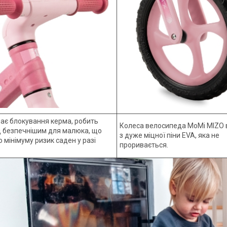
має блокування керма, робить
Колеса велосипеда MoMi MIZO 
 безпечнішим для малюка, що
з дуже міцної піни EVA, яка не
 мінімуму ризик саден у разі
проривається.