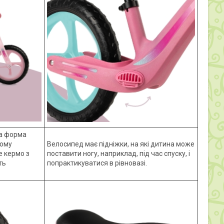
на форма
шому
Велосипед має підніжки, на які дитина може
е кермо з
поставити ногу, наприклад, під час спуску, і
ть
попрактикуватися в рівновазі.