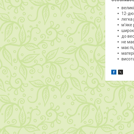
великі
12-дю
легка 
м'яке
широк
до вес
не ма
має п
матер
висота