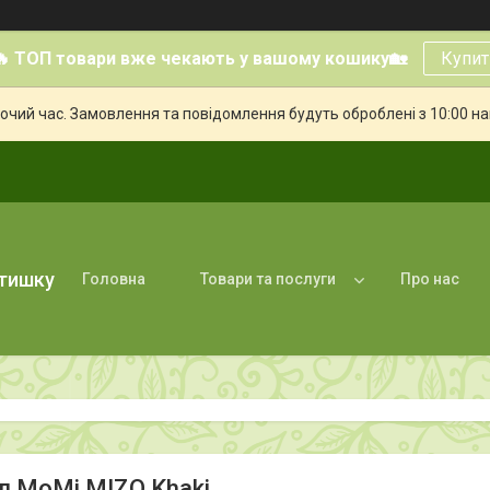
🔥 ТОП товари вже чекають у вашому кошику🏡
Купит
бочий час. Замовлення та повідомлення будуть оброблені з 10:00 н
атишку
Головна
Товари та послуги
Про нас
л MoMi MIZO Khaki