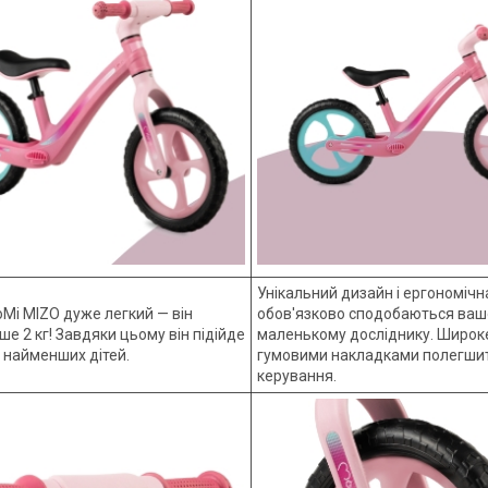
Унікальний дизайн і ергономіч
oMi MIZO дуже легкий — він
обов'язково сподобаються ва
е 2 кг! Завдяки цьому він підійде
маленькому досліднику. Широк
 найменших дітей.
гумовими накладками полегши
керування.