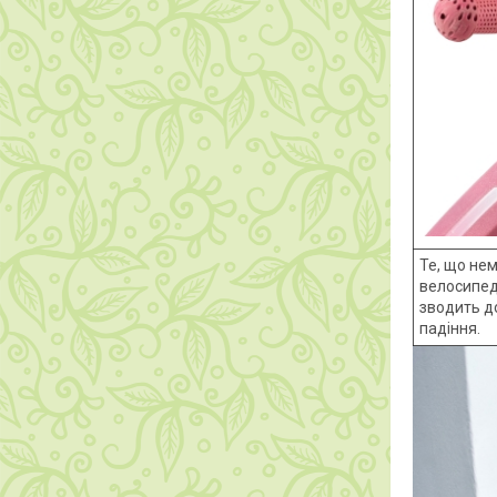
Те, що не
велосипед
зводить до
падіння.