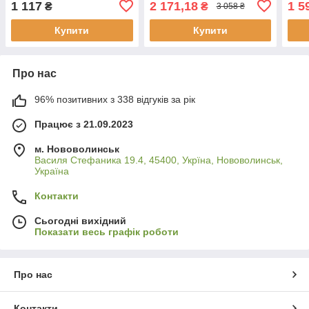
1 117
2 171,18
1 5
₴
₴
3 058 ₴
двомісна
Купити
Купити
Про нас
96% позитивних з 338 відгуків за рік
Працює з 21.09.2023
м. Нововолинськ
Василя Стефаника 19.4, 45400, Укрїна, Нововолинськ,
Україна
Контакти
Сьогодні вихідний
Показати весь графік роботи
Про нас
Контакти