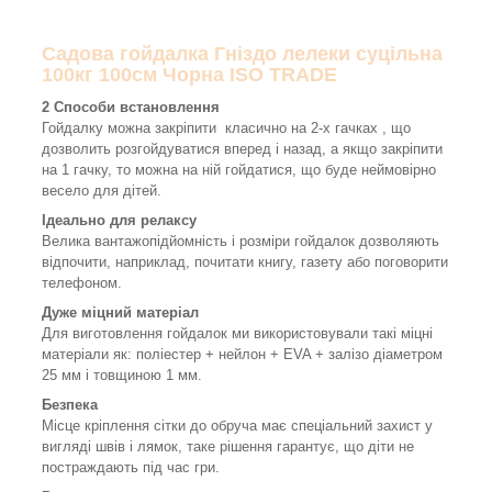
Садова гойдалка Гніздо лелеки суцільна
100кг 100см Чорна ISO TRADE
2 Способи встановлення
Гойдалку можна закріпити класично на 2-х гачках , що
дозволить розгойдуватися вперед і назад, а якщо закріпити
на 1 гачку, то можна на ній гойдатися, що буде неймовірно
весело для дітей.
Ідеально для релаксу
Велика вантажопідйомність і розміри гойдалок дозволяють
відпочити, наприклад, почитати книгу, газету або поговорити
телефоном.
Дуже міцний матеріал
Для виготовлення гойдалок ми використовували такі міцні
матеріали як: поліестер + нейлон + EVA + залізо діаметром
25 мм і товщиною 1 мм.
Безпека
Місце кріплення сітки до обруча має спеціальний захист у
вигляді швів і лямок, таке рішення гарантує, що діти не
постраждають під час гри.