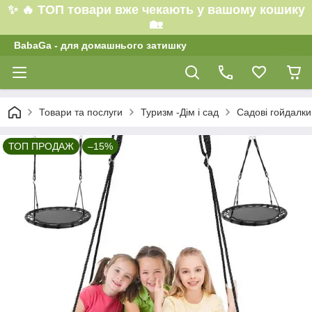
✨ 🔥 ТОП товари вже чекають у вашому кошику
🏡
BabaGa - для домашнього затишку
Товари та послуги
Туризм -Дім і сад
Садові гойдалки
ТОП ПРОДАЖ
–15%