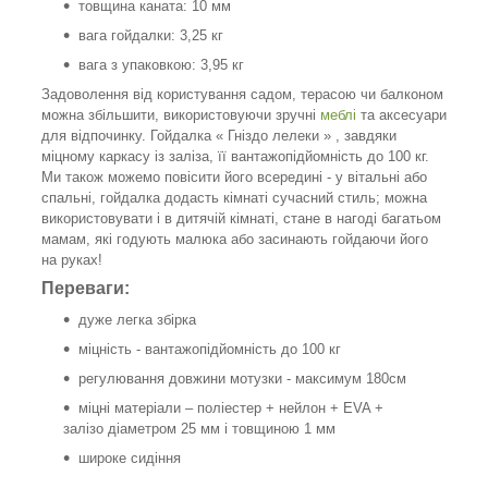
товщина каната: 10 мм
вага гойдалки: 3,25 кг
вага з упаковкою: 3,95 кг
Задоволення від користування садом, терасою чи балконом
можна збільшити, використовуючи зручні
меблі
та аксесуари
для відпочинку. Гойдалка « Гніздо лелеки » , завдяки
міцному каркасу із заліза, її вантажопідйомність до 100 кг.
Ми також можемо повісити його всередині - у вітальні або
спальні, гойдалка додасть кімнаті сучасний стиль; можна
використовувати і в дитячій кімнаті, стане в нагоді багатьом
мамам, які годують малюка або засинають гойдаючи його
на руках!
Переваги:
дуже легка збірка
міцність - вантажопідйомність до 100 кг
регулювання довжини мотузки - максимум 180см
міцні матеріали – поліестер + нейлон + EVA +
залізо діаметром 25 мм і товщиною 1 мм
широке сидіння