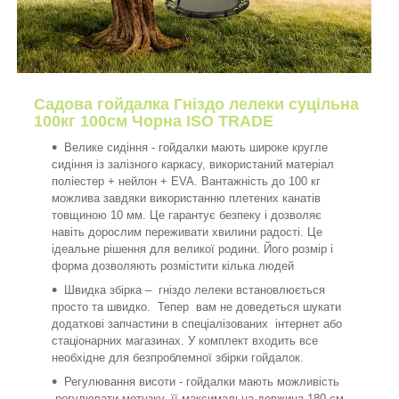
Садова гойдалка Гніздо лелеки суцільна
100кг 100см Чорна ISO TRADE
Велике сидіння - гойдалки мають широке кругле
сидіння із залізного каркасу, використаний матеріал
поліестер + нейлон + EVA. Вантажність до 100 кг
можлива завдяки використанню плетених канатів
товщиною 10 мм. Це гарантує безпеку і дозволяє
навіть дорослим переживати хвилини радості. Це
ідеальне рішення для великої родини. Його розмір і
форма дозволяють розмістити кілька людей
Швидка збірка – гніздо лелеки встановлюється
просто та швидко. Тепер вам не доведеться шукати
додаткові запчастини в спеціалізованих інтернет або
стаціонарних магазинах. У комплект входить все
необхідне для безпроблемної збірки гойдалок.
Регулювання висоти - гойдалки мають можливість
регулювати мотузку, її максимальна довжина 180 см.