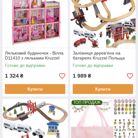
Ляльковий будиночок - Вілла
Залізниця дерев'яна на
D11410 з ляльками Kruzzel
батареях Kruzzel Польща
Готово до відправки
Готово до відправки
1 324
1 989
₴
₴
Купити
Купити
ТОП ПРОДАЖ