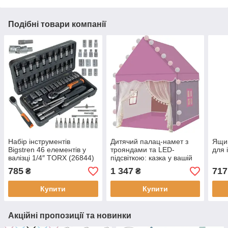
Подібні товари компанії
Набір інструментів
Дитячий палац-намет з
Ящик
Bigstren 46 елементів у
трояндами та LED-
для 
валізці 1/4″ TORX (26844)
підсвіткою: казка у вашій
кімнаті! Kruzzel
785
1 347
717
₴
₴
Купити
Купити
Акційні пропозиції та новинки