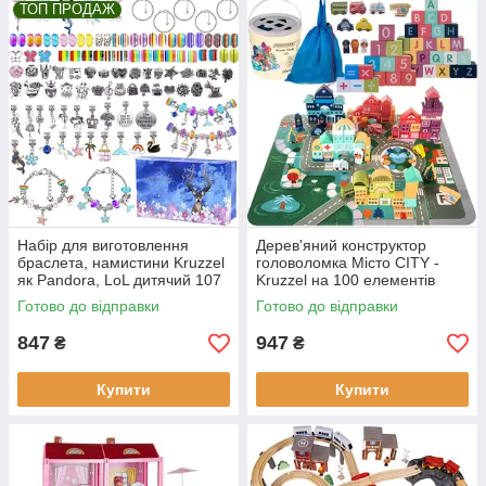
ТОП ПРОДАЖ
Набір для виготовлення
Дерев'яний конструктор
браслета, намистини Kruzzel
головоломка Місто CITY -
як Pandora, LoL дитячий 107
Kruzzel на 100 елементів
елементів ( Польща)
Готово до відправки
Готово до відправки
847
947
₴
₴
Купити
Купити