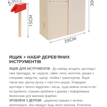
ЯЩИК + НАБІР ДЕРЕВ'ЯНИХ
ІНСТРУМЕНТІВ
ЯЩИК ДЛЯ ІНСТРУМЕНТІВ
- До набору входить шухляда і
таке приладдя, як: шурупи, гайки, пила, молотки, дошки з
отворами, викрутки, щипці, лінійка і транспортир. Ящик
також має зручну ручку з товстого шнура. Усередині
шухляди є безліч відділень і місць, куди можна скласти всі
інструменти. Іграшка зроблена з дерева і пофарбована
безпечною для малюків фарбою.
ЗРОБЛЕНІ З ДЕРЕВА
- дерев'яні іграшки є вічною
пропозицією, яка порадує будь-якого малюка. Класична