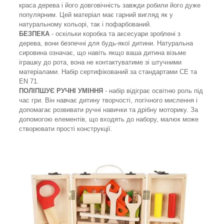
краса дерева і його довговічність завжди робили його дуже
популярним. Цей матеріал має гарний вигляд як у
натуральному кольорі, так і пофарбований.
БЕЗПЕКА
- оскільки коробка та аксесуари зроблені з
дерева, вони безпечні для будь-якої дитини. Натуральна
сировина означає, що навіть якщо ваша дитина візьме
іграшку до рота, вона не контактуватиме зі штучними
матеріалами. Набір сертифікований за стандартами CE та
EN 71.
ПОЛІПШУЄ РУЧНІ УМІННЯ
- набір відіграє освітню роль під
час гри. Він навчає дитину творчості, логічного мислення і
допомагає розвивати ручні навички та дрібну моторику. За
допомогою елементів, що входять до набору, малюк може
створювати прості конструкції.