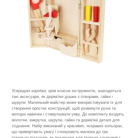
Усередині коробки, крім власне інструментів, знаходяться
такі аксесуари, як дерев'яні дошки з отворами, гайки і
шурупи. Маленький майстер може використовувати їх для
створення простих конструкцій, щоб розвинути ручні та
моторні навички і стимулювати уяву. До комплекту входять
молотки, викрутки, шурупи, гайки та дерев'яні деталі для
з'єднання. Набір виконаний у красивих, яскравих кольорах,
що привертають увагу і спонукають малюка до гри.
Ідеально підходить як подарунок для творчих хлопчиків і