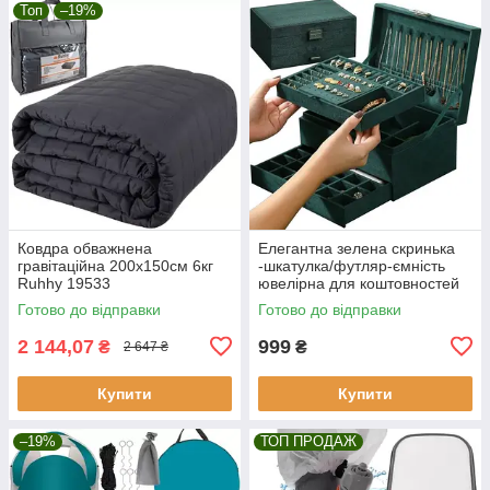
Топ
–19%
Ковдра обважнена
Елегантна зелена скринька
гравітаційна 200х150см 6кг
-шкатулка/футляр-ємність
Ruhhy 19533
ювелірна для коштовностей
Soulima 21954
Готово до відправки
Готово до відправки
2 144,07
999
₴
₴
2 647 ₴
Купити
Купити
–19%
ТОП ПРОДАЖ