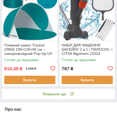
Пляжний намет Trizand
НАБІР ДЛЯ ЧИЩЕННЯ
23856 190×120×90 см –
БАСЕЙНУ 2 в 1 / ПИЛОСОС +
саморозкладний Pop-Up UV
СІТКА Bigstreen 21024
30+
Готово до відправки
Готово до відправки
816,48
787
₴
₴
1 008 ₴
Купити
Купити
Показати ще
Про нас