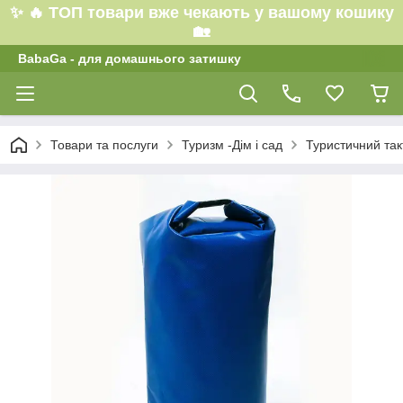
✨ 🔥 ТОП товари вже чекають у вашому кошику
🏡
BabaGa - для домашнього затишку
Товари та послуги
Туризм -Дім і сад
Туристичний так