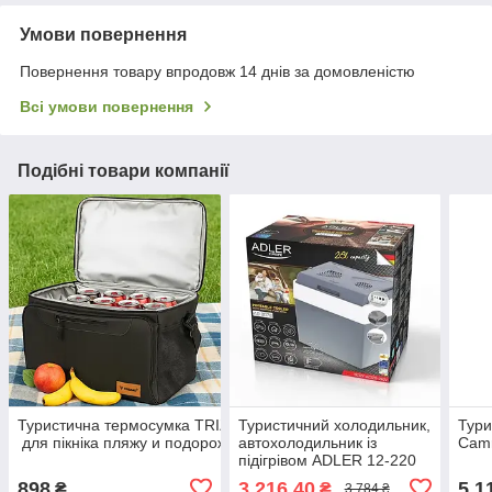
Умови повернення
Повернення товару впродовж 14 днів за домовленістю
Всі умови повернення
Подібні товари компанії
Туристична термосумка TRIZAND 30L –
Туристичний холодильник,
Тури
для пікніка пляжу и подорожей!
автохолодильник із
Camr
підігрівом ADLER 12-220
В, 28 л. AD 8078 (Польща)
898
3 216,40
5 1
₴
₴
3 784 ₴