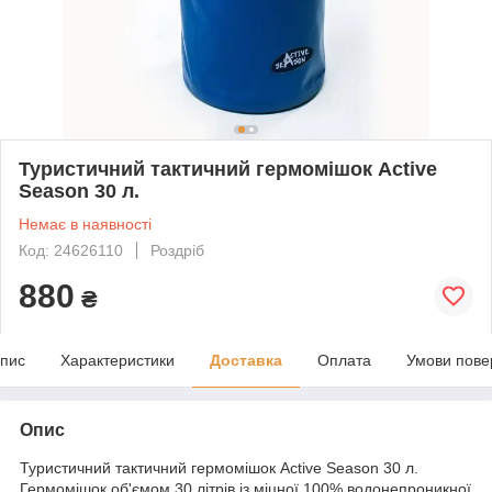
Туристичний тактичний гермомішок Active
Season 30 л.
Немає в наявності
Код: 24626110
Роздріб
880
₴
пис
Характеристики
Доставка
Оплата
Умови пове
Опис
Туристичний тактичний гермомішок Active Season 30 л.
Гермомішок об'ємом 30 літрів із міцної 100% водонепроникної