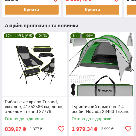
Купити
Купити
Акційні пропозиції та новинки
ТОП ПРОДАЖ
–39%
Топ
–34%
Рибальське крісло Trizand,
складне, 41×52×86 см, легке,
Туристичний намет на 2-4
з чохлом Trizand 27778
особи. Nevada 23483 Trizand
Готово до відправки
Готово до відправки
839,97
1 979,34
₴
₴
1 377 ₴
2 999 ₴