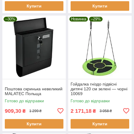
Купити
Купити
–30%
Новинка
–29%
Гойдалка гніздо підвісні
Поштова скринька невеликий
дитячі 120 см зелені — чорні
MALATEC Польща
10069
Готово до відправки
Готово до відправки
909,30
2 171,18
₴
₴
1 299 ₴
3 058 ₴
Купити
Купити