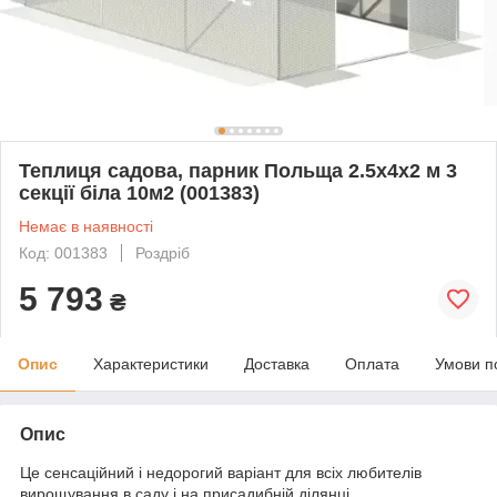
Теплиця садова, парник Польща 2.5x4x2 м 3
секції біла 10м2 (001383)
Немає в наявності
Код: 001383
Роздріб
5 793
₴
Опис
Характеристики
Доставка
Оплата
Умови п
Опис
Це сенсаційний і недорогий варіант для всіх любителів
вирощування в саду і на присадибній ділянці.