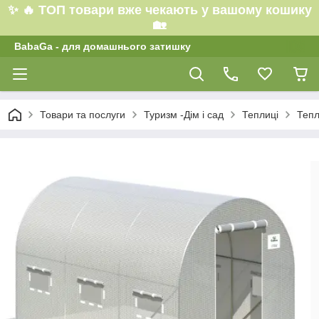
✨ 🔥 ТОП товари вже чекають у вашому кошику
🏡
BabaGa - для домашнього затишку
Товари та послуги
Туризм -Дім і сад
Теплиці
Тепл