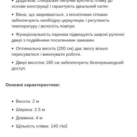
Додаткові, спеціальні липучки кріплять плівку до
основи конструкції і гарантують ідеальний натяг.
Вікна, що закриваються, з москітними сітками
забезпечують необхідну циркуляцію і регулюють
температуру і вологість повітря.
Функціональність парника підвищують широкі рулонні
двері з подвійними посиленими замками.
Оптимальна висота (200 см) дає змогу вільно
пересуватися і виконувати роботи.
Двері висотою 180 см забезпечують безперешкодний
доступ.
Основні характеристики:
Висота: 2 м
Ширина: 2.5 м
Довжина: 4 м
Щільність плівки: 140 г/м2