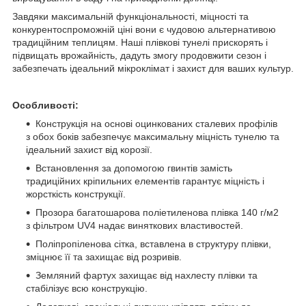
Завдяки максимальній функціональності, міцності та
конкурентоспроможній ціні вони є чудовою альтернативою
традиційним теплицям. Наші плівкові тунелі прискорять і
підвищать врожайність, дадуть змогу продовжити сезон і
забезпечать ідеальний мікроклімат і захист для ваших культур.
Особливості:
Конструкція на основі оцинкованих сталевих профілів
з обох боків забезпечує максимальну міцність тунелю та
ідеальний захист від корозії.
Встановлення за допомогою гвинтів замість
традиційних кріпильних елементів гарантує міцність і
жорсткість конструкції.
Прозора багатошарова поліетиленова плівка 140 г/м2
з фільтром UV4 надає виняткових властивостей.
Поліпропіленова сітка, вставлена в структуру плівки,
зміцнює її та захищає від розривів.
Земляний фартух захищає від нахлесту плівки та
стабілізує всю конструкцію.