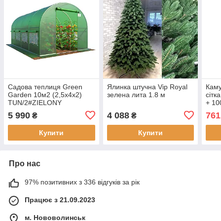
Садова теплиця Green
Ялинка штучна Vip Royal
Кам
Garden 10м2 (2,5х4х2)
зелена лита 1.8 м
сітк
TUN/2#ZIELONY
+ 10
5 990
4 088
761
₴
₴
Купити
Купити
Про нас
97% позитивних з 336 відгуків за рік
Працює з 21.09.2023
м. Нововолинськ