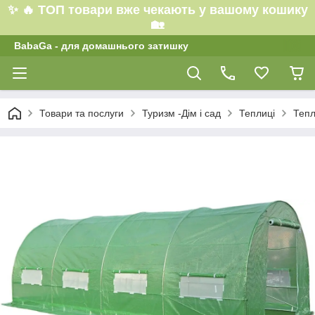
✨ 🔥 ТОП товари вже чекають у вашому кошику
🏡
BabaGa - для домашнього затишку
Товари та послуги
Туризм -Дім і сад
Теплиці
Тепл