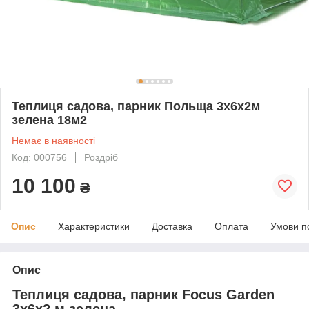
Теплиця садова, парник Польща 3х6х2м
зелена 18м2
Немає в наявності
Код: 000756
Роздріб
10 100
₴
Опис
Характеристики
Доставка
Оплата
Умови п
Опис
Теплиця садова, парник Focus Garden
3х6х2 м зелена