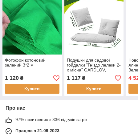
Фотофон котоновий
Подушки для садової
Ново
зелений 3*2 м
гойдалки "Гніздо лелеки 2-
ялин
х місна" GARDLOV,
Зеле
комплект 3 шт, сіра,
1 120
1 117
4 5
₴
₴
двомісна
Купити
Купити
Про нас
97% позитивних з 336 відгуків за рік
Працює з 21.09.2023