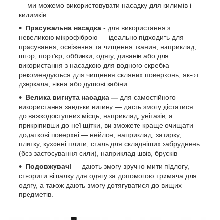
— ми можемо використовувати насадку для килимів і
килимків.
Прасувальна насадка
- для використання з
невеликою мікрофіброю — ідеально підходить для
прасування, освіження та чищення тканин, наприклад,
штор, порт'єр, оббивки, одягу, диванів або для
використання з насадкою для водного скребка —
рекомендується для чищення скляних поверхонь, як-от
дзеркала, вікна або душові кабіни
Велика вигнута насадка —
для самостійного
використання завдяки вигину — дасть змогу дістатися
до важкодоступних місць, наприклад, унітазів, а
прикріпивши до неї щітки, ви зможете краще очищати
додаткові поверхні — нейлон, наприклад, затирку,
плитку, кухонні плити; сталь для складніших забруднень
(без застосування сили), наприклад швів, брусків
Подовжувачі
— дають змогу зручно мити підлогу,
створити вішалку для одягу за допомогою тримача для
одягу, а також дають змогу дотягуватися до вищих
предметів.