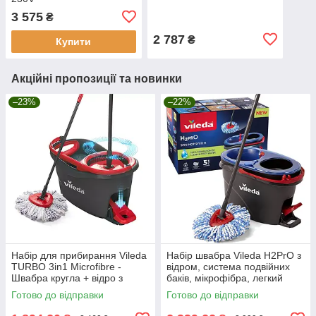
3 575
₴
2 787
₴
Купити
Акційні пропозиції та новинки
–23%
–22%
Набір для прибирання Vileda
Набір швабра Vileda H2PrO з
TURBO 3in1 Microfibre -
відром, система подвійних
Швабра кругла + відро з
баків, мікрофібра, легкий
віджимом 167751 Акція - Хіт!!!
віджим, розділення води
Готово до відправки
Готово до відправки