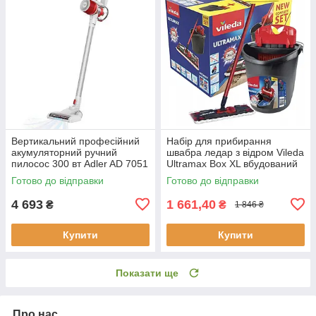
Вертикальний професійний
Набір для прибирання
акумуляторний ручний
швабра ледар з відром Vileda
пилосос 300 вт Adler AD 7051
Ultramax Box XL вбудований
автоматичним віджиманням
Готово до відправки
Готово до відправки
4 693
1 661,40
₴
₴
1 846 ₴
Купити
Купити
Показати ще
Про нас