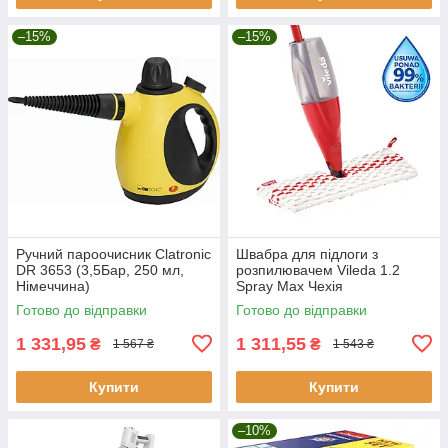
–15%
–15%
Ручний пароочисник Clatronic
Швабра для підлоги з
DR 3653 (3,5Бар, 250 мл,
розпилювачем Vileda 1.2
Німеччина)
Spray Max Чехія
Готово до відправки
Готово до відправки
1 331,95
1 311,55
₴
₴
1 567 ₴
1 543 ₴
Купити
Купити
–10%