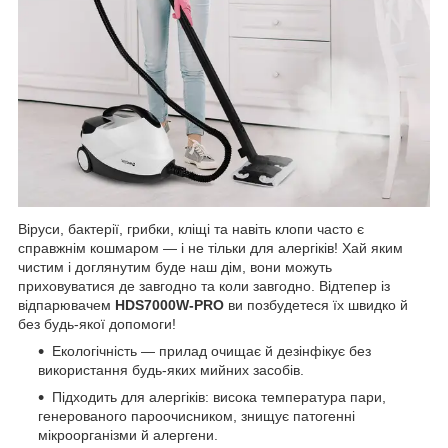
Віруси, бактерії, грибки, кліщі та навіть клопи часто є
справжнім кошмаром — і не тільки для алергіків! Хай яким
чистим і доглянутим буде наш дім, вони можуть
приховуватися де завгодно та коли завгодно. Відтепер із
відпарювачем
HDS7000W-PRO
ви позбудетеся їх швидко й
без будь-якої допомоги!
Екологічність — прилад очищає й дезінфікує без
використання будь-яких мийних засобів.
Підходить для алергіків: висока температура пари,
генерованого пароочисником, знищує патогенні
мікроорганізми й алергени.