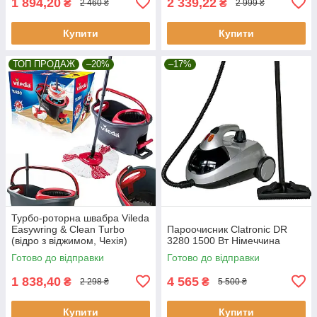
1 894,20
2 339,22
₴
₴
2 460 ₴
2 999 ₴
Купити
Купити
ТОП ПРОДАЖ
–20%
–17%
Турбо-роторна швабра Vileda
Easywring & Clean Turbo
Пароочисник Clatronic DR
(відро з віджимом, Чехія)
3280 1500 Вт Німеччина
Готово до відправки
Готово до відправки
1 838,40
4 565
₴
₴
2 298 ₴
5 500 ₴
Купити
Купити