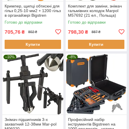
Кримпер, щипці обтискні для
Комплект для заміни, знімач
гільз 0,25-10 мм2 + 1200 гільз
гальмівних колодок Marpol
в органайзері Bigstren
M57692 (21 ел., Польща)
(22717)
Готово до відправки
Готово до відправки
705,76
798,30
₴
₴
802 ₴
887 ₴
Купити
Купити
–10%
–8%
Знімач підшипників 3-х
Професійний набір
захватний 12-38мм Mar-pol
інструментів Bigstreen на
M06020
1000 предметів - чотири