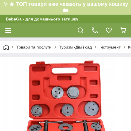
✨ 🔥 ТОП товари вже чекають у вашому кошику
🏡
BabaGa - для домашнього затишку
Товари та послуги
Туризм -Дім і сад
Інструмент
К