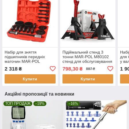
Набір для зняття
Підіймальний стенд 3
Набі
підшипників передніх
тонни MAR-POL M80102
для 
маточин MAR-POL
стенд для обслуговування
у ва
M06000 – 18 предметів
авто
M22
2 318
798,30
1 9
₴
₴
887 ₴
Купити
Купити
Акційні пропозиції та новинки
ТОП ПРОДАЖ
–19%
–16%