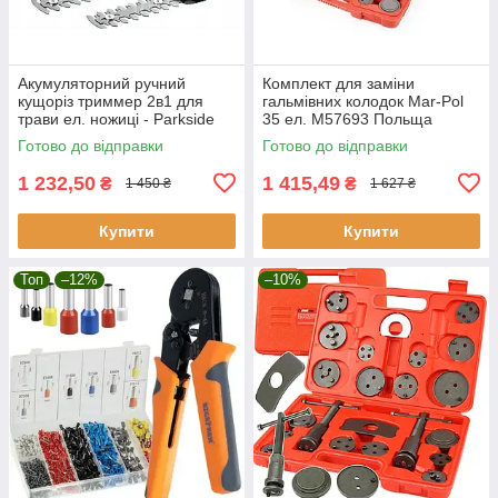
Акумуляторний ручний
Комплект для заміни
кущоріз триммер 2в1 для
гальмівних колодок Mar-Pol
трави ел. ножиці - Parkside
35 ел. M57693 Польща
PGSA 4 A2 Німеччина
Готово до відправки
Готово до відправки
1 232,50
1 415,49
₴
₴
1 450 ₴
1 627 ₴
Купити
Купити
Топ
–12%
–10%