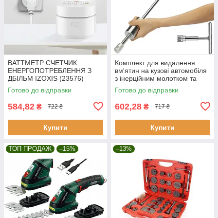
ВАТТМЕТР СЧЕТЧИК
Комплект для видалення
ЕНЕРГОПОТРЕБЛЕННЯ З
вм'ятин на кузові автомобіля
ДБІЛЬМ IZOXIS (23576)
з інерційним молотком та
набором перехідників
Готово до відправки
Готово до відправки
Malatec
584,82
602,28
₴
₴
722 ₴
717 ₴
Купити
Купити
ТОП ПРОДАЖ
–15%
–13%