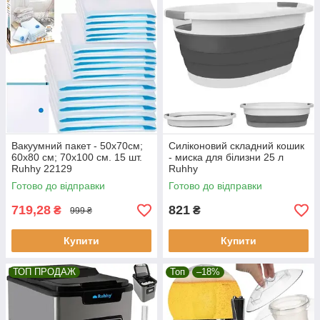
Вакуумний пакет - 50х70см;
Силіконовий складний кошик
60х80 см; 70х100 см. 15 шт.
- миска для білизни 25 л
Ruhhy 22129
Ruhhy
Готово до відправки
Готово до відправки
719,28
821
₴
₴
999 ₴
Купити
Купити
ТОП ПРОДАЖ
Топ
–18%