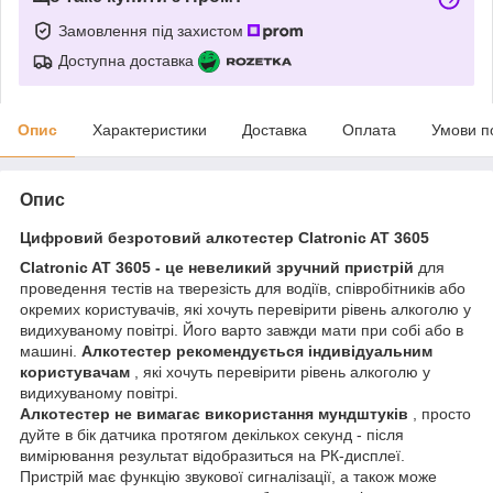
Замовлення під захистом
Доступна доставка
Опис
Характеристики
Доставка
Оплата
Умови п
Опис
Цифровий безротовий алкотестер Clatronic AT 3605
Clatronic AT 3605 - це невеликий зручний пристрій
для
проведення тестів на тверезість для водіїв, співробітників або
окремих користувачів, які хочуть перевірити рівень алкоголю у
видихуваному повітрі. Його варто завжди мати при собі або в
машині.
Алкотестер рекомендується індивідуальним
користувачам
, які хочуть перевірити рівень алкоголю у
видихуваному повітрі.
Алкотестер не вимагає використання мундштуків
, просто
дуйте в бік датчика протягом декількох секунд - після
вимірювання результат відобразиться на РК-дисплеї.
Пристрій має функцію звукової сигналізації, а також може