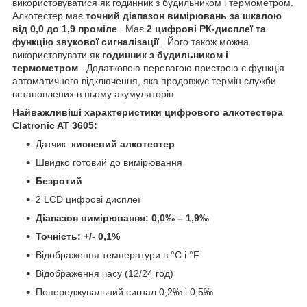
використовуватися як годинник з будильником і термометром.
Алкотестер має
точний діапазон вимірювань за шкалою
від 0,0 до 1,9 проміле
. Має
2 цифрові РК-дисплеї та
функцію звукової сигналізації
. Його також можна
використовувати як
годинник з будильником і
термометром
. Додатковою перевагою пристрою є функція
автоматичного відключення, яка продовжує термін служби
встановлених в ньому акумуляторів.
Найважливіші характеристики цифрового алкотестера
Clatronic AT 3605:
Датчик:
кисневий алкотестер
Швидко готовий до вимірювання
Безротий
2 LCD цифрові дисплеї
Діапазон вимірювання: 0,0‰ – 1,9‰
Точність: +/- 0,1%
Відображення температури в °C і °F
Відображення часу (12/24 год)
Попереджувальний сигнал 0,2‰ і 0,5‰