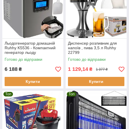
Льодогенератор домашній
Диспенсер розливник для
Ruhhy K5536 - Компактний
напоїв , пива 3,5 л Ruhhy
генератор льоду
22799
Готово до відправки
Готово до відправки
6 188
1 129,14
₴
₴
1 377 ₴
Купити
Купити
Топ
Топ