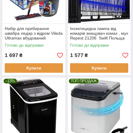
Набір для прибирання
Інсектицидна лампа від
швабра ледар з відром Vileda
комарів знищувач комах , мух
Ultramax вбудований
Repest 21206 Swift Польща
автоматичним віджиманням
Готово до відправки
Готово до відправки
1 697
1 577
₴
₴
Купити
Купити
–13%
ТОП ПРОДАЖ