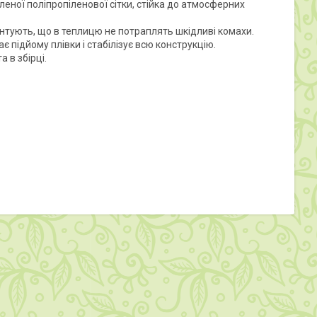
еної поліпропіленової сітки, стійка до атмосферних
нтують, що в теплицю не потраплять шкідливі комахи.
 підйому плівки і стабілізує всю конструкцію.
 в збірці.