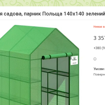
я садова, парник Польща 140x140 зелений
Немає в
3 35
+380 (9
поверн