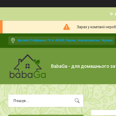
✨ 
Зараз у компанії неро
Василя Стефаника 19.4, 45400, Укрїна, Нововолинськ, Україна
BabaGa - для домашнього з