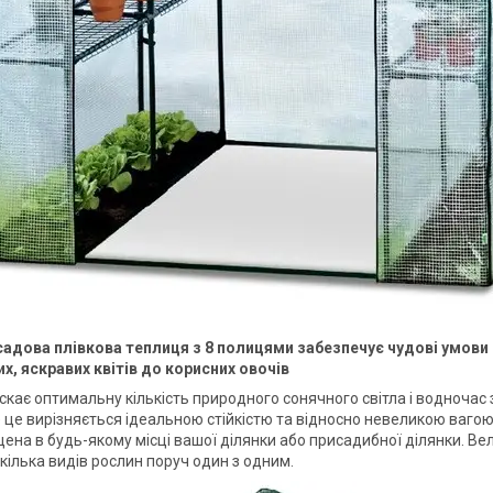
адова плівкова теплиця з 8 полицями забезпечує чудові умови 
их, яскравих квітів до корисних овочів
скає оптимальну кількість природного сонячного світла і водночас 
е це вирізняється ідеальною стійкістю та відносно невеликою вагою
щена в будь-якому місці вашої ділянки або присадибної ділянки. Ве
кілька видів рослин поруч один з одним.