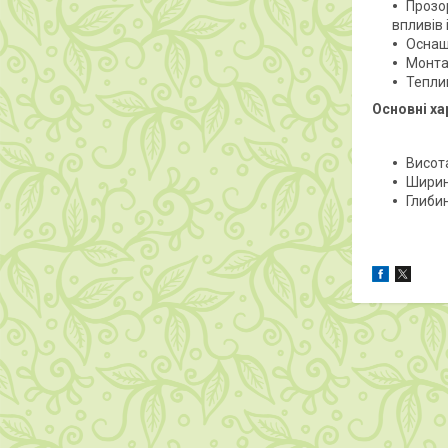
Прозо
впливів 
Оснащ
Монтаж
Теплиц
Основні ха
Висота
Ширин
Глибин