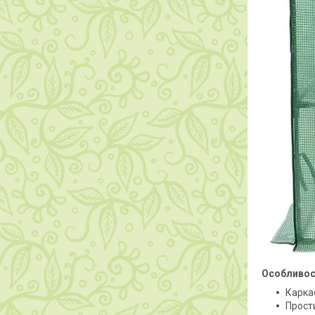
Особливос
Каркас
Прости