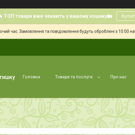
🔥 ТОП товари вже чекають у вашому кошику🏡
Купит
бочий час. Замовлення та повідомлення будуть оброблені з 10:00 н
атишку
Головна
Товари та послуги
Про нас