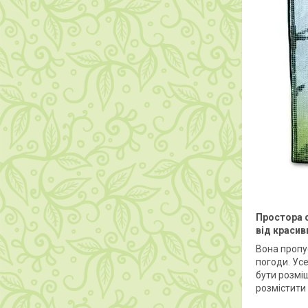
Простора с
від красив
Вона пропу
погоди. Ус
бути розмі
розмістити 