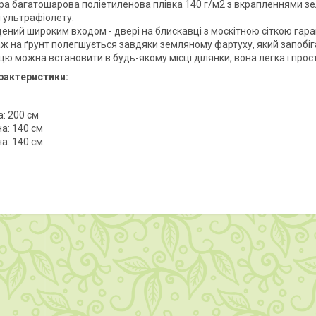
ра багатошарова поліетиленова плівка 140 г/м2 з вкрапленнями зел
і ультрафіолету.
ений широким входом - двері на блискавці з москітною сіткою гара
 на ґрунт полегшується завдяки земляному фартуху, який запобігає
ю можна встановити в будь-якому місці ділянки, вона легка і проста
рактеристики:
: 200 см
а: 140 см
а: 140 см