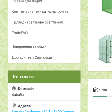
Товари для тварин
Комп'ютерна техніка і електроніка
Гірлянди і святкове освітлення
TradeEVO
Повернення та обмін
Дропшипінг \ Співпраця
Опис
BabaGa
Василя Стефаника 19.4, 45400, Укрїна,