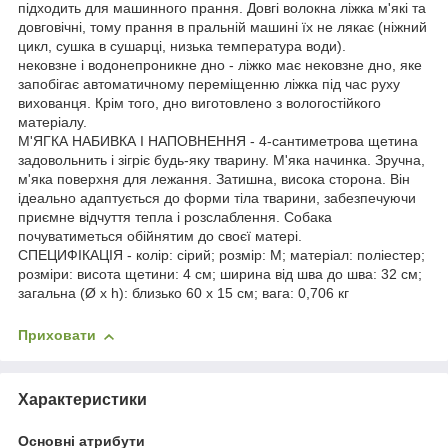
підходить для машинного прання. Довгі волокна ліжка м'які та
довговічні, тому прання в пральній машині їх не лякає (ніжний
цикл, сушка в сушарці, низька температура води).
нековзне і водонепроникне дно - ліжко має нековзне дно, яке
запобігає автоматичному переміщенню ліжка під час руху
вихованця. Крім того, дно виготовлено з вологостійкого
матеріалу.
М'ЯГКА НАБИВКА І НАПОВНЕННЯ - 4-сантиметрова щетина
задовольнить і зігріє будь-яку тварину. М'яка начинка. Зручна,
м'яка поверхня для лежання. Затишна, висока сторона. Він
ідеально адаптується до форми тіла тварини, забезпечуючи
приємне відчуття тепла і розслаблення. Собака
почуватиметься обійнятим до своєї матері.
СПЕЦИФІКАЦІЯ - колір: сірий; розмір: M; матеріал: поліестер;
розміри: висота щетини: 4 см; ширина від шва до шва: 32 см;
загальна (Ø x h): близько 60 x 15 см; вага: 0,706 кг
Приховати
Характеристики
Основні атрибути