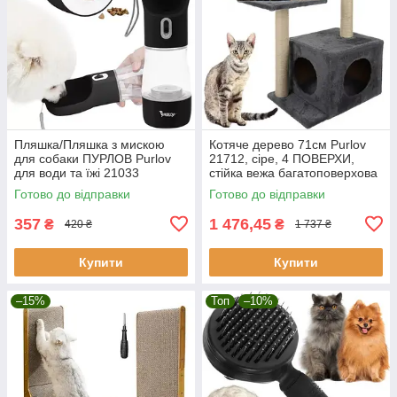
Пляшка/Пляшка з мискою
Котяче дерево 71см Purlov
для собаки ПУРЛОВ Purlov
21712, сіре, 4 ПОВЕРХИ,
для води та їжі 21033
стійка вежа багатоповерхова
Польща
для котів, КІГТЕТОЧКА
Готово до відправки
Готово до відправки
357
1 476,45
₴
₴
420 ₴
1 737 ₴
Купити
Купити
–15%
Топ
–10%