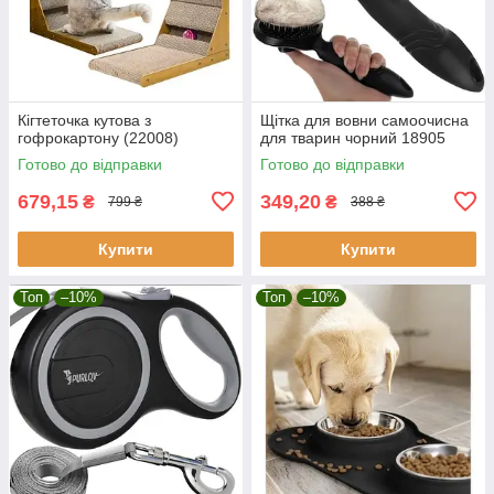
Кігтеточка кутова з
Щітка для вовни самоочисна
гофрокартону (22008)
для тварин чорний 18905
Готово до відправки
Готово до відправки
679,15
349,20
₴
₴
799 ₴
388 ₴
Купити
Купити
Топ
–10%
Топ
–10%