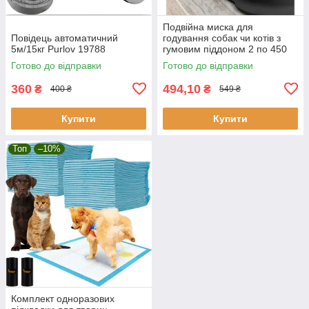
Подвійна миска для
Повідець автоматичний
годування собак чи котів з
5м/15кг Purlov 19788
гумовим піддоном 2 по 450
мл. DOUBLE Польща
Готово до відправки
Готово до відправки
360
494,10
₴
₴
400 ₴
549 ₴
Купити
Купити
Топ
–10%
Комплект одноразових