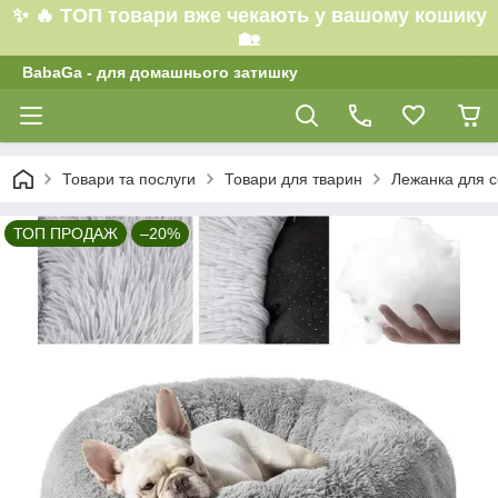
✨ 🔥 ТОП товари вже чекають у вашому кошику
🏡
BabaGa - для домашнього затишку
Товари та послуги
Товари для тварин
Лежанка для со
ТОП ПРОДАЖ
–20%