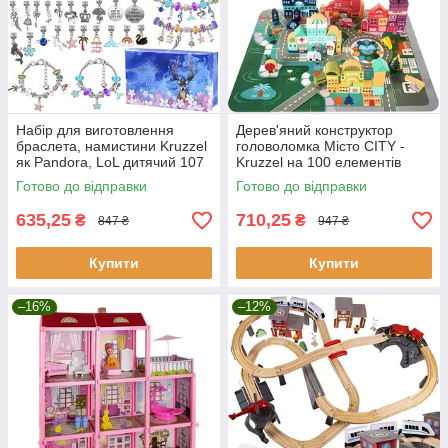
Набір для виготовлення
Дерев'яний конструктор
браслета, намистини Kruzzel
головоломка Місто CITY -
як Pandora, LoL дитячий 107
Kruzzel на 100 елементів
елементів ( Польща)
Готово до відправки
Готово до відправки
635,25
710,25
₴
₴
847 ₴
947 ₴
Купити
Купити
–16%
–12%