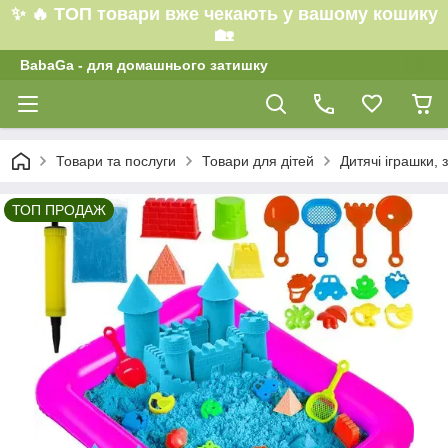
✨ 🔥 ТОП товари вже чекають у вашому кошику
🏡
BabaGa - для домашнього затишку
Товари та послуги
Товари для дітей
Дитячі іграшки, 
ТОП ПРОДАЖ