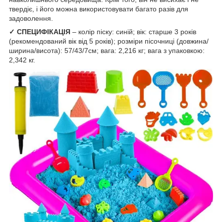
твердіє, і його можна використовувати багато разів для
задоволення.
✓ СПЕЦИФІКАЦІЯ
– колір піску: синій; вік: старше 3 років
(рекомендований вік від 5 років); розміри пісочниці (довжина/
ширина/висота): 57/43/7см; вага: 2,216 кг; вага з упаковкою:
2,342 кг.