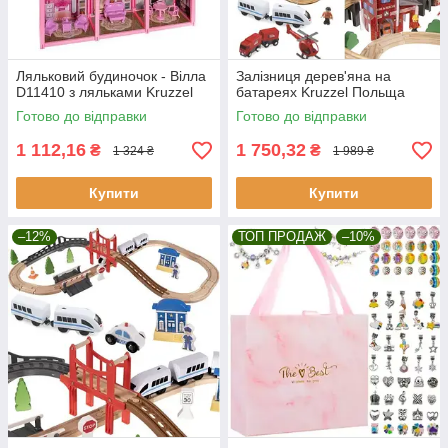
Ляльковий будиночок - Вілла
Залізниця дерев'яна на
D11410 з ляльками Kruzzel
батареях Kruzzel Польща
Готово до відправки
Готово до відправки
1 112,16
1 750,32
₴
₴
1 324 ₴
1 989 ₴
Купити
Купити
–12%
ТОП ПРОДАЖ
–10%