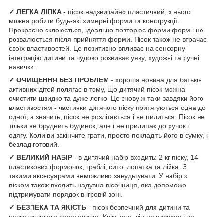
✓ ЛЕГКА ЛІПКА
- пісок надзвичайно пластичний, з нього
можна робити будь-які химерні форми та конструкції.
Прекрасно склеюється, ідеально повторює форми форм і не
розвалюється після прийняття форми. Пісок також не втрачає
своїх властивостей. Це позитивно впливає на сенсорну
інтеграцію дитини та чудово розвиває уяву, художні та ручні
навички.
✓ ОЧИЩЕННЯ БЕЗ ПРОБЛЕМ
- хороша новина для батьків
активних дітей полягає в тому, що дитячий пісок можна
очистити швидко та дуже легко. Це знову ж таки завдяки його
властивостям - частинки дитячого піску притягуються одна до
одної, а значить, пісок не розлітається і не пилиться. Пісок не
тільки не бруднить будинок, але і не прилипає до ручок і
одягу. Коли ви закінчите грати, просто покладіть його в сумку, і
безлад готовий.
✓ ВЕЛИКИЙ НАБІР
- в дитячий набір входить: 2 кг піску, 14
пластикових формочок, граблі, сито, лопатка та лійка. З
такими аксесуарами неможливо занудьгувати. У набір з
піском також входить надувна пісочниця, яка допоможе
підтримувати порядок в ігровій зоні.
✓ БЕЗПЕКА ТА ЯКІСТЬ
- пісок безпечний для дитини та
навколишнього середовища. Крім того, він не висихає і не