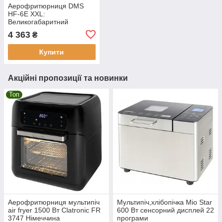
Аерофритюрниця DMS
HF-6E XXL:
Великогабаритний
пристрій для здорового
4 363
₴
смаження (6 Літрів)
Купити
Акційні пропозиції та новинки
Топ
Аерофритюрниця мультипіч
Мультипіч,хлібопічка Mio Star
air fryer 1500 Вт Clatronic FR
600 Вт сенсорний дисплей 22
3747 Німеччина
програми