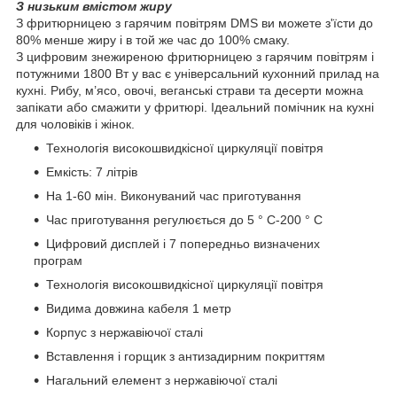
З низьким вмістом жиру
З фритюрницею з гарячим повітрям DMS ви можете з'їсти до
80% менше жиру і в той же час до 100% смаку.
З цифровим знежиреною фритюрницею з гарячим повітрям і
потужними 1800 Вт у вас є універсальний кухонний прилад на
кухні. Рибу, м’ясо, овочі, веганські страви та десерти можна
запікати або смажити у фритюрі. Ідеальний помічник на кухні
для чоловіків і жінок.
Технологія високошвидкісної циркуляції повітря
Емкість: 7 літрів
На 1-60 мін. Виконуваний час приготування
Час приготування регулюється до 5 ° C-200 ° C
Цифровий дисплей і 7 попередньо визначених
програм
Технологія високошвидкісної циркуляції повітря
Видима довжина кабеля 1 метр
Корпус з нержавіючої сталі
Вставлення і горщик з антизадирним покриттям
Нагальний елемент з нержавіючої сталі