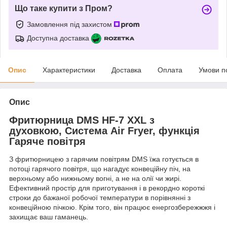
Що таке купити з Пром?
Замовлення під захистом
Доступна доставка
Опис
Характеристики
Доставка
Оплата
Умови п
Опис
Фритюрница DMS HF-7 XXL з
духовкою, Система Air Fryer, функція
Гаряче повітря
З фритюрницею з гарячим повітрям DMS їжа готується в
потоці гарячого повітря, що нагадує конвеційну піч, на
верхньому або нижньому вогні, а не на олії чи жирі.
Ефективний простір для приготування і в рекордно короткі
строки до бажаної робочої температури в порівнянні з
конвеційною пічкою. Крім того, він працює енергозбережжжя і
захищає ваш гаманець.