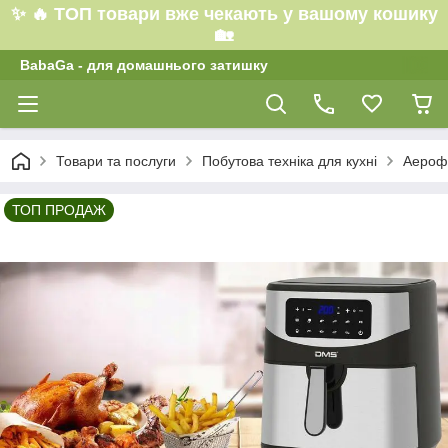
✨ 🔥 ТОП товари вже чекають у вашому кошику
🏡
BabaGa - для домашнього затишку
Товари та послуги
Побутова техніка для кухні
Аерофр
ТОП ПРОДАЖ