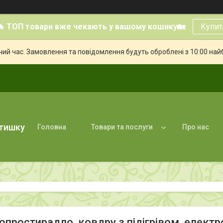
🔥 ТОП товари вже чекають у вашому кошику🏡
Купит
чий час. Замовлення та повідомлення будуть оброблені з 10:00 най
атишку
Головна
Товари та послуги
Про нас
опростирадло, ковдру з підігрівом, елек