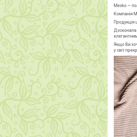
Mesko — пол
Компанія Me
Продукція ш
Досконала 
елегантним
Якщо Ви хо
у світ прек