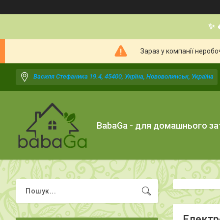
✨ 
Зараз у компанії неробо
Василя Стефаника 19.4, 45400, Укрїна, Нововолинськ, Україна
BabaGa - для домашнього з
Електр