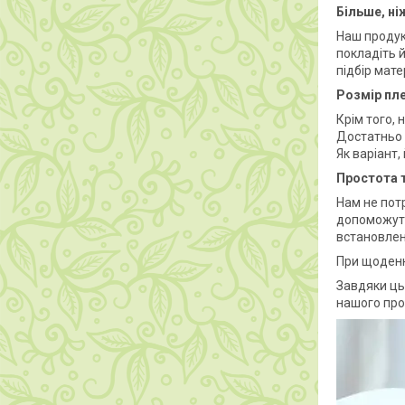
Більше, ні
Наш продук
покладіть й
підбір мате
Розмір пле
Крім того, 
Достатньо 
Як варіант,
Простота т
Нам не пот
допоможуть
встановлен
При щоденн
Завдяки цьо
нашого про