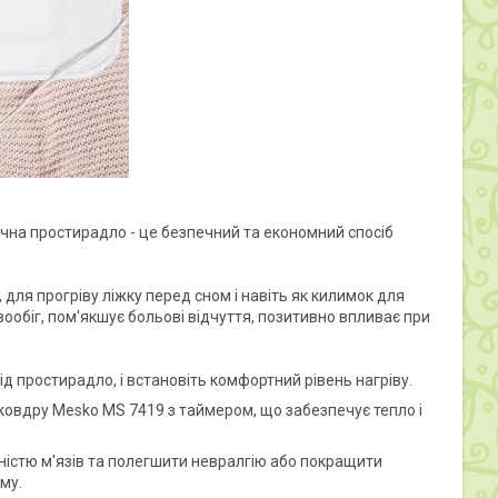
рична простирадло - це безпечний та економний спосіб
ля прогріву ліжку перед сном і навіть як килимок для
ообіг, пом'якшує больові відчуття, позитивно впливає при
д простирадло, і встановіть комфортний рівень нагріву.
 ковдру Mesko MS 7419 з таймером, що забезпечує тепло і
ністю м'язів та полегшити невралгію або покращити
му.