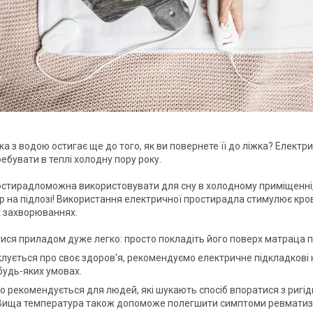
ка з водою остигає ще до того, як ви повернете її до ліжка? Елект
ебувати в теплі холодну пору року.
стирадломожна використовувати для сну в холодному приміщенні, д
ор на підлозі! Використання електричної простирадла стимулює кров
 захворюваннях.
ися приладом дуже легко: просто покладіть його поверх матраца пі
піклується про своє здоров'я, рекомендуємо електричне підкладкові
будь-яких умовах.
о рекомендується для людей, які шукають спосіб впоратися з ригід
 Вища температура також допоможе полегшити симптоми ревматиз