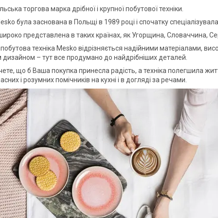
ьська торгова марка дрібної і крупної побутової техніки.
sko була заснована в Польщі в 1989 році і спочатку спеціалізувала
ироко представлена в таких країнах, як Угорщина, Словаччина, Сербія
побутова техніка Mesko відрізняється надійними матеріалами, висо
 дизайном – тут все продумано до найдрібніших деталей.
чете, що б Ваша покупка принесла радість, а техніка полегшила жит
расних і розумних помічників на кухні і в догляді за речами.