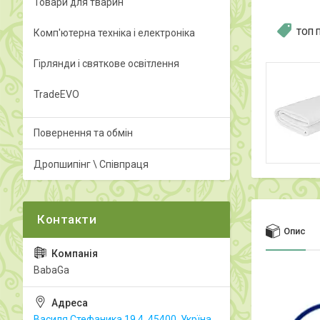
Товари для тварин
Комп'ютерна техніка і електроніка
ТОП 
Гірлянди і святкове освітлення
TradeEVO
Повернення та обмін
Дропшипінг \ Співпраця
Опис
BabaGa
Василя Стефаника 19.4, 45400, Укрїна,