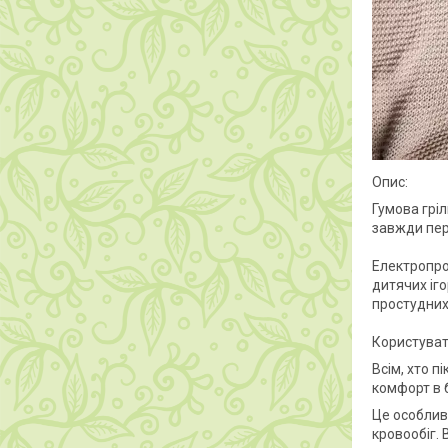
Опис:
Гумова гріл
завжди пер
Електропро
дитячих іг
простудних
Користуват
Всім, хто 
комфорт в 
Це особлив
кровообіг.