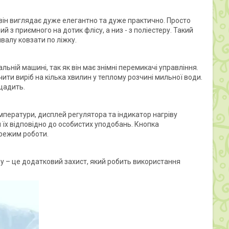
 він виглядає дуже елегантно та дуже практично. Просто
 з приємного на дотик флісу, а низ - з поліестеру. Такий
ивалу ковзати по ліжку.
льній машині, так як він має знімні перемикачі управління.
ити виріб на кілька хвилин у теплому розчині мильної води.
 щадить.
мператури, дисплей регулятора та індикатор нагріву
х відповідно до особистих уподобань. Кнопка
 режим роботи.
іву – це додатковий захист, який робить використання