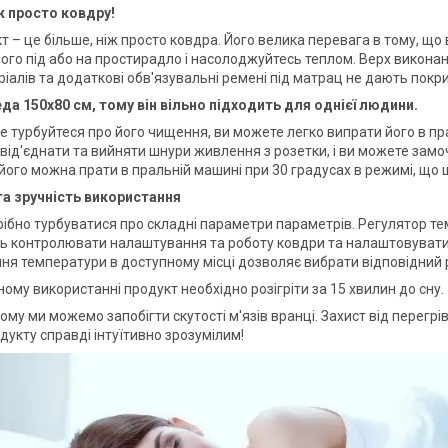
ж просто ковдру!
т – це більше, ніж просто ковдра. Його велика перевага в тому, що
ого під або на простирадло і насолоджуйтесь теплом. Верх виконаний
ріалів та додаткові обв'язувальні ремені під матрац не дають покр
да 150х80 см, тому він вільно підходить для однієї людини.
не турбуйтеся про його чищення, ви можете легко випрати його в пра
від'єднати та вийняти шнури живлення з розетки, і ви можете замоч
 його можна прати в пральній машині при 30 градусах в режимі, що
а зручність використання
рібно турбуватися про складні параметри параметрів. Регулятор те
 контролювати налаштування та роботу ковдри та налаштовувати ї
ня температури в доступному місці дозволяє вибрати відповідний
ому використанні продукт необхідно розігріти за 15 хвилин до сну.
му ми можемо запобігти скутості м'язів вранці. Захист від перегр
дукту справді інтуїтивно зрозумілим!