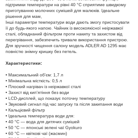
підтримки температури на рівні 40 °C сприятиме швидкому
приготуванню молочних сумішей для малюків. Ідеальне
рішення для мам,
Інші параметри температури води дають змогу пристосувати
її до будь-якого напою. Чайник із високоякісної неіржавкої
сталі, обладнаний фільтром проти накипу та захистом від
перегрівання, забезпечить тривале використання пристрою.
Для зручності чищення салону модель ADLER AD 1295 має
повністю знімну кришку без петель.
Характеристики:
• Максимальний об'єм: 1,7 л
• Мінімальна місткість: 0,5 л
• Плоский нагрівач із неіржавкої сталі
• Захист від кип'ятіння без води
• LCD-дисплей, що показує поточну температуру
• Звуковий сигнал під час запуску та після закипання води
• Кальцієвий фільтр
• Ідеальна температура води для:
• 40 °C — вода для дитячих сумішей
• 50 °C — японські зелені чаї Gyokuro
• 60 °C — квіткові чаї (жасмин)