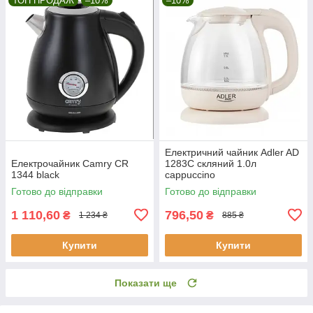
ТОП ПРОДАЖ
–10%
–10%
Електричний чайник Adler AD
Електрочайник Camry CR
1283C скляний 1.0л
1344 black
cappuccino
Готово до відправки
Готово до відправки
1 110,60
796,50
₴
₴
1 234 ₴
885 ₴
Купити
Купити
Показати ще