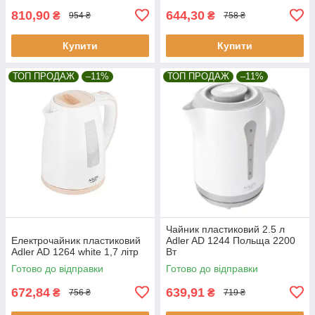
810,90
644,30
₴
₴
954 ₴
758 ₴
Купити
Купити
ТОП ПРОДАЖ
–11%
ТОП ПРОДАЖ
–11%
Чайник пластиковий 2.5 л
Електрочайник пластиковий
Adler AD 1244 Польща 2200
Adler AD 1264 white 1,7 літр
Вт
Готово до відправки
Готово до відправки
672,84
639,91
₴
₴
756 ₴
719 ₴