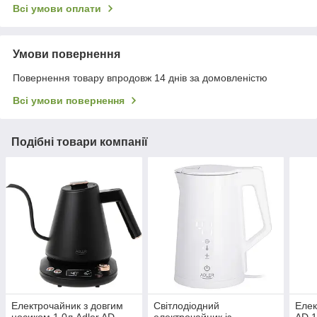
Всі умови оплати
Умови повернення
Повернення товару впродовж 14 днів за домовленістю
Всі умови повернення
Подібні товари компанії
Електрочайник з довгим
Світлодіодний
Елек
носиком 1.0л Adler AD
електрочайник із
AD 1