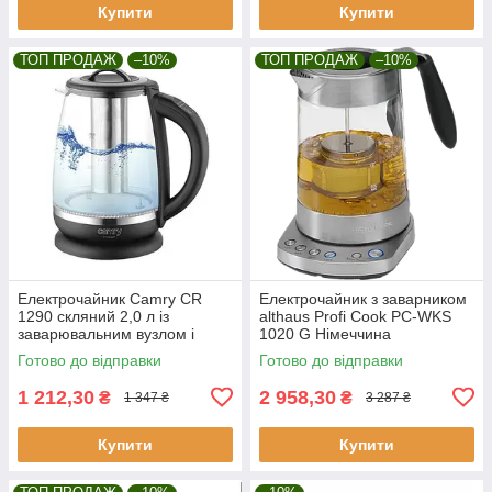
Купити
Купити
ТОП ПРОДАЖ
–10%
ТОП ПРОДАЖ
–10%
Електрочайник Camry CR
Електрочайник з заварником
1290 скляний 2,0 л із
althaus Profi Cook PC-WKS
заварювальним вузлом і
1020 G Німеччина
контролем температури.
Готово до відправки
Готово до відправки
1 212,30
2 958,30
₴
₴
1 347 ₴
3 287 ₴
Купити
Купити