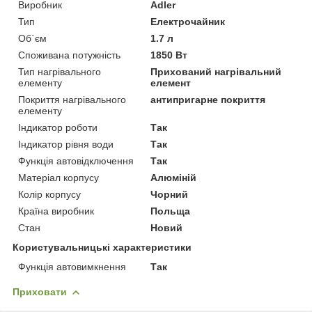
Виробник
Adler
Тип
Електрочайник
Об`єм
1.7 л
Споживана потужність
1850 Вт
Тип нагрівального
Прихований нагрівальний
елементу
елемент
Покриття нагрівального
антипригарне покриття
елементу
Індикатор роботи
Так
Індикатор рівня води
Так
Функція автовідключення
Так
Матеріал корпусу
Алюміній
Колір корпусу
Чорний
Країна виробник
Польща
Стан
Новий
Користувальницькі характеристики
Функція автовимкнення
Так
Приховати