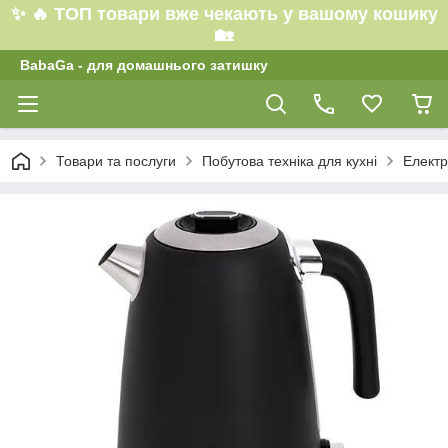
✨ 🔥 ТОП товари вже чекають у вашому кошику
🏡
BabaGa - для домашнього затишку
Товари та послуги
Побутова техніка для кухні
Електр