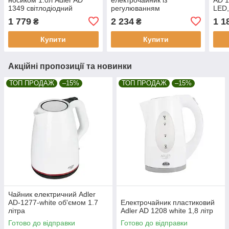
1349 світлодіодний
регулюванням
LED,
дисплей
температури 1,7 л STRIX
темп
1 779
2 234
1 1
₴
₴
AD 1345 білий
Купити
Купити
Акційні пропозиції та новинки
ТОП ПРОДАЖ
–15%
ТОП ПРОДАЖ
–15%
Чайник електричний Adler
AD-1277-white об'ємом 1.7
Електрочайник пластиковий
літра
Adler AD 1208 white 1,8 літр
Готово до відправки
Готово до відправки