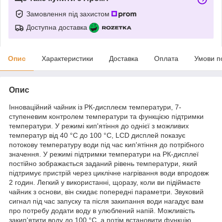
Замовлення під захистом
Доступна доставка
Опис
Характеристики
Доставка
Оплата
Умови п
Опис
Інноваційний чайник із РК-дисплеєм температури, 7-
ступеневим контролем температури та функцією підтримки
температури. У режимі кип'ятіння до однієї з можливих
температур від 40 °C до 100 °C, LCD дисплей показує
потокову температуру води під час кип'ятіння до потрібного
значення. У режимі підтримки температури на РК-дисплеї
постійно зображається заданий рівень температури, який
підтримує пристрій через циклічне нагрівання води впродовж
2 годин. Легкий у використанні, щоразу, коли ви підіймаєте
чайник з основи, він скидає попередні параметри. Звуковий
сигнал під час запуску та після закипання води нагадує вам
про потребу додати воду в улюблений напій. Можливість
закип'ятити воду до 100 °C, а потім встановити функцію