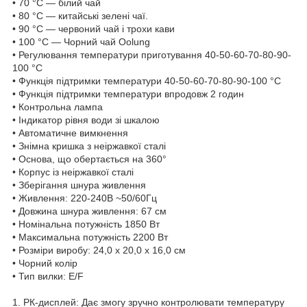
• 70 °C — білий чай
• 80 °C — китайські зелені чаї.
• 90 °C — червоний чай і трохи кави
• 100 °C — Чорний чай Oolung
• Регулювання температури приготування 40-50-60-70-80-90-
100 °C
• Функція підтримки температури 40-50-60-70-80-90-100 °C
• Функція підтримки температури впродовж 2 годин
• Контрольна лампа
• Індикатор рівня води зі шкалою
• Автоматичне вимкнення
• Знімна кришка з неіржавкої сталі
• Основа, що обертається на 360°
• Корпус із неіржавкої сталі
• Зберігання шнура живлення
• Живлення: 220-240В ~50/60Гц
• Довжина шнура живлення: 67 см
• Номінальна потужність 1850 Вт
• Максимальна потужність 2200 Вт
• Розміри виробу: 24,0 х 20,0 х 16,0 см
• Чорний колір
• Тип вилки: E/F
1. РК-дисплей: Дає змогу зручно контролювати температуру