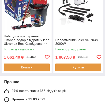
Набір для прибирання
швабра ледар з відром Vileda
Пароочисник Adler AD 7038
Ultramax Box XL вбудований
2000W
автоматичним віджиманням
Готово до відправки
Готово до відправки
1 661,40
1 867,50
₴
₴
1 846 ₴
2 075 ₴
Купити
Купити
Про нас
97% позитивних з 336 відгуків за рік
Працює з 21.09.2023