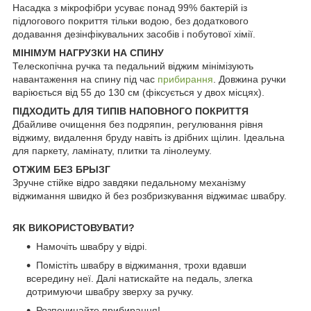
Насадка з мікрофібри усуває понад 99% бактерій із
підлогового покриття тільки водою, без додаткового
додавання дезінфікувальних засобів і побутової хімії.
МІНІМУМ НАГРУЗКИ НА СПИНУ
Телескопічна ручка та педальний віджим мінімізують
навантаження на спину під час
прибирання
. Довжина ручки
варіюється від 55 до 130 см (фіксується у двох місцях).
ПІДХОДИТЬ ДЛЯ ТИПІВ НАПОВНОГО ПОКРИТТЯ
Дбайливе очищення без подряпин, регулювання рівня
віджиму, видалення бруду навіть із дрібних щілин. Ідеальна
для паркету, ламінату, плитки та лінолеуму.
ОТЖИМ БЕЗ БРЫЗГ
Зручне стійке відро завдяки педальному механізму
віджимання швидко й без розбризкування віджимає швабру.
ЯК ВИКОРИСТОВУВАТИ?
Намочіть швабру у відрі.
Помістіть швабру в віджимання, трохи вдавши
всередину неї. Далі натискайте на педаль, злегка
дотримуючи швабру зверху за ручку.
Розпочинайте прибирання!