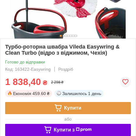
Турбо-роторна швабра Vileda Easywring &
Clean Turbo (відро з віджимом, Чехія)
Готово до відправки
Код: 163422-Easywring
Роздріб
1 838,40
₴
2 298 ₴
Економія
459.60 ₴
Залишилось
1 день
Купити
або
Купити з