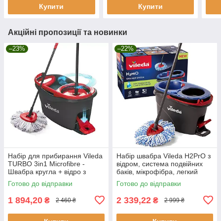
Купити
Купити
Акційні пропозиції та новинки
–23%
–22%
Набір для прибирання Vileda
Набір швабра Vileda H2PrO з
TURBO 3in1 Microfibre -
відром, система подвійних
Швабра кругла + відро з
баків, мікрофібра, легкий
віджимом 167751 Акція - Хіт!!!
віджим, розділення води
Готово до відправки
Готово до відправки
1 894,20
2 339,22
₴
₴
2 460 ₴
2 999 ₴