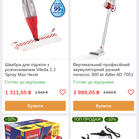
Швабра для підлоги з
Вертикальний професійний
розпилювачем Vileda 1.2
акумуляторний ручний
Spray Max Чехія
пилосос 300 вт Adler AD 7051
Готово до відправки
Готово до відправки
1 311,55
3 989,05
₴
₴
1 543 ₴
4 693 ₴
Купити
Купити
–10%
ТОП ПРОДАЖ
–10%