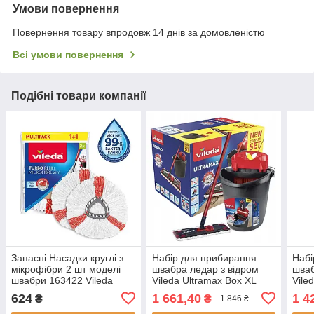
Умови повернення
Повернення товару впродовж 14 днів за домовленістю
Всі умови повернення
Подібні товари компанії
Запасні Насадки круглі з
Набір для прибирання
Набі
мікрофібри 2 шт моделі
швабра ледар з відром
шваб
швабри 163422 Vileda
Vileda Ultramax Box XL
Vile
"Turbo 2в1"
вбудований автоматичним
вбуд
624
1 661,40
1 4
₴
₴
1 846 ₴
віджиманням
від