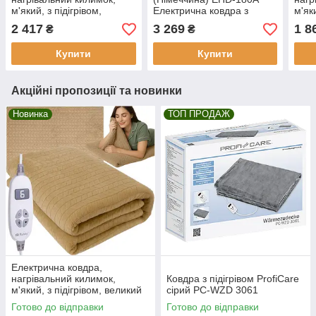
м'який, з підігрівом,
Електрична ковдра з
м'яки
великий двоспальний 180
підігрівом
вели
2 417
3 269
1 8
₴
₴
x 130см.бежевий
Електропростирадло
x 13
180х130 см
пуль
Купити
Купити
Акційні пропозиції та новинки
Новинка
ТОП ПРОДАЖ
Електрична ковдра,
нагрівальний килимок,
Ковдра з підігрівом ProfiCare
м'який, з підігрівом, великий
сірий PC-WZD 3061
двоспальний 180 x
Готово до відправки
Готово до відправки
130см.бежевий