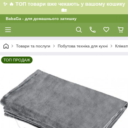
✨ 🔥 ТОП товари вже чекають у вашому кошику
🏡
BabaGa - для домашнього затишку
Товари та послуги
Побутова техніка для кухні
Клімат
ТОП ПРОДАЖ