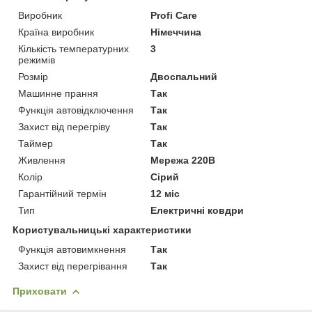
Виробник
Profi Care
Країна виробник
Німеччина
Кількість температурних
3
режимів
Розмір
Двоспальний
Машинне прання
Так
Функція автовідключення
Так
Захист від перегріву
Так
Таймер
Так
Живлення
Мережа 220В
Колір
Сірий
Гарантійний термін
12 міс
Тип
Електричні ковдри
Користувальницькі характеристики
Функція автовимкнення
Так
Захист від перегрівання
Так
Приховати