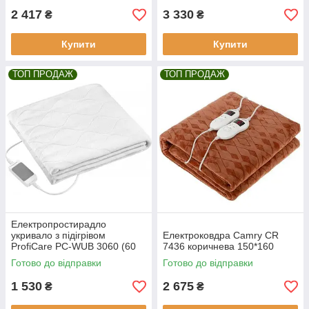
2 417
3 330
₴
₴
Купити
Купити
ТОП ПРОДАЖ
ТОП ПРОДАЖ
Електропростирадло
укривало з підігрівом
Електроковдра Camry CR
ProfiCare PC-WUB 3060 (60
7436 коричнева 150*160
Вт, 150x70 см, односпальне,
Готово до відправки
Готово до відправки
Німеччина)
1 530
2 675
₴
₴