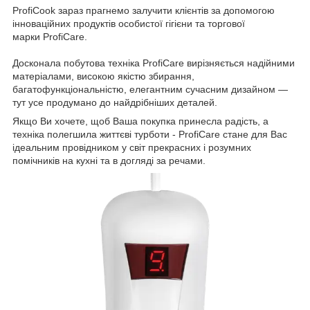
ProfiCook зараз прагнемо залучити клієнтів за допомогою
інноваційних продуктів особистої гігієни та торгової
марки ProfiCare.
Досконала побутова техніка ProfiCare вирізняється надійними
матеріалами, високою якістю збирання,
багатофункціональністю, елегантним сучасним дизайном —
тут усе продумано до найдрібніших деталей.
Якщо Ви хочете, щоб Ваша покупка принесла радість, а
техніка полегшила життєві турботи - ProfiCare стане для Вас
ідеальним провідником у світ прекрасних і розумних
помічників на кухні та в догляді за речами.