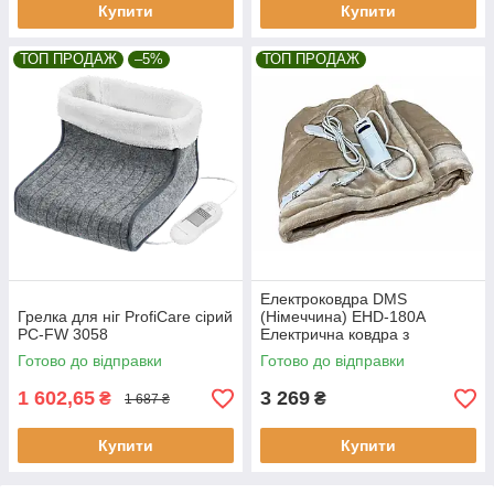
Купити
Купити
ТОП ПРОДАЖ
–5%
ТОП ПРОДАЖ
Електроковдра DMS
Грелка для ніг ProfiCare сірий
(Німеччина) EHD-180A
PC-FW 3058
Електрична ковдра з
підігрівом
Готово до відправки
Готово до відправки
Електропростирадло
180х130 см
1 602,65
3 269
₴
₴
1 687 ₴
Купити
Купити