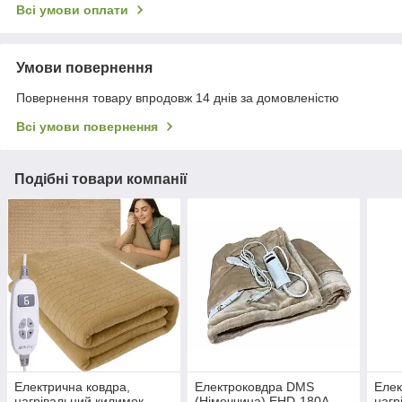
Всі умови оплати
Умови повернення
Повернення товару впродовж 14 днів за домовленістю
Всі умови повернення
Подібні товари компанії
Електрична ковдра,
Електроковдра DMS
Елек
нагрівальний килимок,
(Німеччина) EHD-180A
нагр