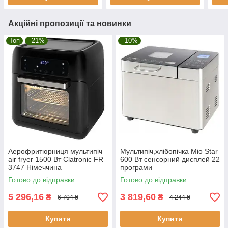
Акційні пропозиції та новинки
Топ
–21%
–10%
Аерофритюрниця мультипіч
Мультипіч,хлібопічка Mio Star
air fryer 1500 Вт Clatronic FR
600 Вт сенсорний дисплей 22
3747 Німеччина
програми
Готово до відправки
Готово до відправки
5 296,16
3 819,60
₴
₴
6 704 ₴
4 244 ₴
Купити
Купити