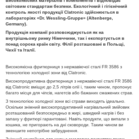
високоякісних матеріалів і компонентів і відповідає
світовим стандартам безпеки. Екологічний і гігієнічний
контроль якості продукції Clatronic здійснюється в
лабораторіях «Dr. Wessling-Gruppe» (Altenberge,
Germany).
Продукція компанії розповсюджується як на
внутрішньому ринку Німеччини, так і експортується в
понад сорока країн світу. Філії розташовані в Польщі,
Чехії та Італії.
Високоякісна фритюрниця з нержавіючої сталі FR 3586 з
технологією холодної зони від Clatronic.
Високопродуктивна фритюрниця з нержавіючої сталі FR 3586
від Clatronic вміщує до 2,5 літрів олії і, таким чином, пропонує
багато місця для чіпсів, нагетсів або бажаних смажених страв.
З технологією холодної зони всі страви виходять ідеально.
Оскільки знімний високопродуктивний нагрівальний змійовик
розташований безпосередньо в жирі, швидкий нагрів і без
запаху у фритюрі гарантовані. Навіть продукти, що випали з
кошика, не пригорають на дні сковороди. Таким чином ви
зменшите непотрібне забруднення.