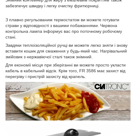
Знімний контейнер для жиру з емалевим покриттям також
забезпечує швидку і легку очистку фритюрниці.
З плавно регульованим термостатом ви можете готувати
страви у відповідності з вашими побажаннями. Червона
контрольна лампа інформує вас про поточному робочому
стані.
Завдяки теплоізоляційної ручці ви можете легко зняти і знову
вставити кошик для смаження у будь-який час. Нагрівальний
змійовик з нержавіючої сталі також знімний.
Для економії місця при зберіганні ви можете просто укласти
кабель в кабельний відсік. Крім того, FR 3586 має захист від
перегріву і пристрій захисту від крапель.