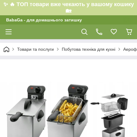
✨ 🔥 ТОП товари вже чекають у вашому кошику
🏡
BabaGa - для домашнього затишку
Товари та послуги
Побутова техніка для кухні
Аерофр