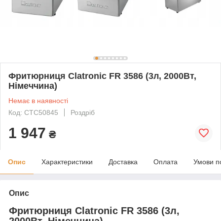
Фритюрниця Clatronic FR 3586 (3л, 2000Вт,
Німеччина)
Немає в наявності
Код: CTC50845
Роздріб
1 947
₴
Опис
Характеристики
Доставка
Оплата
Умови п
Опис
Фритюрниця Clatronic FR 3586 (3л,
2000Вт, Німеччина)