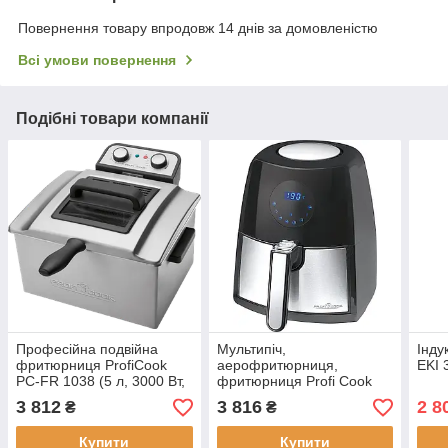
Повернення товару впродовж 14 днів за домовленістю
Всі умови повернення
Подібні товари компанії
Професійна подвійна
Мультипіч,
Інду
фритюрниця ProfiCook
аерофритюрниця,
EKI 
PC-FR 1038 (5 л, 3000 Вт,
фритюрниця Profi Cook
Німеччина)
PC-FR 1147 H (2.5 л,
3 812
3 816
2 8
₴
₴
1500Вт, 7 прог, Німеччина)
Купити
Купити