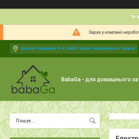
✨ 
Зараз у компанії неробо
Василя Стефаника 19.4, 45400, Укрїна, Нововолинськ, Україна
BabaGa - для домашнього з
Електр