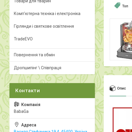
Товари для тварин
Топ
Комп'ютерна техніка і електроніка
Гірлянди і святкове освітлення
TradeEVO
Повернення та обмін
Дропшипінг \ Співпраця
Опис
BabaGa
Василя Стефаника 19.4, 45400, Укрїна,