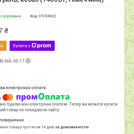
до відправки
Код:
CTC59022
7 ₴
ти
Купити з
8) 666-50-17
нії підключені електронні платежі. Тепер ви можете купити
кий товар не покидаючи сайту.
ення товару протягом 14 днів
за домовленістю