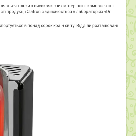
ється тільки з високоякісних матеріалів і компонентів і
сті продукції Clatronic здійснюється в лабораторіях «Dr.
портується в понад сорок країн світу. Відділи розташовані