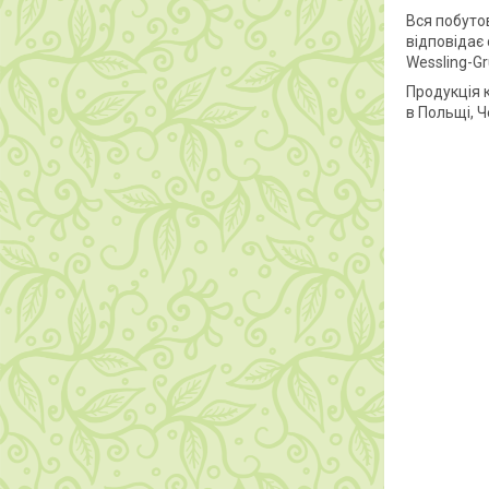
Вся побутов
відповідає 
Wessling-Gr
Продукція к
в Польщі, Че