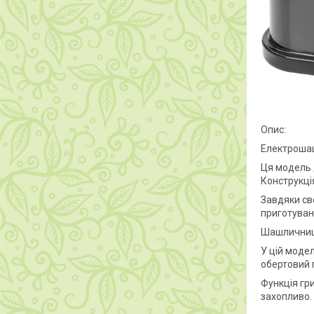
Опис:
Електрошаш
Ця модель д
Конструкція
Завдяки сво
приготуван
Шашличниця 
У цій моде
обертовий 
Функція гри
захопливо.