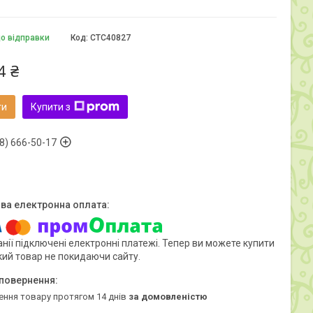
до відправки
Код:
CTC40827
4 ₴
ти
Купити з
8) 666-50-17
нії підключені електронні платежі. Тепер ви можете купити
кий товар не покидаючи сайту.
ення товару протягом 14 днів
за домовленістю