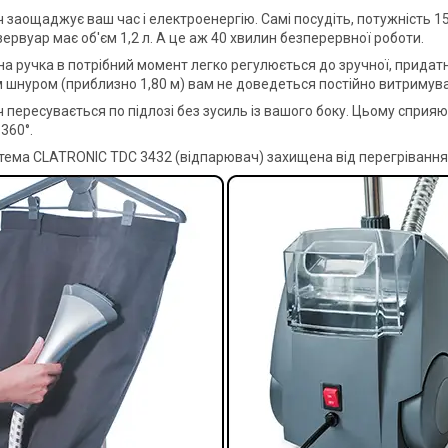
заощаджує ваш час і електроенергію. Самі посудіть, потужність 150
ервуар має об'єм 1,2 л. А це аж 40 хвилин безперервної роботи.
на ручка в потрібний момент легко регулюється до зручної, придат
шнуром (приблизно 1,80 м) вам не доведеться постійно витримувати
 пересувається по підлозі без зусиль із вашого боку. Цьому сприяю
 360°.
тема CLATRONIC TDC 3432 (відпарювач) захищена від перегрівання