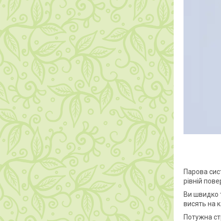
Парова сис
рівній пове
Ви швидко 
висять на к
Потужна стр