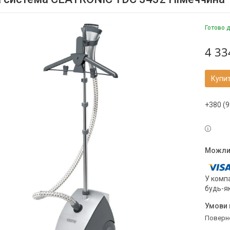
Готово 
4 33
Купи
+380 (9
У компа
будь-я
поверн