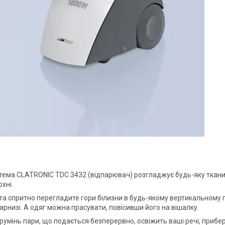
тема CLATRONIC TDC 3432 (відпарювач) розгладжує будь-яку тканину
рхні.
та спритно перегладите гори білизни в будь-якому вертикальному п
арнизі. А одяг можна прасувати, повісивши його на вішалку.
умінь пари, що подається безперервно, освіжить ваші речі, прибере