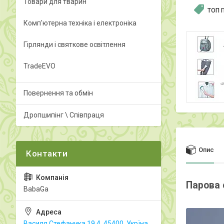
Товари для тварин
ТОП 
Комп'ютерна техніка і електроніка
Гірлянди і святкове освітлення
TradeEVO
Повернення та обмін
Дропшипінг \ Співпраця
Опис
Парова 
BabaGa
Василя Стефаника 19.4, 45400, Укрїна,