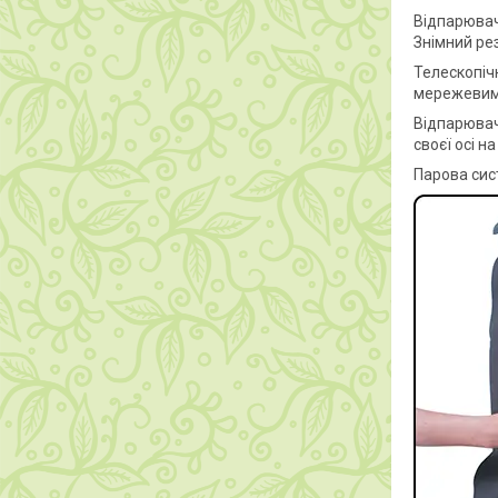
Відпарювач 
Знімний рез
Телескопіч
мережевим 
Відпарювач
своєї осі на
Парова сис