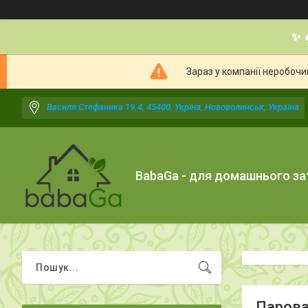
✨ 
Зараз у компанії неробочи
Василя Стефаника 19.4, 45400, Укрїна, Нововолинськ, Україна
BabaGa - для домашнього з
Парова