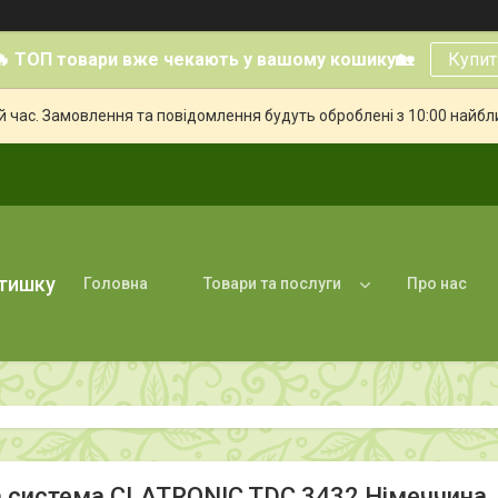
🔥 ТОП товари вже чекають у вашому кошику🏡
Купит
й час. Замовлення та повідомлення будуть оброблені з 10:00 найбли
атишку
Головна
Товари та послуги
Про нас
 система CLATRONIC TDC 3432 Німеччина