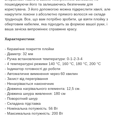
пошкоджуючи його та залишаючись безпечним для
користувача. З його допомогою можна підкреслити хвилі, але
накрутити локони з абсолютно прямого волосся не складе
труднощів. Все, що вам потрібно зробити, це взяти плойку з
обертовим кабелем, яка підходить за формою вашої руки, і
ваша зачіска випромінює справжню красу.
Характеристики
:
- Керамічне покриття плойки
- Діаметр: 32 мм
- Ручка встановлення температури: 0-1-2-3-4
- 4 температурні режими 140 °C, 160 °C, 180 °C, 200 °C
- Індикатор готовності до роботи
- Автоматичне вимкнення через 60 хвилин
- Захист від перегрівання
- Ненагрівається наконечник
- Довжина нагрівального елемента: 12,5 см.
- Довжина шнура живлення: 180 см
- Поворотний шнур
- Складана підставка
- Номінальна потужність: 56 Вт
- Максимальна потужність: 200 Вт