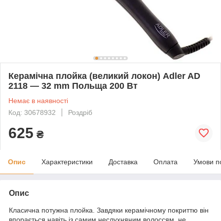
Керамічна плойка (великий локон) Adler AD
2118 — 32 mm Польща 200 Вт
Немає в наявності
Код: 30678932
Роздріб
625
₴
Опис
Характеристики
Доставка
Оплата
Умови п
Опис
Класична потужна плойка. Завдяки керамічному покриттю він
впорається навіть із самим неслухняним волоссям, не