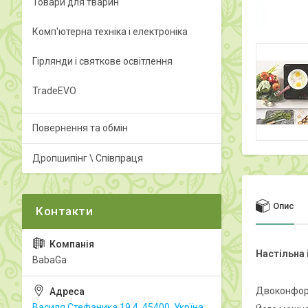
Товари для тварин
Комп'ютерна техніка і електроніка
Гірлянди і святкове освітлення
TradeEVO
Повернення та обмін
Дропшипінг \ Співпраця
Опис
Настільна 
BabaGa
Двоконфорк
Василя Стефаника 19.4, 45400, Укрїна,