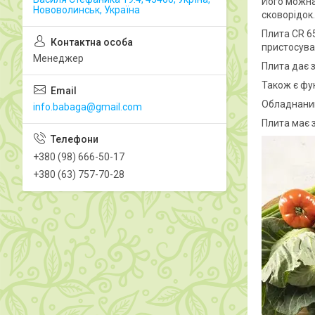
Його можна
Нововолинськ, Україна
сковорідок
Плита CR 6
пристосува
Менеджер
Плита дає 
Також є фу
Обладнаний
info.babaga@gmail.com
Плита має з
+380 (98) 666-50-17
+380 (63) 757-70-28