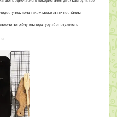
имагають одночасного використання двох каструль або
 недоступна, вона також може стати постійним
влюючи потрібну температуру або потужність.
ня.