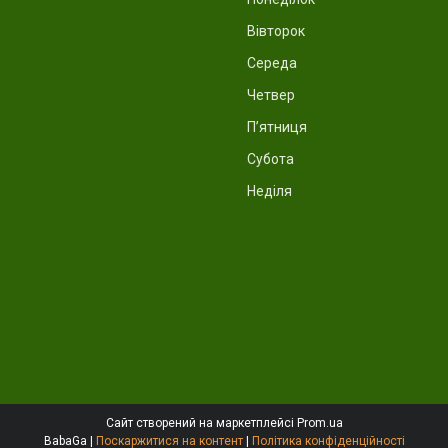
Вівторок
Середа
Четвер
Пʼятниця
Субота
Неділя
Сайт створений на маркетплейсі
Prom.ua
BabaGa |
Поскаржитися на контент
|
Політика конфіденційності