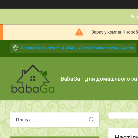
✨ 
Зараз у компанії неро
Василя Стефаника 19.4, 45400, Укрїна, Нововолинськ, Україна
BabaGa - для домашнього з
Настіл