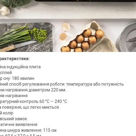
арактеристики:
йна індукційна плита
сплей
р сну: 180 хвилин
йний спосіб регулювання роботи: температура або потужність
они нагрівання діаметром 220 мм.
нів нагрівання
ратурний контроль 60 °C — 240 °C
а поверхня, що легко миється
й колір
івський замок
атичне виявлення
на шнура живлення: 115 см