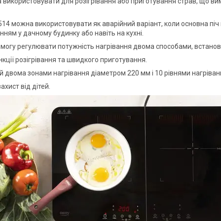
 використовувати для розігрівання або приготування страв, що в
.
514 можна використовувати як аварійний варіант, коли основна піч
нням у дачному будинку або навіть на кухні.
змогу регулювати потужність нагрівання двома способами, встано
нкції розігрівання та швидкого приготування.
 двома зонами нагрівання діаметром 220 мм і 10 рівнями нагріван
ахист від дітей.