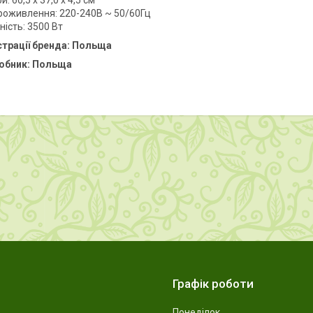
и: 60,5 х 37,0 х 4,5 см
роживлення: 220-240В ~ 50/60Гц
ість: 3500 Вт
страції бренда: Польща
робник: Польща
Графік роботи
Понеділок