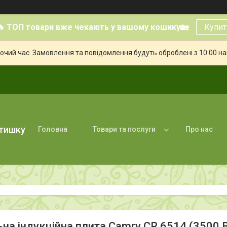
🔥 ТОП товари вже чекають у вашому кошику🏡
Купит
бочий час. Замовлення та повідомлення будуть оброблені з 10:00 н
атишку
Головна
Товари та послуги
Про нас
ьна індукційна плита Camry CR 6514 (3500 