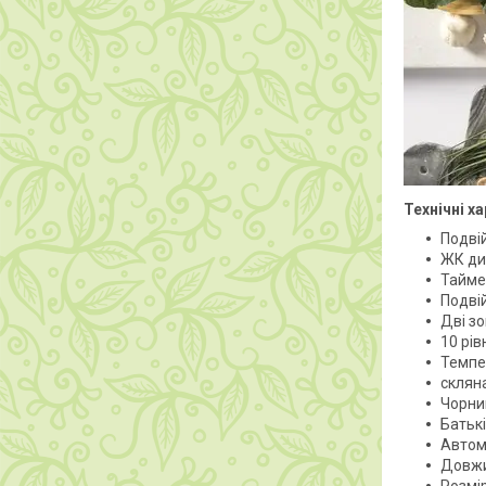
Технічні х
Подві
ЖК ди
Тайме
Подві
Дві з
10 рів
Темпе
склян
Чорни
Батьк
Автом
Довжи