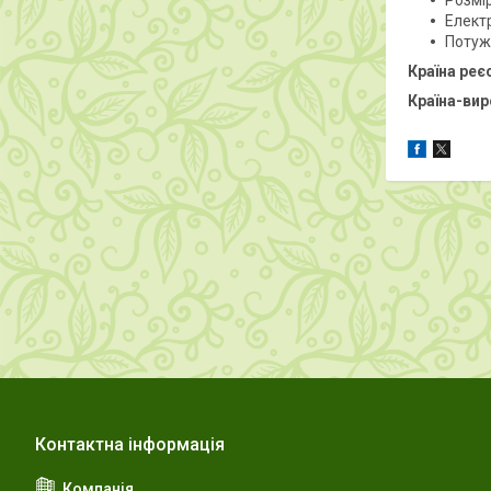
Розмір
Елект
Потужн
Країна реє
Країна-ви