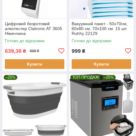
Цифровий безротовий
Вакуумний пакет - 50х70см;
алкотестер Clatronic AT 3605
60х80 см; 70х100 см. 15 шт.
Німеччина
Ruhhy 22129
Готово до відправки
Готово до відправки
639,36
999
₴
₴
888 ₴
Купити
Купити
–25%
ТОП ПРОДАЖ
–25%