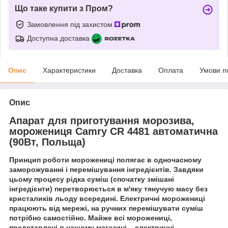
Що таке купити з Пром?
Замовлення під захистом
Доступна доставка
Опис
Характеристики
Доставка
Оплата
Умови п
Опис
Апарат для приготування морозива,
морожениця Camry CR 4481 автоматична
(90Вт, Польща)
Принцип роботи морожениці полягає в одночасному
заморожуванні і перемішування інгредієнтів. Завдяки
цьому процесу рідка суміш (спочатку змішані
інгредієнти) перетворюється в м'яку тянучую масу без
кристаликів льоду всередині. Електричні морожениці
працюють від мережі, на ручних перемішувати суміш
потрібно самостійно. Майже всі морожениці,
представлені в нашому магазині – електричні.