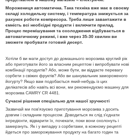
Морожениця автоматична. Така техніка вже має в своєму
складі холодильну систему, і температура знижується за
рахунок роботи компресора. Треба лише завантажити в
ємність всі необхідні продукти і включити прилад.
Процес перемішування та охолодження відбувається в
автоматичному режимі, і вже через 35-30 хвилин ви
зможете пробувати готовий десерт.
Хотіли б ви мати доступ до домашнього морозива круглий рік
або приготувати його за власним рецептом і випробувати нові
комбінації продуктів? Або, може бути, ви віддаєте перевагу
сорбети з свіжих фруктів? Або ви шанувальник замороженого
йогурту? Якщо вам подобається який-небудь із цих
делікатесів або навіть всі вони, ми рекомендуємо машину для
морозива CAMRY CR 4481.
Сучасні рішення спеціально для нашої зручності
Зазвичай ми пов'язуємо приготування морозива з досить
довгим і складним процесом. Доводиться як слід з'єднати
інгредієнти, відварити їх, почекати, поки вони охолонуть і
замерзнуть. Як і у випадку з сорбетами, в кожному рецепті
йдеться про заморожування продукту на багато годин та