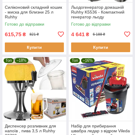
Силіконовий складний кошик
Льодогенератор домашній
- миска для білизни 25 л
Ruhhy K5536 - Компактний
Ruhhy
генератор льоду
Готово до відправки
Готово до відправки
615,75
4 641
₴
₴
821 ₴
6 188 ₴
Купити
Купити
Топ
–18%
Топ
–16%
Диспенсер розливник для
Набір для прибирання
напоїв , пива 3,5 л Ruhhy
швабра ледар з відром Vileda