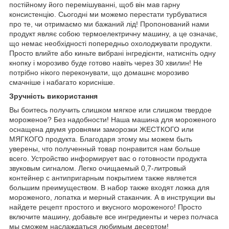
постійному його перемішуванні, щоб він мав гарну
консистенцію. Сьогодні ми можемо перестати турбуватися
про те, чи отримаємо ми бажаний лід! Пропонований нами
продукт являє собою термоелектричну машину, а це означає,
що немає необхідності попередньо охолоджувати продукти.
Просто влийте або киньте вибрані інгредієнти, натисніть одну
кнопку і морозиво буде готово навіть через 30 хвилин! Не
потрібно нікого переконувати, що домашнє морозиво
смачніше і набагато корисніше.
Зручність використання
Вы боитесь получить слишком мягкое или слишком твердое
мороженое? Без надобности! Наша машина для мороженого
оснащена двумя уровнями заморозки ЖЕСТКОГО или
МЯГКОГО продукта. Благодаря этому мы можем быть
уверены, что полученный товар понравится нам больше
всего. Устройство информирует вас о готовности продукта
звуковым сигналом. Легко очищаемый 0,7-литровый
контейнер с антипригарным покрытием также является
большим преимуществом. В набор также входят ложка для
мороженого, лопатка и мерный стаканчик. А в инструкции вы
найдете рецепт простого и вкусного мороженого! Просто
включите машину, добавьте все ингредиенты и через полчаса
мы сможем наслаждаться любимым десертом!