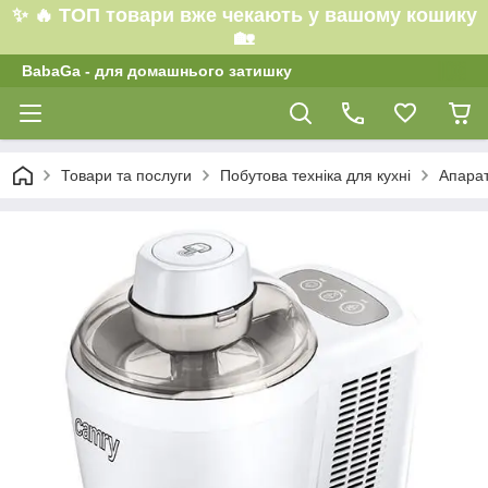
✨ 🔥 ТОП товари вже чекають у вашому кошику
🏡
BabaGa - для домашнього затишку
Товари та послуги
Побутова техніка для кухні
Апарат