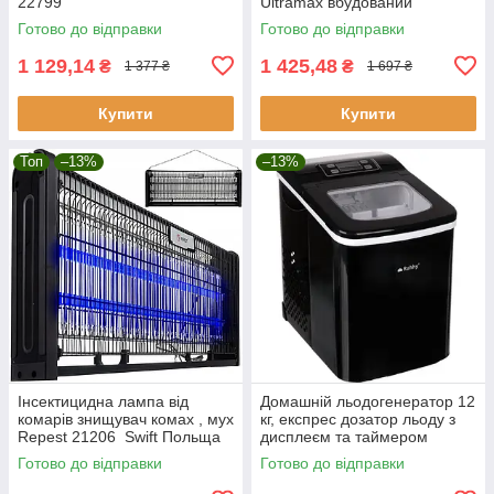
22799
Ultramax вбудований
автоматичним віджиманням
Готово до відправки
Готово до відправки
1 129,14
1 425,48
₴
₴
1 377 ₴
1 697 ₴
Купити
Купити
Топ
–13%
–13%
Інсектицидна лампа від
Домашній льодогенератор 12
комарів знищувач комах , мух
кг, експрес дозатор льоду з
Repest 21206 Swift Польща
дисплеєм та таймером
Ruhhy 25565
Готово до відправки
Готово до відправки