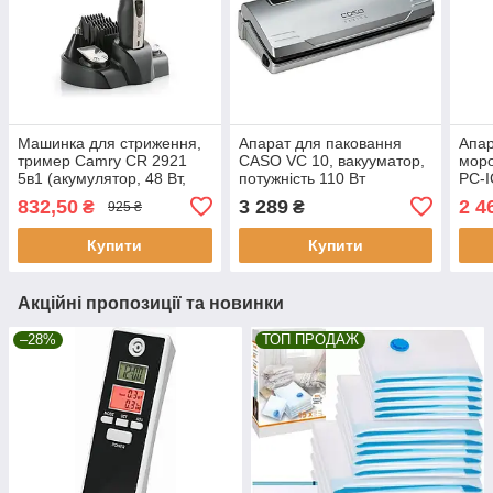
Машинка для стриження,
Апарат для паковання
Апар
тример Camry CR 2921
CASO VC 10, вакууматор,
моро
5в1 (акумулятор, 48 Вт,
потужність 110 Вт
PC-
Польща)
напі
832,50
3 289
2 4
₴
₴
925 ₴
мл, 
Купити
Купити
Акційні пропозиції та новинки
–28%
ТОП ПРОДАЖ