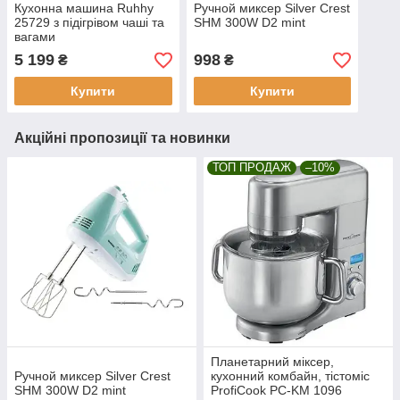
Кухонна машина Ruhhy
Ручной миксер Silver Crest
25729 з підігрівом чаші та
SHM 300W D2 mint
вагами
5 199
998
₴
₴
Купити
Купити
Акційні пропозиції та новинки
ТОП ПРОДАЖ
–10%
Планетарний міксер,
Ручной миксер Silver Crest
кухонний комбайн, тістоміс
SHM 300W D2 mint
ProfiCook PC-KM 1096