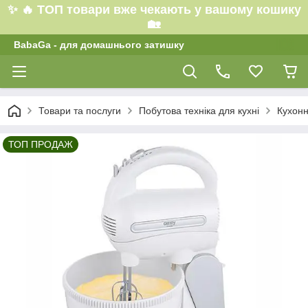
✨ 🔥 ТОП товари вже чекають у вашому кошику
🏡
BabaGa - для домашнього затишку
Товари та послуги
Побутова техніка для кухні
Кухонн
ТОП ПРОДАЖ