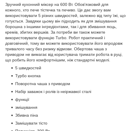
Зручний кухонний міксер на 600 Вт. Обов'язковий для
кожного, хто пече тістечка та печиво. Це дає змогу вам
використовувати 5 різних швидкостей, залежно від типу їжі, що
готується. Завдяки цьому він підходить як для змішування
борошна з іншими інгредієнтами, так і для збивання яєць,
кремів, збитих вершків. За потреби ви також можете
використовувати функцію Turbo. Робот практичний і
довговічний, тому ви можете використовувати його впродовж
тривалого часу без ризику відмови. Обертова чаша з
приводом не вимагає від користувача тримати робота в руці,
що робить його комфортнішим, ніж стандартні моделі.
5 швидкостей
Турбо кнопка
Поворотна чаша з приводом
Набір заважок і ролів із неіржавкої сталі
функції
змішування
Збивна піна
Замішувати тісто