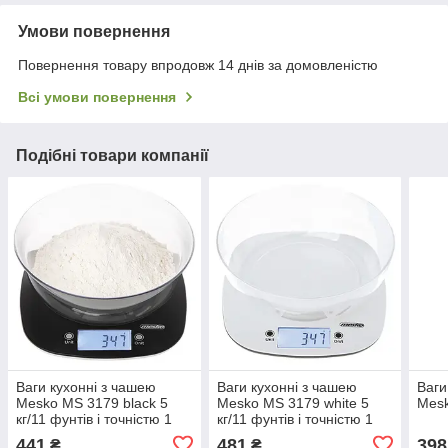
Умови повернення
Повернення товару впродовж 14 днів за домовленістю
Всі умови повернення
Подібні товари компанії
Ваги кухонні з чашею
Ваги кухонні з чашею
Ваги
Mesko MS 3179 black 5
Mesko MS 3179 white 5
Mes
кг/11 фунтів і точністю 1
кг/11 фунтів і точністю 1
г/0,1 унції
г/0,1 унції
441
481
398
₴
₴