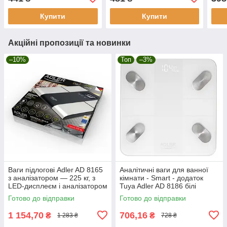
Купити
Купити
Акційні пропозиції та новинки
–10%
Топ
–3%
Ваги підлогові Adler AD 8165
Аналітичні ваги для ванної
з аналізатором — 225 кг, з
кімнати - Smart - додаток
LED-дисплеєм і аналізатором
Tuya Adler AD 8186 білі
Готово до відправки
Готово до відправки
1 154,70
706,16
₴
₴
1 283 ₴
728 ₴