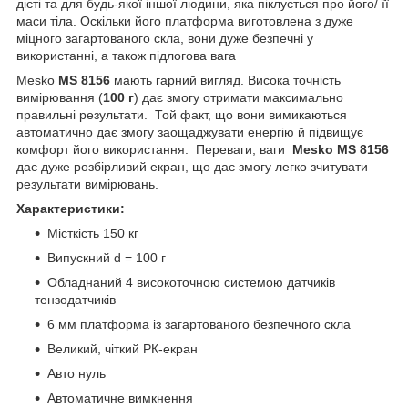
дієті та для будь-якої іншої людини, яка піклується про його/ її
маси тіла. Оскільки його платформа виготовлена з дуже
міцного загартованого скла, вони дуже безпечні у
використанні, а також підлогова вага
Mesko
MS 8156
мають гарний вигляд. Висока точність
вимірювання (
100 г
) дає змогу отримати максимально
правильні результати. Той факт, що вони вимикаються
автоматично дає змогу заощаджувати енергію й підвищує
комфорт його використання. Переваги, ваги
Mesko MS 8156
дає дуже розбірливий екран, що дає змогу легко зчитувати
результати вимірювань.
Характеристики:
Місткість 150 кг
Випускний d = 100 г
Обладнаний 4 високоточною системою датчиків
тензодатчиків
6 мм платформа із загартованого безпечного скла
Великий, чіткий РК-екран
Авто нуль
Автоматичне вимкнення