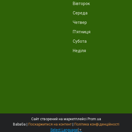
Вівторок
Середа
Четвер
Пʼятниця
Субота
Неділя
Сайт створений на маркетплейсі
Prom.ua
BabaGa |
Поскаржитися на контент
|
Політика конфіденційності
Select Language
▼