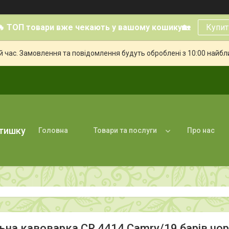
🔥 ТОП товари вже чекають у вашому кошику🏡
Купит
й час. Замовлення та повідомлення будуть оброблені з 10:00 найбли
атишку
Головна
Товари та послуги
Про нас
ьна кавоварка CR 4414 Camry/19 барів чорн