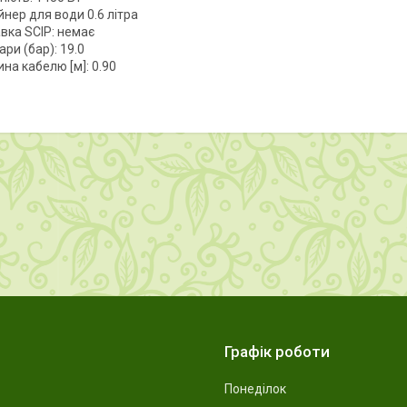
нер для води 0.6 літра
вка SCIP: немає
ари (бар): 19.0
на кабелю [м]: 0.90
Графік роботи
Понеділок