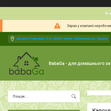
✨ 
Зараз у компанії неробочи
Василя Стефаника 19.4, 45400, Укрїна, Нововолинськ, Україна
BabaGa - для домашнього з
Капсул