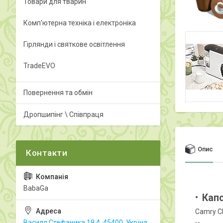
Товари для тварин
Комп'ютерна техніка і електроніка
Гірлянди і святкове освітлення
TradeEVO
Повернення та обмін
Дропшипінг \ Співпраця
Опис
BabaGa
Капс
Camry C
Василя Стефаника 19.4, 45400, Укрїна,