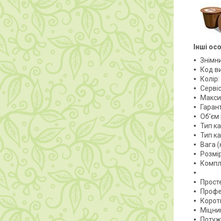
Інші ос
Знімн
Код в
Колір:
Серві
Максим
Гарант
Об'єм 
Тип ка
Тип к
Вага (
Розмір
Компл
Прост
Профе
Коротк
Міцни
Потужн