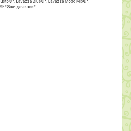
 Gusto®*, Lavazza Blue®*, Lavazza Modo Mio®*,
ESE*®іки для кави*.