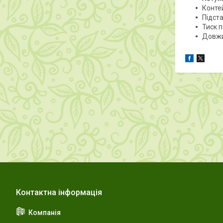
Контей
Підста
Тиск п
Довжи