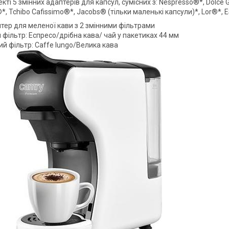
кті 5 змінних адаптерів для капсул, сумісних з: Nespresso®*, Dolce
i®*, Tchibo Cafissimo®*, Jacobs® (тільки маленькі капсули)*, Lor®*, 
птер для меленої кави з 2 змінними фільтрами
фільтр: Еспресо/дрібна кава/ чай у пакетиках 44 мм
й фільтр: Caffe lungo/Велика кава