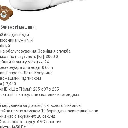
обливості машини:
ий бак для води
иробника: CR 4414
 білий
сне обслуговування: Зовнішня служба
альна потужність [Вт]: 3000.0
ійний термін у місяцях: 24
резервуара для води: 0.60 л
ви: Еспресо, Лате, Капучино
авомашини Під тиском
кг): 2,450
и [В х Ш х Г] (мм): 265 х 97 х 255
ектація 5 капсульних кавових картриджів
е керування за допомогою всього 3 кнопок
сійна помпа з тиском 19 барів для насиченішої кави
ий час очікування: 20 секунд
й матеріал корпусу: АБС-пластик
ість: 1450 Вт