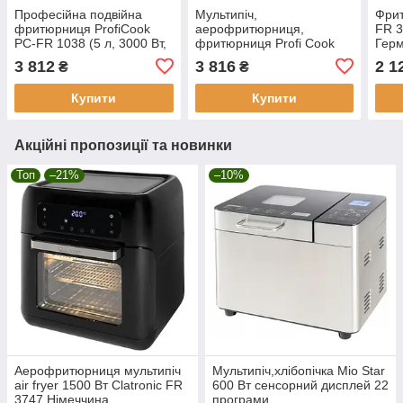
Професійна подвійна
Мультипіч,
Фри
фритюрниця ProfiCook
аерофритюрниця,
FR 3
PC-FR 1038 (5 л, 3000 Вт,
фритюрниця Profi Cook
Гер
Німеччина)
PC-FR 1147 H (2.5 л,
3 812
3 816
2 1
₴
₴
1500Вт, 7 прог, Німеччина)
Купити
Купити
Акційні пропозиції та новинки
Топ
–21%
–10%
Аерофритюрниця мультипіч
Мультипіч,хлібопічка Mio Star
air fryer 1500 Вт Clatronic FR
600 Вт сенсорний дисплей 22
3747 Німеччина
програми