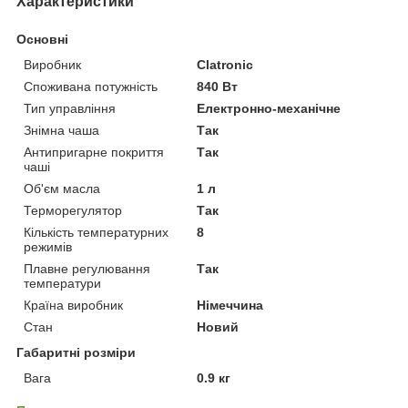
Характеристики
Основні
Виробник
Clatronic
Споживана потужність
840 Вт
Тип управління
Електронно-механічне
Знімна чаша
Так
Антипригарне покриття
Так
чаші
Об'єм масла
1 л
Терморегулятор
Так
Кількість температурних
8
режимів
Плавне регулювання
Так
температури
Країна виробник
Німеччина
Стан
Новий
Габаритні розміри
Вага
0.9 кг