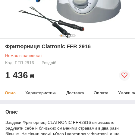
Фритюрниця Clatronic FFR 2916
Немає в наявності
Код: FFR 2916
Роздріб
1 436
₴
Опис
Характеристики
Доставка
Оплата
Умови п
Опис
Завдяки Фритюрниці CLATRONIC FFR2916 ви зможете
радувати себе й близьких смачними стравами в два рази
більше. Не тільки овочі, м'ясо і картоплю у фритюрі, а ще