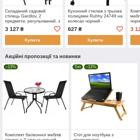
Складаний садовий
Кухонний стелаж з трьома
Комп
стілець Gardlov, 2
полицями Ruhhy 24749 на
мебл
предмети, регульований, з
колесах чорний -
чорн
підголівником, чорний
мобільний кухонний
3 127
627
3 1
₴
₴
27674
стелаж
Купити
Купити
Акційні пропозиції та новинки
–13%
Топ
–12%
Комплект балконної меблів
Стіл для ноутбука з
столик + 2 стільці чорний
вентиляцією