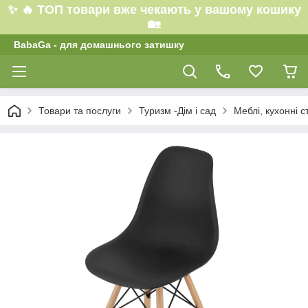
✨ 🔥 ТОП товари вже чекають у вашому кошику
🏡
BabaGa - для домашнього затишку
Товари та послуги
Туризм -Дім і сад
Меблі, кухонні с