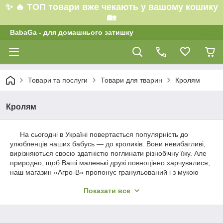
✨ 🔥 ТОП товари вже чекають у вашому кошику
🏡
BabaGa - для домашнього затишку
Товари та послуги
Товари для тварин
Кролям
Кролям
На сьогодні в Україні повертається популярність до
улюбленців наших бабусь — до кроликів. Вони невибагливі,
вирізняються своєю здатністю поглинати різнобічну їжу. Але
природно, щоб Ваші маленькі друзі повноцінно харчувалися,
наш магазин «Агро-В» пропонує гранульований і з мукою
трав'яний комбікорм для кроликів.
Показати все
Щоб чудово годувати й не замислюватися про склад
продукції, найкраще купити повнораціонний комбікорм для
кроликів Україна, який дасть можливість не тільки добре їсти,