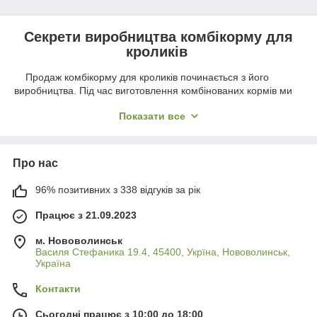
Секрети виробництва комбікорму для
кроликів
Продаж комбікорму для кроликів починається з його
виробництва. Під час виготовлення комбінованих кормів ми
використовуємо тільки першокласну сировину, що відповідає
Показати все
визнаним європейським стандартам. Комбікорм для кроликів
склад містить усі необхідні елементи для нормального росту
та розвитку тварин. До складу комбікорму входить клітковина
рослинного походження, великі та малі елементи, що сприяє
Про нас
активному розвитку та швидкому росту кроликів. Крім того,
корм містить вітамінізовану вакцину, яка потрібна кроликам
96% позитивних з 338 відгуків за рік
для профілактики та лікування дуже небезпечних
захворювань тварин.
Працює з 21.09.2023
Всі вироблені корми проходять багатоступеневу
м. Нововолинськ
процедуру огляду якості, зокрема й у лабораторії. Широкий
Василя Стефаника 19.4, 45400, Укрїна, Нововолинськ,
асортимент і детальні регламенти до кожного препарату
Україна
допоможуть Вам знайти саме те, що Вам потрібно. Для
зручності ми розділили товари на категорії та додали
Контакти
фільтри.
Сьогодні працює з 10:00 до 18:00