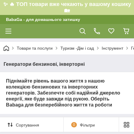
✨ 🔥 ТОП товари вже чекають у вашому кошику
🏡
BabaGa - для домашнього затишку
Товари та послуги
Туризм -Дім і сад
Інструмент
Г
Генератори бензинові, інверторні
Піднімайте рівень вашого життя з нашою
колекцією бензинових та інверторних
генераторів. Забезпечте собі надійний джерело
енергії, яке буде завжди під рукою. Оберіть
Babaga для безперебійного життя та роботи
Сортування
0
Фільтри