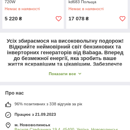
720W
kd683 Польща
Немає в наявності
Немає в наявності
5 220
17 078
₴
₴
Усіх збираємося на високовольтну подорож!
Відкрийте неймовірний світ бензинових та
інверторних генераторів від Babaga. Вперед
до безмежної енергії, яка зробить ваше
життя яскравішим та цікавішим. Забезпечте
себе необмеженими можливостями і
Показати все
насолоджуйтеся безперебійним життям з
Babaga!
Про нас
96% позитивних з 338 відгуків за рік
Працює з 21.09.2023
м. Нововолинськ
Василя Стефаника 19.4, 45400, Укрїна, Нововолинськ,